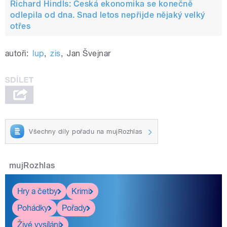
Richard Hindls: Česká ekonomika se konečně
odlepila od dna. Snad letos nepřijde nějaký velký
otřes
autoři:
lup
,
zis
,
Jan Švejnar
Všechny díly pořadu na mujRozhlas
mujRozhlas
Hry a četby
Krimi
Pohádky
Pořady
Živé vysílání