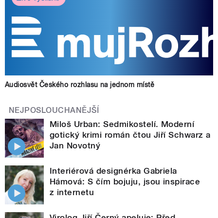
Audiosvět Českého rozhlasu na jednom místě
NEJPOSLOUCHANĚJŠÍ
Miloš Urban: Sedmikostelí. Moderní
gotický krimi román čtou Jiří Schwarz a
Jan Novotný
Interiérová designérka Gabriela
Hámová: S čím bojuju, jsou inspirace
z internetu
Virolog Jiří Černý apeluje: Před