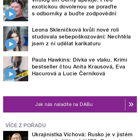
exotickou dovolenou se poraďte
s odborníky a buďte zodpovědní
Leona Skleničková kvůli nové roli
studovala sebepoškozování: Nechtěla
jsem z ní udělat karikaturu
Paula Hawkins: Dívka ve vlaku. Krimi
bestseller čtou Anita Krausová, Eva
Hacurová a Lucie Černíková
Jak nás naladíte na DABu
VÍCE Z POŘADU
Ukrajinistka Víchová: Rusko je v jistém