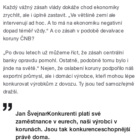
Každý vážný zásah vlády dokáže chod ekonomiky
zrychlit, ale i úplně zastavit. „Ve většině zemí ale
intervenují ad hoc. A to má na ekonomiku negativní
dopad téměř vždy.“ A co zásah v podobě devalvace
koruny ČNB?
„Po dvou letech už můžeme říct, že zásah centrální
banky opravdu pomohl. Ostatně, podobně tomu bylo i
jinde na světě.“ Nejen, že oslabení koruny podpořilo náš
exportní průmysl, ale i domácí výrobce, kteří mohou lépe
konkurovat výrobkům z dovozu. Ty jsou teď samozřejmě
dražší.
Jan ŠvejnarKonkurenti platí své
zaměstnance v eurech, naši výrobci v
korunách. Jsou tak konkurenceschopnější
právě doma.