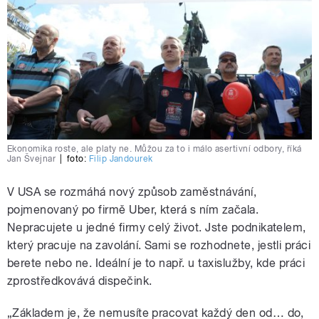
Ekonomika roste, ale platy ne. Můžou za to i málo asertivní odbory, říká
Jan Švejnar
|
foto:
Filip Jandourek
V USA se rozmáhá nový způsob zaměstnávání,
pojmenovaný po firmě Uber, která s ním začala.
Nepracujete u jedné firmy celý život. Jste podnikatelem,
který pracuje na zavolání. Sami se rozhodnete, jestli práci
berete nebo ne. Ideální je to např. u taxislužby, kde práci
zprostředkovává dispečink.
„Základem je, že nemusíte pracovat každý den od… do,