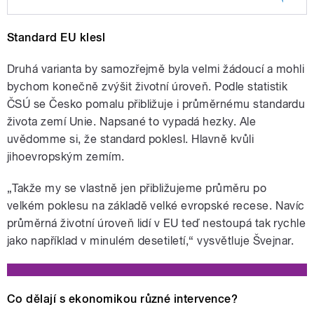
Play /
Senková.
Host: ekonom Jan Švejnar.
Standard EU klesl
Témata: jaký je vliv
hospodářských politik na
ekonomický růst, uberizace
Druhá varianta by samozřejmě byla velmi žádoucí a mohli
pracovního trhu, budeme někdy
bychom konečně zvýšit životní úroveň. Podle statistik
pracovat na zavolání? Moderuje
ČSÚ se Česko pomalu přibližuje i průměrnému standardu
Zita
života zemí Unie. Napsané to vypadá hezky. Ale
uvědomme si, že standard poklesl. Hlavně kvůli
jihoevropským zemím.
pause
„Takže my se vlastně jen přibližujeme průměru po
velkém poklesu na základě velké evropské recese. Navíc
průměrná životní úroveň lidí v EU teď nestoupá tak rychle
jako například v minulém desetiletí,“ vysvětluje Švejnar.
Co dělají s ekonomikou různé intervence?