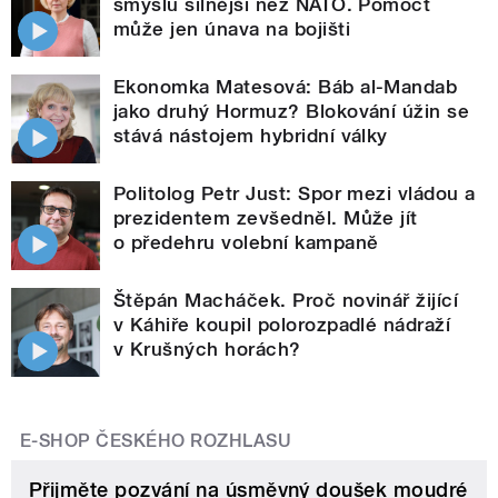
smyslu silnější než NATO. Pomoct
může jen únava na bojišti
Ekonomka Matesová: Báb al-Mandab
jako druhý Hormuz? Blokování úžin se
stává nástojem hybridní války
Politolog Petr Just: Spor mezi vládou a
prezidentem zevšedněl. Může jít
o předehru volební kampaně
Štěpán Macháček. Proč novinář žijící
v Káhiře koupil polorozpadlé nádraží
v Krušných horách?
E-SHOP ČESKÉHO ROZHLASU
Přijměte pozvání na úsměvný doušek moudré