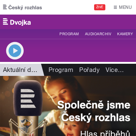
Přejít k hlavnímu obsahu
MENU
ŽIVĚ
PROGRAM
AUDIOARCHIV
KAMERY
Aktuální dění
Program
Pořady
Více
…