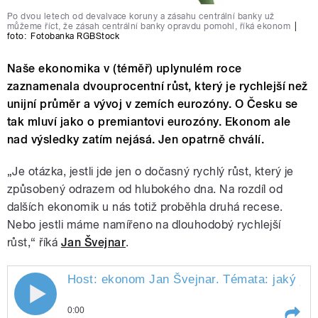
Po dvou letech od devalvace koruny a zásahu centrální banky už
můžeme říct, že zásah centrální banky opravdu pomohl, říká ekonom
|
foto:
Fotobanka RGBStock
Naše ekonomika v (téměř) uplynulém roce
zaznamenala dvouprocentní růst, který je rychlejší než
unijní průměr a vývoj v zemích eurozóny. O Česku se
tak mluví jako o premiantovi eurozóny. Ekonom ale
nad výsledky zatím nejásá. Jen opatrně chválí.
„Je otázka, jestli jde jen o dočasný rychlý růst, který je
způsobený odrazem od hlubokého dna. Na rozdíl od
dalších ekonomik u nás totiž proběhla druhá recese.
Nebo jestli máme namířeno na dlouhodobý rychlejší
růst,“ říká
Jan Švejnar
.
Host: ekonom Jan Švejnar. Témata: jaký je 
0:00