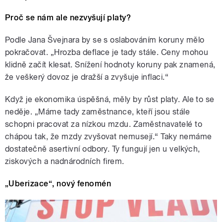
Proč se nám ale nezvyšují platy?
Podle Jana Švejnara by se s oslabováním koruny mělo
pokračovat. „Hrozba deflace je tady stále. Ceny mohou
klidně začít klesat. Snížení hodnoty koruny pak znamená,
že veškerý dovoz je dražší a zvyšuje inflaci.“
Když je ekonomika úspěšná, měly by růst platy. Ale to se
neděje. „Máme tady zaměstnance, kteří jsou stále
schopni pracovat za nízkou mzdu. Zaměstnavatelé to
chápou tak, že mzdy zvyšovat nemusejí.“ Taky nemáme
dostatečně asertivní odbory. Ty fungují jen u velkých,
ziskových a nadnárodních firem.
„Uberizace“, nový fenomén