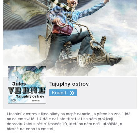
Tajuplný ostrov
Koupit
Lincolnův ostrov nikdo nikdy na mapě nenašel, a přece ho znají lidé
na celém světě. Už déle než sto třicet let na něm prožívají
dobrodružství s pěticí trosečníků, kteří na něm našli útočiště, a
hlavně nejedno tajemství.