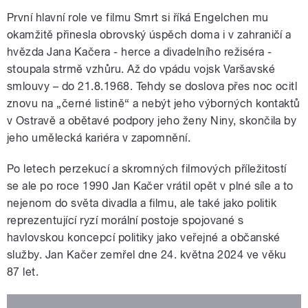
První hlavní role ve filmu Smrt si říká Engelchen mu
okamžitě přinesla obrovský úspěch doma i v zahraničí a
hvězda Jana Kačera - herce a divadelního režiséra -
stoupala strmě vzhůru. Až do vpádu vojsk Varšavské
smlouvy – do 21.8.1968. Tehdy se doslova přes noc ocitl
znovu na „černé listině“ a nebýt jeho výborných kontaktů
v Ostravě a obětavé podpory jeho ženy Niny, skončila by
jeho umělecká kariéra v zapomnění.
Po letech perzekucí a skromných filmových příležitostí
se ale po roce 1990 Jan Kačer vrátil opět v plné síle a to
nejenom do světa divadla a filmu, ale také jako politik
reprezentující ryzí morální postoje spojované s
havlovskou koncepcí politiky jako veřejné a občanské
služby. Jan Kačer zemřel dne 24. května 2024 ve věku
87 let.