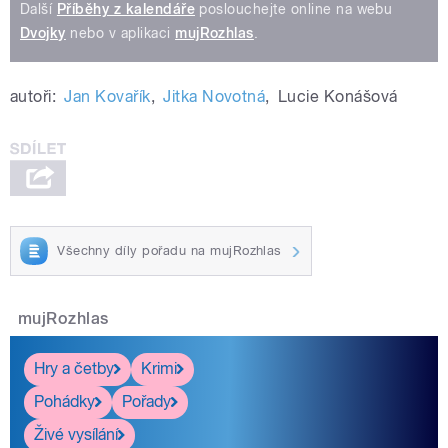
Další
Příběhy z kalendáře
poslouchejte online na webu
Dvojky
nebo v aplikaci
mujRozhlas
.
autoři:
Jan Kovařík
,
Jitka Novotná
,
Lucie Konášová
Všechny díly pořadu na mujRozhlas
mujRozhlas
Hry a četby
Krimi
Pohádky
Pořady
Živé vysílání