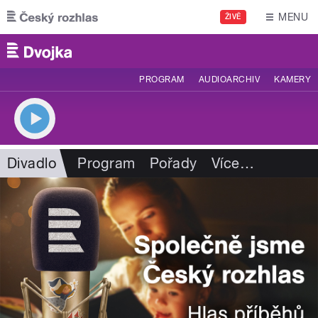
Přejít k hlavnímu obsahu
MENU
ŽIVĚ
PROGRAM
AUDIOARCHIV
KAMERY
Divadlo
Program
Pořady
Více
…