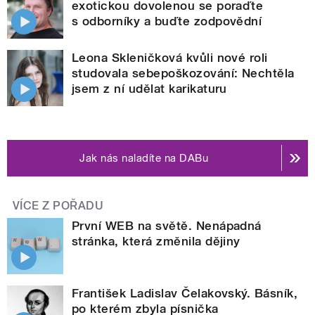
exotickou dovolenou se poraďte
s odborníky a buďte zodpovědní
Leona Skleničková kvůli nové roli
studovala sebepoškozování: Nechtěla
jsem z ní udělat karikaturu
Jak nás naladíte na DABu
VÍCE Z POŘADU
První WEB na světě. Nenápadná
stránka, která změnila dějiny
František Ladislav Čelakovský. Básník,
po kterém zbyla písnička