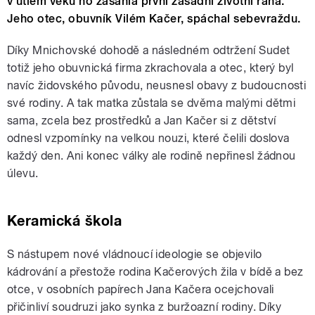
v útlém věku ho zasáhla první zásadní životní rána.
Jeho otec, obuvník Vilém Kačer, spáchal sebevraždu.
Díky Mnichovské dohodě a následném odtržení Sudet
totiž jeho obuvnická firma zkrachovala a otec, který byl
navíc židovského původu, neusnesl obavy z budoucnosti
své rodiny. A tak matka zůstala se dvěma malými dětmi
sama, zcela bez prostředků a Jan Kačer si z dětství
odnesl vzpomínky na velkou nouzi, které čelili doslova
každý den. Ani konec války ale rodině nepřinesl žádnou
úlevu.
Keramická škola
S nástupem nové vládnoucí ideologie se objevilo
kádrování a přestože rodina Kačerových žila v bídě a bez
otce, v osobních papírech Jana Kačera ocejchovali
přičinliví soudruzi jako synka z buržoazní rodiny. Díky