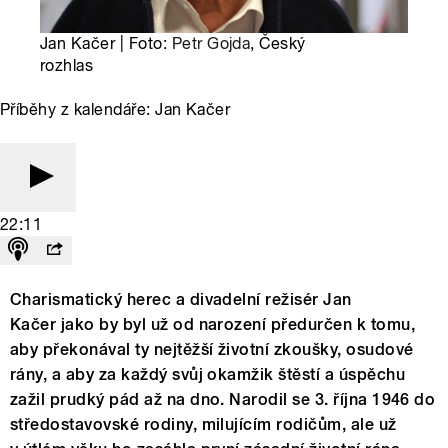
Jan Kačer | Foto:
Petr Gojda
, Český
rozhlas
Příběhy z kalendáře: Jan Kačer
22:11
Charismatický herec a divadelní režisér Jan
Kačer jako by byl už od narození předurčen k tomu,
aby překonával ty nejtěžší životní zkoušky, osudové
rány, a aby za každý svůj okamžik štěstí a úspěchu
zažil prudký pád až na dno. Narodil se 3. října 1946 do
středostavovské rodiny, milujícím rodičům, ale už