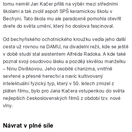
tomu neměl Jan Kačer příliš na výběr mezi středními
školami a tak zvolil aspoň SPŠ keramickou školu v
Bechyni. Tato škola mu ale paradoxně pomohla otevřít
dveře do světa umění, který ho doslova fascinoval.
Od bechyňského ochotnického kroužku vedla jeho další
cesta už rovnou na DAMU, na divadelní režii, kde se ještě
v době studií stal asistentem Alfréda Radoka. A kde také
poznal svoji osudovou lásku a později skvělou manželku
– Ninu Divíškovou. Jeho osobité charizma, vnitřně
sevřené a přesné herectví a navíc kultivovaný
intelektuální fyzický typ, který v 50. letech zmizel z
pláten filmu, bylo pro Jana Kačera vstupenkou do světa
nejlepších československých filmů z období tzv. nové
vlny.
Návrat v plné síle