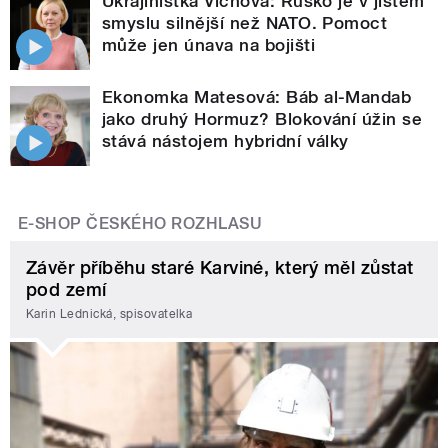
Ukrajinistka Víchová: Rusko je v jistém
smyslu silnější než NATO. Pomoct
může jen únava na bojišti
Ekonomka Matesová: Báb al-Mandab
jako druhý Hormuz? Blokování úžin se
stává nástojem hybridní války
E-SHOP ČESKÉHO ROZHLASU
Závěr příběhu staré Karviné, který měl zůstat
pod zemí
Karin Lednická, spisovatelka