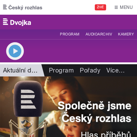
Přejít k hlavnímu obsahu
MENU
ŽIVĚ
PROGRAM
AUDIOARCHIV
KAMERY
Aktuální dění
Program
Pořady
Více
…