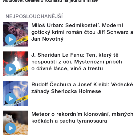
Audiosvět Českého rozhlasu na jednom místě
NEJPOSLOUCHANĚJŠÍ
Miloš Urban: Sedmikostelí. Moderní
gotický krimi román čtou Jiří Schwarz a
Jan Novotný
J. Sheridan Le Fanu: Ten, který tě
nespouští z očí. Mysteriózní příběh
o dávné lásce, vině a trestu
Rudolf Čechura a Josef Kleibl: Vědecké
záhady Sherlocka Holmese
Meteor o rekordním klonování, mlsných
kočkách a pachu tyranosaura