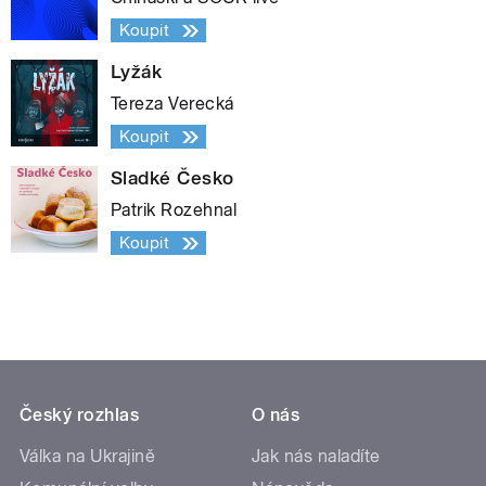
Koupit
Lyžák
Tereza Verecká
Koupit
Sladké Česko
Patrik Rozehnal
Koupit
Český rozhlas
O nás
Válka na Ukrajině
Jak nás naladíte