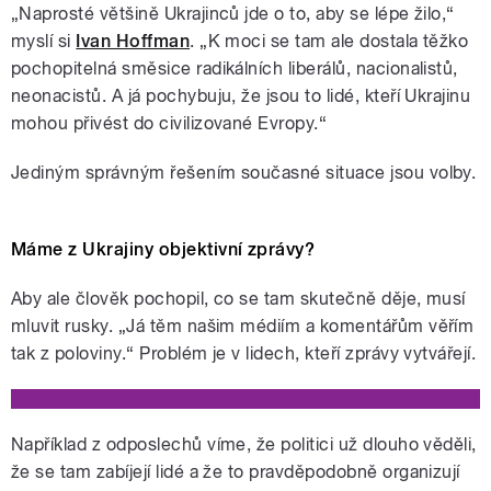
„Naprosté většině Ukrajinců jde o to, aby se lépe žilo,“
myslí si
Ivan Hoffman
. „K moci se tam ale dostala těžko
pochopitelná směsice radikálních liberálů, nacionalistů,
neonacistů. A já pochybuju, že jsou to lidé, kteří Ukrajinu
mohou přivést do civilizované Evropy.“
Jediným správným řešením současné situace jsou volby.
Máme z Ukrajiny objektivní zprávy?
Aby ale člověk pochopil, co se tam skutečně děje, musí
mluvit rusky. „Já těm našim médiím a komentářům věřím
tak z poloviny.“ Problém je v lidech, kteří zprávy vytvářejí.
Například z odposlechů víme, že politici už dlouho věděli,
že se tam zabíjejí lidé a že to pravděpodobně organizují