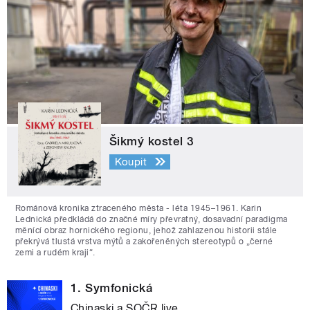
Šikmý kostel 3
Koupit
Románová kronika ztraceného města - léta 1945–1961. Karin
Lednická předkládá do značné míry převratný, dosavadní paradigma
měnící obraz hornického regionu, jehož zahlazenou historii stále
překrývá tlustá vrstva mýtů a zakořeněných stereotypů o „černé
zemi a rudém kraji“.
1. Symfonická
Chinaski a SOČR live