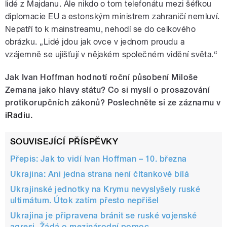
lidé z Majdanu. Ale nikdo o tom telefonátu mezi šéfkou
diplomacie EU a estonským ministrem zahraničí nemluví.
Nepatří to k mainstreamu, nehodí se do celkového
obrázku. „Lidé jdou jak ovce v jednom proudu a
vzájemně se ujišťují v nějakém společném vidění světa.“
Jak Ivan Hoffman hodnotí roční působení Miloše
Zemana jako hlavy státu? Co si myslí o prosazování
protikorupčních zákonů? Poslechněte si ze záznamu v
iRadiu
.
SOUVISEJÍCÍ PŘÍSPĚVKY
Přepis: Jak to vidí Ivan Hoffman – 10. března
Ukrajina: Ani jedna strana není čítankově bílá
Ukrajinské jednotky na Krymu nevyslyšely ruské
ultimátum. Útok zatím přesto nepřišel
Ukrajina je připravena bránit se ruské vojenské
agresi. Žádá o mezinárodní pomoc