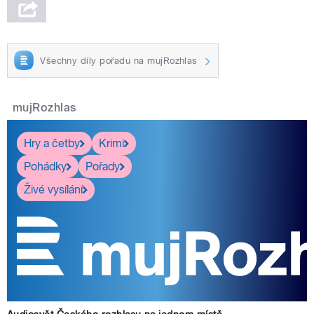
Všechny díly pořadu na mujRozhlas
mujRozhlas
Hry a četby
Krimi
Pohádky
Pořady
Živé vysílání