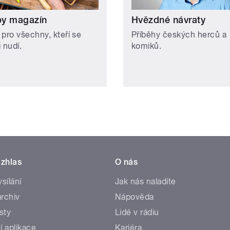
y magazín
Hvězdné návraty
 pro všechny, kteří se
Příběhy českých herců a
 nudí.
komiků.
zhlas
O nás
ysílání
Jak nás naladíte
rchiv
Nápověda
sty
Lidé v rádiu
í aplikace
Kariéra