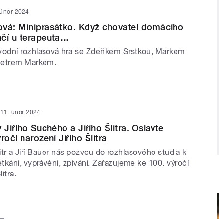
 únor 2024
ová: Miniprasátko. Když chovatel domácího
nčí u terapeuta…
odní rozhlasová hra se Zdeňkem Srstkou, Markem
Petrem Markem.
11. únor 2024
 Jiřího Suchého a Jiřího Šlitra. Oslavte
ročí narození Jiřího Šlitra
Šlitr a Jiří Bauer nás pozvou do rozhlasového studia k
tkání, vyprávění, zpívání. Zařazujeme ke 100. výročí
litra.