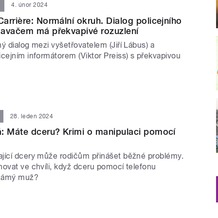
4. únor 2024
arrière: Normální okruh. Dialog policejního
davačem má překvapivé rozuzlení
ý dialog mezi vyšetřovatelem (Jiří Lábus) a
icejním informátorem (Viktor Preiss) s překvapivou
28. leden 2024
: Máte dceru? Krimi o manipulaci pomocí
jící dcery může rodičům přinášet běžné problémy.
hovat ve chvíli, když dceru pomocí telefonu
známý muž?