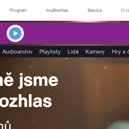
Program
mujRozhlas
Stanice
O r
Audioarchiv
Playlisty
Lidé
Kamery
Hry a 