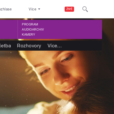
ozhlase
Více
ŽIVĚ
PROGRAM
AUDIOARCHIV
KAMERY
četba
Rozhovory
Více
…