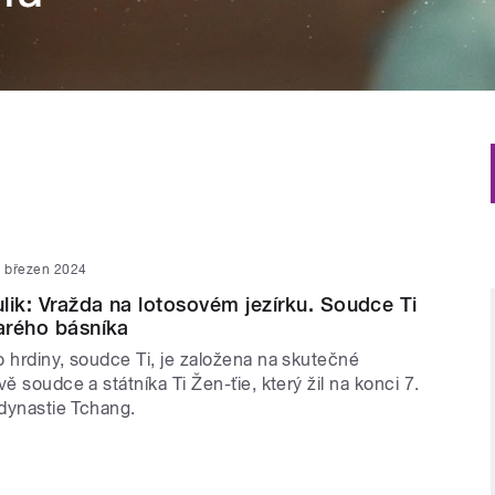
. březen 2024
lik: Vražda na lotosovém jezírku. Soudce Ti
tarého básníka
o hrdiny, soudce Ti, je založena na skutečné
vě soudce a státníka Ti Žen-ťie, který žil na konci 7.
 dynastie Tchang.