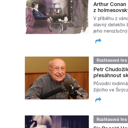
Arthur Conan
z holmesovský
V příběhu z ván
slavný detektiv
jeho nerozlučný 
Rozhlasová hra
Petr Chudožil
přesáhnout sk
Původní rodinná
žijícího ve Švýc
Rozhlasová hra