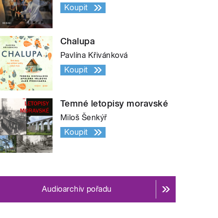
Koupit
Chalupa
Pavlína Křivánková
Koupit
Temné letopisy moravské
Miloš Šenkýř
Koupit
Audioarchiv pořadu