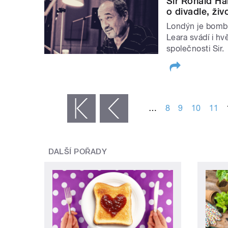
Sir Ronald Ha
o divadle, ži
Londýn je bomba
Leara svádí i h
společnosti Sir.
STRÁNKY
…
8
9
10
11
« první
‹ předchozí
DALŠÍ POŘADY