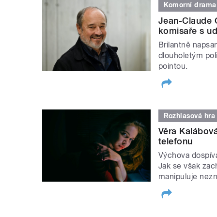
Komorní drama
Jean-Claude C
komisaře s u
Brilantně napsan
dlouholetým pol
pointou.
Rozhlasová hra
Věra Kalábová
telefonu
Výchova dospíva
Jak se však zac
manipuluje ne