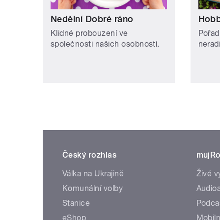
Nedělní Dobré ráno
Hobb
Klidné probouzení ve
Pořad
společnosti našich osobností.
neradi
Český rozhlas
mujRo
Válka na Ukrajině
Živé v
Komunální volby
Audioa
Stanice
Podca
eShop
Mobiln