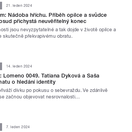
21. leden 2024
: Nádoba hříchu. Příběh opilce a svůdce
osud přichystá neuvěřitelný konec
osti jsou nevyzpytatelné a tak dojde v životě opilce a
e skutečně překvapivému obratu.
14. leden 2024
á: Lomeno 0049. Tatiana Dyková a Saša
atu o hledání identity
iváží dívku po pokusu o sebevraždu. Ve zdánlivě
se začnou objevovat nesrovnalosti…
7. leden 2024