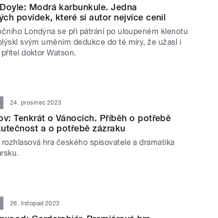
 Doyle: Modrá karbunkule. Jedna
ch povídek, které si autor nejvíce cenil
očního Londýna se při pátrání po uloupeném klenotu
 blýskl svým uměním dedukce do té míry, že užasl i
přítel doktor Watson.
24. prosinec 2023
ov: Tenkrát o Vánocích. Příběh o potřebě
utečnost a o potřebě zázraku
 rozhlasová hra českého spisovatele a dramatika
arsku.
26. listopad 2023