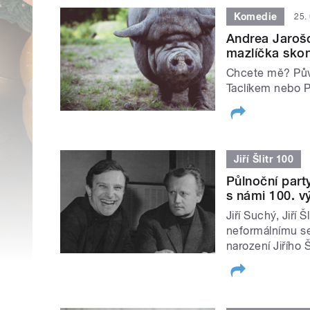
Komedie
25.
Andrea Jaroš
mazlíčka sko
Chcete mě? Pův
Taclíkem nebo 
Jiří Šlitr 100
Půlnoční party
s námi 100. vý
Jiří Suchý, Jiří 
neformálnímu se
narození Jiřího Š