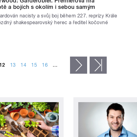
rwood: Garderobiér. Premiérová hra
votě a bojích s okolím i sebou samým
rdován nacisty a svůj boj během 227. reprízy Krále
vězdný shakespearovský herec a ředitel kočovné
12
13
14
15
16
…
následující ›
poslední »