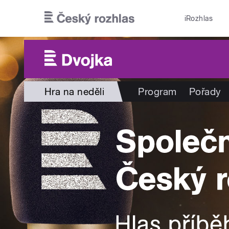
Přejít k hlavnímu obsahu
iRozhlas
Hra na neděli
Program
Pořady