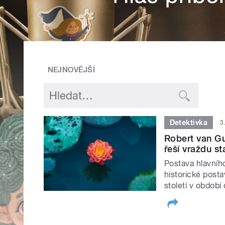
NEJNOVĚJŠÍ
Detektivka
3
Robert van Gu
řeší vraždu s
Postava hlavníh
historické posta
století v období