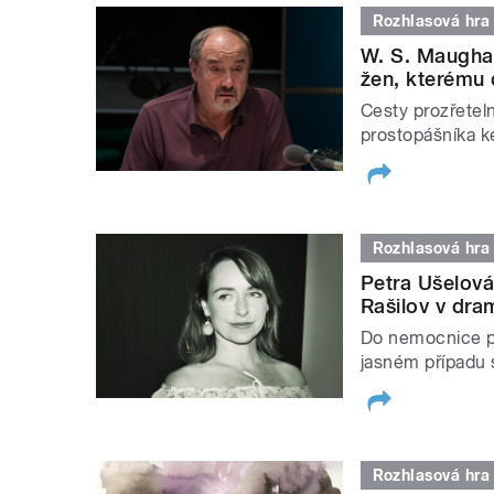
Rozhlasová hra
W. S. Maugham
žen, kterému 
Cesty prozřeteln
prostopášníka k
Rozhlasová hra
Petra Ušelov
Rašilov v dram
Do nemocnice př
jasném případu 
Rozhlasová hra