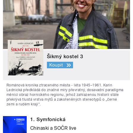
Šikmý kostel 3
Koupit
Románová kronika ztraceného města - léta 1945–1961. Karin
Lednická předkládá do značné míry převratný, dosavadní paradigma
měnící obraz hornického regionu, jehož zahlazenou historii stále
překrývá tlustá vrstva mýtů a zakořeněných stereotypů o „černé
zemi a rudém kraji“.
1. Symfonická
Chinaski a SOČR live