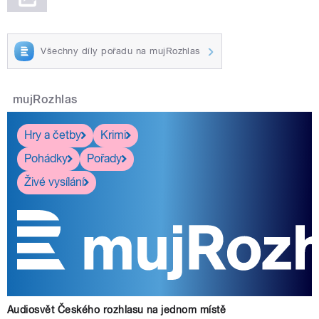
Všechny díly pořadu na mujRozhlas
mujRozhlas
Hry a četby
Krimi
Pohádky
Pořady
Živé vysílání
Audiosvět Českého rozhlasu na jednom místě