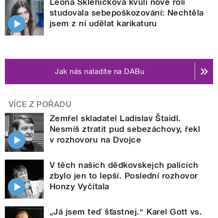
Leona Skleničková kvůli nové roli
studovala sebepoškozování: Nechtěla
jsem z ní udělat karikaturu
Jak nás naladíte na DABu
VÍCE Z POŘADU
Zemřel skladatel Ladislav Štaidl.
Nesmíš ztratit pud sebezáchovy, řekl
v rozhovoru na Dvojce
V těch našich dědkovskejch palicích
zbylo jen to lepší. Poslední rozhovor
Honzy Vyčítala
„Já jsem teď šťastnej.“ Karel Gott vs.