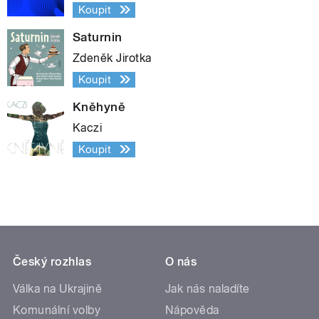
Koupit
Saturnin
Zdeněk Jirotka
Koupit
Kněhyně
Kaczi
Koupit
Český rozhlas
O nás
Válka na Ukrajině
Jak nás naladíte
Komunální volby
Nápověda