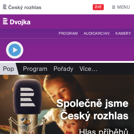
Přejít k hlavnímu obsahu
MENU
ŽIVĚ
PROGRAM
AUDIOARCHIV
KAMERY
Pop
Program
Pořady
Více
…