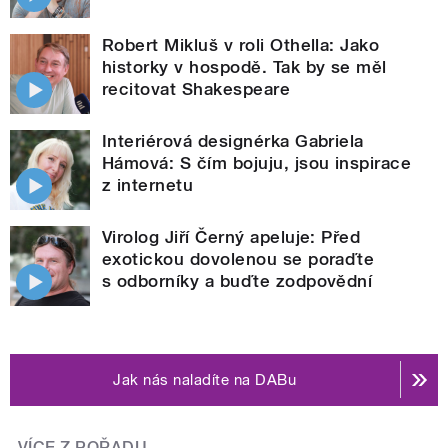
Robert Mikluš v roli Othella: Jako
historky v hospodě. Tak by se měl
recitovat Shakespeare
Interiérová designérka Gabriela
Hámová: S čím bojuju, jsou inspirace
z internetu
Virolog Jiří Černý apeluje: Před
exotickou dovolenou se poraďte
s odborníky a buďte zodpovědní
Jak nás naladíte na DABu
VÍCE Z POŘADU