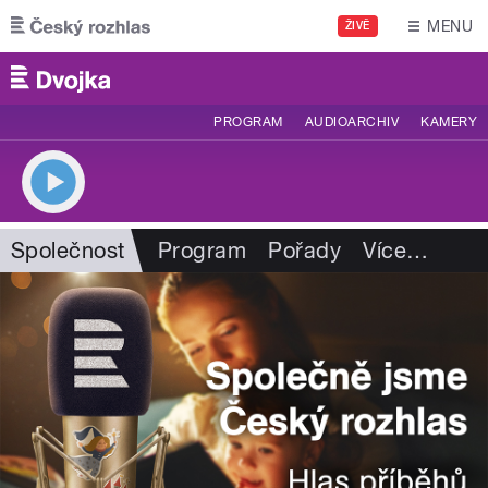
Přejít k hlavnímu obsahu
MENU
ŽIVĚ
PROGRAM
AUDIOARCHIV
KAMERY
Společnost
Program
Pořady
Více
…