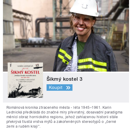
Šikmý kostel 3
Koupit
Románová kronika ztraceného města - léta 1945–1961. Karin
Lednická předkládá do značné míry převratný, dosavadní paradigma
měnící obraz hornického regionu, jehož zahlazenou historii stále
překrývá tlustá vrstva mýtů a zakořeněných stereotypů o „černé
zemi a rudém kraji“.