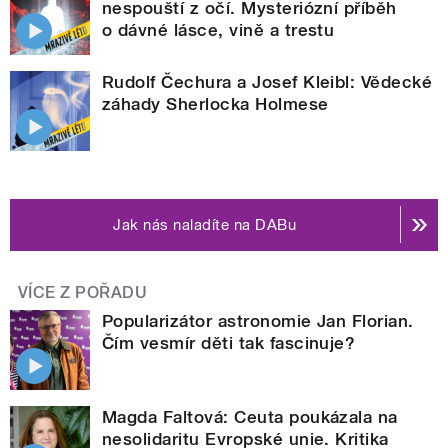
nespouští z očí. Mysteriózní příběh
o dávné lásce, vině a trestu
Rudolf Čechura a Josef Kleibl: Vědecké
záhady Sherlocka Holmese
Jak nás naladíte na DABu
VÍCE Z POŘADU
Popularizátor astronomie Jan Florian.
Čím vesmír děti tak fascinuje?
Magda Faltová: Ceuta poukázala na
nesolidaritu Evropské unie. Kritika