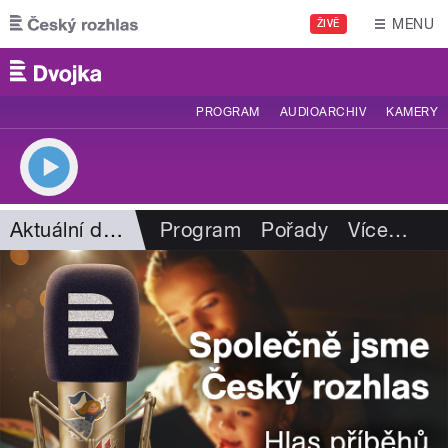
Přejít k hlavnímu obsahu
MENU
ŽIVĚ
PROGRAM
AUDIOARCHIV
KAMERY
Aktuální dění
Program
Pořady
Více
…