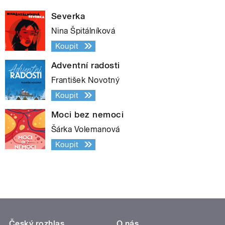
Severka
Nina Špitálníková
Koupit
Adventní radosti
František Novotný
Koupit
Moci bez nemoci
Šárka Volemanová
Koupit
Český rozhlas
O nás