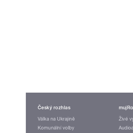
Český rozhlas
mujRo
Válka na Ukrajině
Živé v
Komunální volby
Audioa