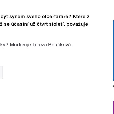
é být synem svého otce-faráře? Které z
ž se účastní už čtvrt století, považuje
nížky? Moderuje Tereza Boučková.