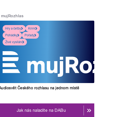
mujRozhlas
Hry a četby
Krimi
Pohádky
Pořady
Živé vysílání
Audiosvět Českého rozhlasu na jednom místě
Jak nás naladíte na DABu