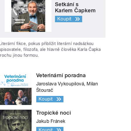
Setkání s
Karlem Čapkem
Koupit
Literární fikce, pokus přiblížit literární nadsázkou
spisovatele, filozofa, ale hlavně člověka Karla Čapka
trochu jinou formou.
Veterinární poradna
Jaroslava Vykoupilová, Milan
Štourač
Koupit
Tropické noci
Jakub Fránek
Koupit