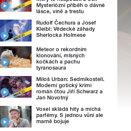
Mysteriózní příběh o dávné
lásce, vině a trestu
Rudolf Čechura a Josef
Kleibl: Vědecké záhady
Sherlocka Holmese
Meteor o rekordním
klonování, mlsných
kočkách a pachu
tyranosaura
Miloš Urban: Sedmikostelí.
Moderní gotický krimi
román čtou Jiří Schwarz a
Jan Novotný
Voxel skládá hity a míchá
parfémy. S jednou vůní ale
marně bojuje