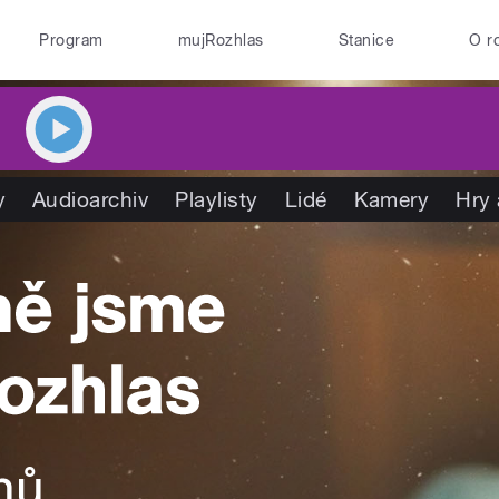
Program
mujRozhlas
Stanice
O r
y
Audioarchiv
Playlisty
Lidé
Kamery
Hry 