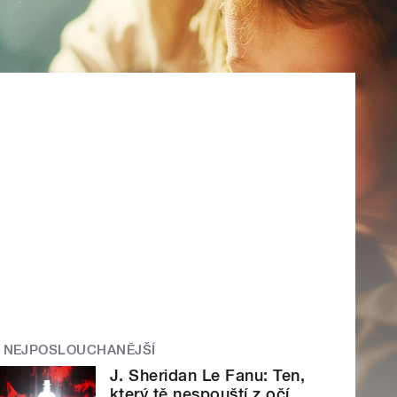
NEJPOSLOUCHANĚJŠÍ
J. Sheridan Le Fanu: Ten,
který tě nespouští z očí.