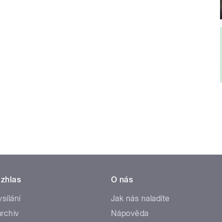
zhlas
O nás
ysílání
Jak nás naladíte
rchiv
Nápověda