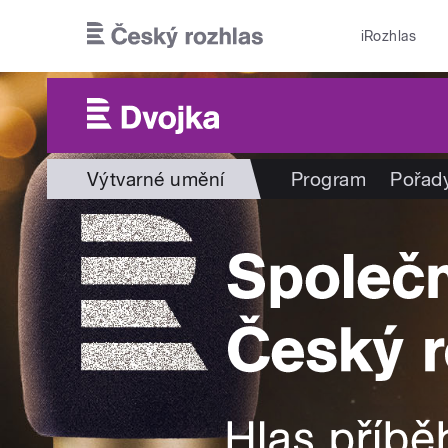
Přejít k hlavnímu obsahu
iRozhlas
Výtvarné umění
Program
Pořad