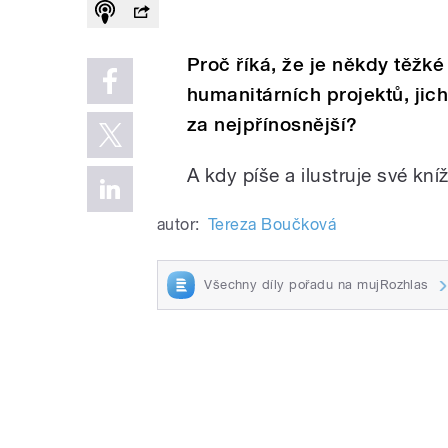
Proč říká, že je někdy těžk
humanitárních projektů, jich
za nejpřínosnější?
A kdy píše a ilustruje své k
autor:
Tereza Boučková
Všechny díly pořadu na mujRozhlas