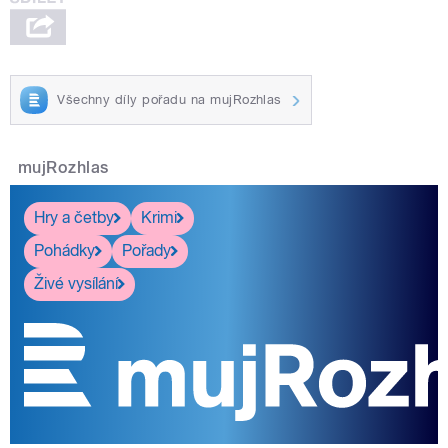
Všechny díly pořadu na mujRozhlas
mujRozhlas
Hry a četby
Krimi
Pohádky
Pořady
Živé vysílání