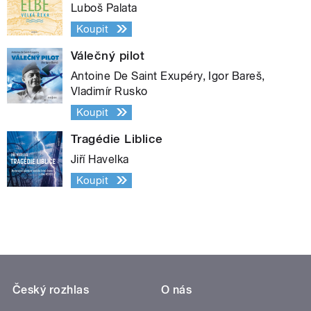
Luboš Palata
Koupit
Válečný pilot
Antoine De Saint Exupéry, Igor Bareš,
Vladimír Rusko
Koupit
Tragédie Liblice
Jiří Havelka
Koupit
Český rozhlas
O nás