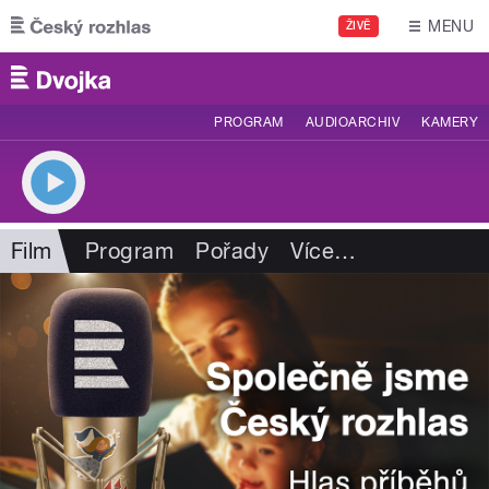
Přejít k hlavnímu obsahu
MENU
ŽIVĚ
PROGRAM
AUDIOARCHIV
KAMERY
Film
Program
Pořady
Více
…