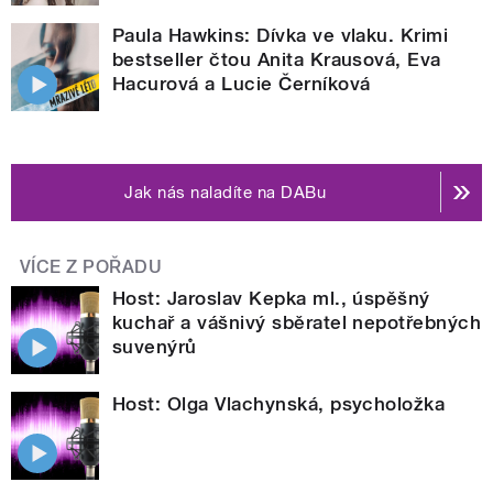
Paula Hawkins: Dívka ve vlaku. Krimi
bestseller čtou Anita Krausová, Eva
Hacurová a Lucie Černíková
Jak nás naladíte na DABu
VÍCE Z POŘADU
Host: Jaroslav Kepka ml., úspěšný
kuchař a vášnivý sběratel nepotřebných
suvenýrů
Host: Olga Vlachynská, psycholožka