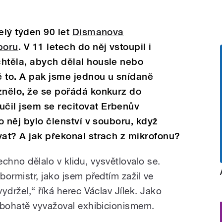
elý týden 90 let
Dismanova
boru
. V 11 letech do něj vstoupil i
htěla, abych dělal housle nebo
 to. A pak jsme jednou u snídaně
znělo, že se pořádá konkurz do
čil jsem se recitovat Erbenův
ro něj bylo členství v souboru, když
vat? A jak překonal strach z mikrofonu?
hno dělalo v klidu, vysvětlovalo se.
ormistr, jako jsem předtím zažil ve
ydržel,“ říká herec Václav Jílek. Jako
 bohatě vyvažoval exhibicionismem.