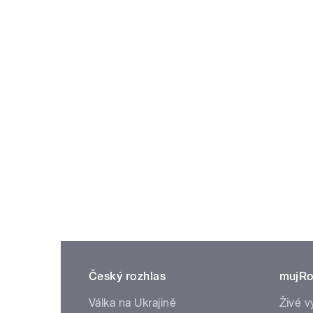
Český rozhlas
mujRo
Válka na Ukrajině
Živé v