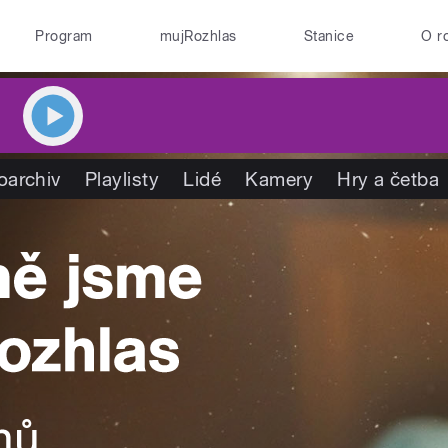
Program
mujRozhlas
Stanice
O r
oarchiv
Playlisty
Lidé
Kamery
Hry a četba