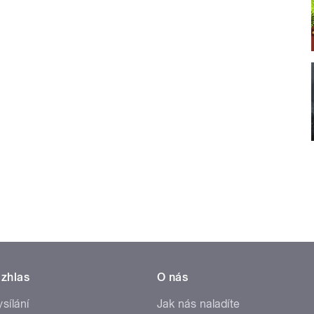
zhlas
O nás
ysílání
Jak nás naladíte