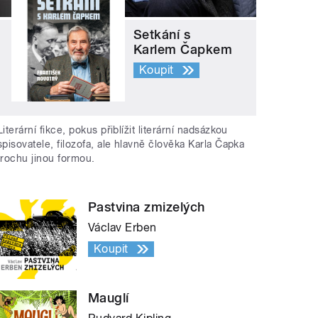
Setkání s
Karlem Čapkem
Koupit
Literární fikce, pokus přiblížit literární nadsázkou
spisovatele, filozofa, ale hlavně člověka Karla Čapka
trochu jinou formou.
Pastvina zmizelých
Václav Erben
Koupit
Mauglí