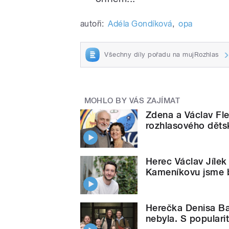
autoři:
Adéla Gondíková
,
opa
Všechny díly pořadu na mujRozhlas
MOHLO BY VÁS ZAJÍMAT
Zdena a Václav Fle
rozhlasového dět
Herec Václav Jíle
Kameníkovu jsme by
Herečka Denisa B
nebyla. S populari