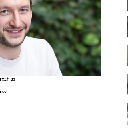
 rozhlas
ková