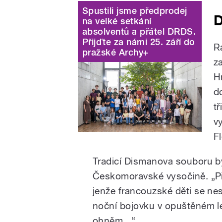
Spustili jsme předprodej
D
na velké setkání
absolventů a přátel DRDS.
Přijďte za námi 25. září do
R
pražské Archy+
z
H
d
t
v
F
Tradicí Dismanova souboru by
Českomoravské vysočině. „Při
jenže francouzské děti se nes
noční bojovku v opuštěném l
ohněm...“