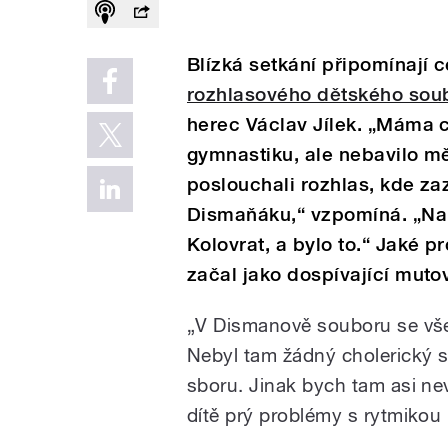
Blízká setkání připomínají c
rozhlasového dětského sou
herec Václav Jílek. „Máma c
gymnastiku, ale nebavilo mě
poslouchali rozhlas, kde za
Dismaňáku,“ vzpomíná. „Nau
Kolovrat, a bylo to.“ Jaké p
začal jako dospívající muto
„V Dismanově souboru se všec
Nebyl tam žádný cholerický sb
sboru. Jinak bych tam asi nev
dítě prý problémy s rytmikou