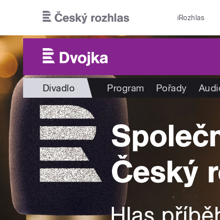
Přejít k hlavnímu obsahu
iRozhlas
Divadlo
Program
Pořady
Audi