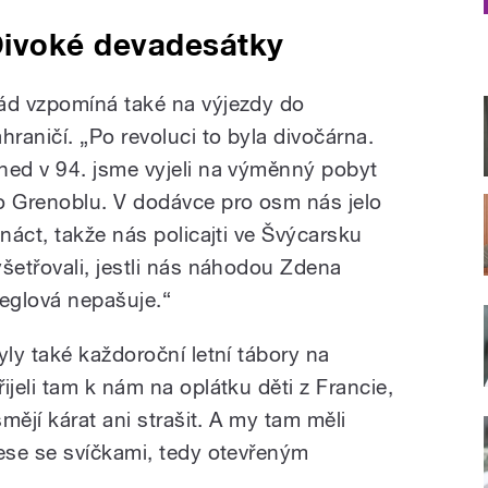
ivoké devadesátky
ád vzpomíná také na výjezdy do
ahraničí. „Po revoluci to byla divočárna.
ned v 94. jsme vyjeli na výměnný pobyt
o Grenoblu. V dodávce pro osm nás jelo
řináct, takže nás policajti ve Švýcarsku
yšetřovali, jestli nás náhodou Zdena
leglová nepašuje.“
ly také každoroční letní tábory na
jeli tam k nám na oplátku děti z Francie,
mějí kárat ani strašit. A my tam měli
ese se svíčkami, tedy otevřeným