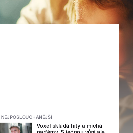
NEJPOSLOUCHANĚJŠÍ
Voxel skládá hity a míchá
parfémy. S jednou vůní ale