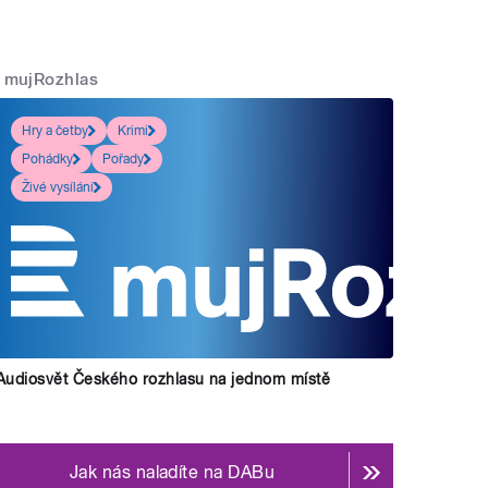
mujRozhlas
Hry a četby
Krimi
Pohádky
Pořady
Živé vysílání
Audiosvět Českého rozhlasu na jednom místě
Jak nás naladíte na DABu