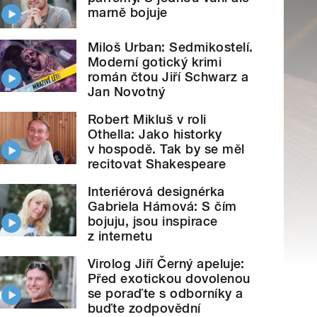
marně bojuje
Miloš Urban: Sedmikostelí.
Moderní gotický krimi
román čtou Jiří Schwarz a
Jan Novotný
Robert Mikluš v roli
Othella: Jako historky
v hospodě. Tak by se měl
recitovat Shakespeare
Interiérová designérka
Gabriela Hámová: S čím
bojuju, jsou inspirace
z internetu
Virolog Jiří Černý apeluje:
Před exotickou dovolenou
se poraďte s odborníky a
buďte zodpovědní