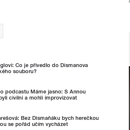
glovi: Co je přivedlo do Dismanova
ského souboru?
k o podcastu Máme jasno: S Annou
li civilní a mohli improvizovat
arešová: Bez Dismaňáku bych herečkou
tou se pořád učím vycházet