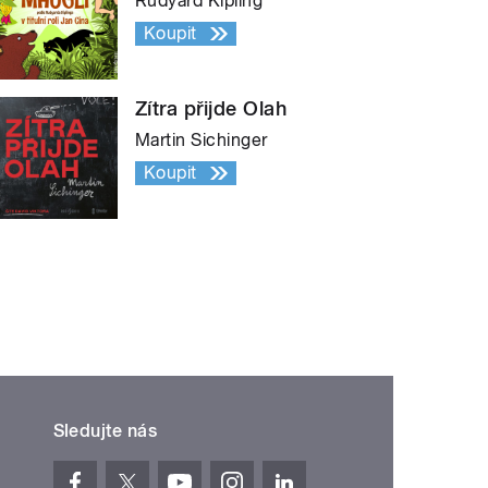
Rudyard Kipling
Koupit
Zítra přijde Olah
Martin Sichinger
Koupit
Sledujte nás