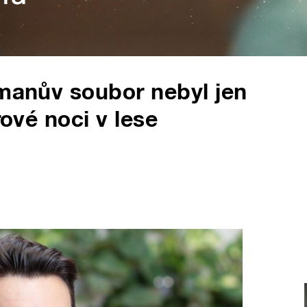
smanův soubor nebyl jen
rové noci v lese