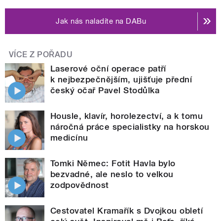
Jak nás naladíte na DABu
VÍCE Z POŘADU
Laserové oční operace patří
k nejbezpečnějším, ujišťuje přední
český očař Pavel Stodůlka
Housle, klavír, horolezectví, a k tomu
náročná práce specialistky na horskou
medicínu
Tomki Němec: Fotit Havla bylo
bezvadné, ale neslo to velkou
zodpovědnost
Cestovatel Kramařík s Dvojkou obletí