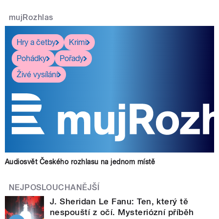
mujRozhlas
Hry a četby
Krimi
Pohádky
Pořady
Živé vysílání
Audiosvět Českého rozhlasu na jednom místě
NEJPOSLOUCHANĚJŠÍ
J. Sheridan Le Fanu: Ten, který tě
nespouští z očí. Mysteriózní příběh