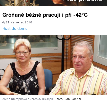
Gróňané běžně pracují i při -42°C
21. červenec 2010
Host do domu
Alena Klempířová a Jaroslav Klempíř
|
foto:
Jan Sklenář