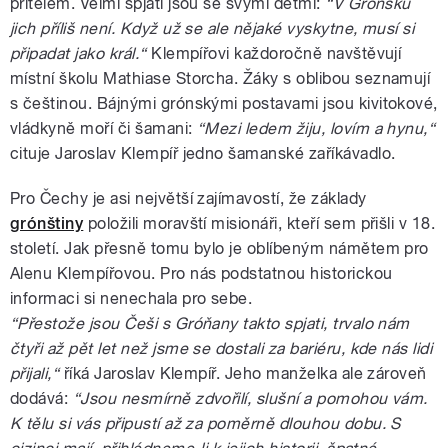
přítelem. Velmi spjati jsou se svými dětmi:
“V Grónsku
jich příliš není. Když už se ale nějaké vyskytne, musí si
připadat jako král.“
Klempířovi každoročně navštěvují
místní školu Mathiase Storcha. Žáky s oblibou seznamují
s češtinou. Bájnými grónskými postavami jsou kivitokové,
vládkyně moří či šamani:
“Mezi ledem žiju, lovím a hynu,“
cituje Jaroslav Klempíř jedno šamanské zaříkávadlo.
Pro Čechy je asi největší zajímavostí, že základy
grónštiny
položili moravští misionáři, kteří sem přišli v 18.
století. Jak přesně tomu bylo je oblíbeným námětem pro
Alenu Klempířovou. Pro nás podstatnou historickou
informaci si nenechala pro sebe.
“Přestože jsou Češi s Gróňany takto spjati, trvalo nám
čtyři až pět let než jsme se dostali za bariéru, kde nás lidi
přijali,“
říká Jaroslav Klempíř. Jeho manželka ale zároveň
dodává:
“Jsou nesmírně zdvořilí, slušní a pomohou vám.
K tělu si vás připustí až za poměrně dlouhou dobu. S