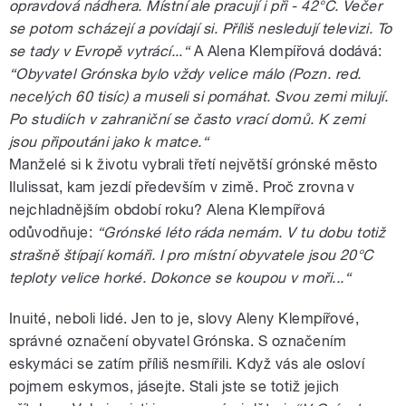
opravdová nádhera. Místní ale pracují i při - 42°C. Večer
se potom scházejí a povídají si. Příliš nesledují televizi. To
se tady v Evropě vytrácí...“
A Alena Klempířová dodává:
“Obyvatel Grónska bylo vždy velice málo (Pozn. red.
necelých 60 tisíc) a museli si pomáhat. Svou zemi milují.
Po studiích v zahraniční se často vrací domů. K zemi
jsou připoutáni jako k matce.“
Manželé si k životu vybrali třetí největší grónské město
Ilulissat, kam jezdí především v zimě. Proč zrovna v
nejchladnějším období roku? Alena Klempířová
odůvodňuje:
“Grónské léto ráda nemám. V tu dobu totiž
strašně štípají komáři. I pro místní obyvatele jsou 20°C
teploty velice horké. Dokonce se koupou v moři...“
Inuité, neboli lidé. Jen to je, slovy Aleny Klempířové,
správné označení obyvatel Grónska. S označením
eskymáci se zatím příliš nesmířili. Když vás ale osloví
pojmem eskymos, jásejte. Stali jste se totiž jejich