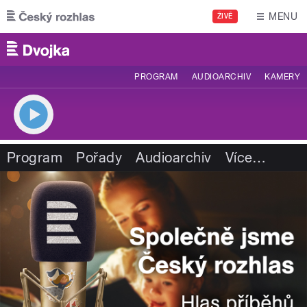
Přejít k hlavnímu obsahu
MENU
ŽIVĚ
PROGRAM
AUDIOARCHIV
KAMERY
Program
Pořady
Audioarchiv
Více
…