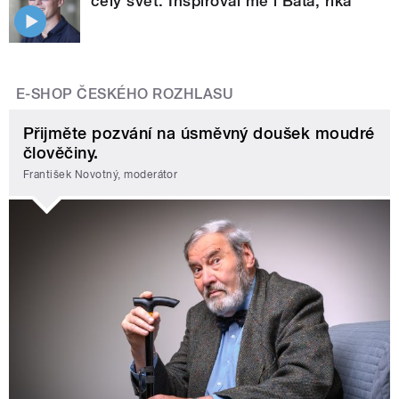
celý svět. Inspiroval mě i Baťa, říká
E-SHOP ČESKÉHO ROZHLASU
Přijměte pozvání na úsměvný doušek moudré
člověčiny.
František Novotný, moderátor