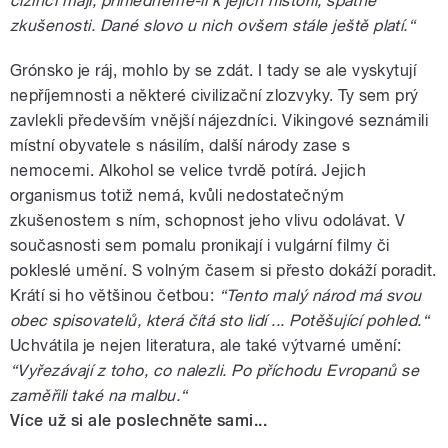
cizinci mají, přihlédneme-li k jejich historii, špatné
zkušenosti. Dané slovo u nich ovšem stále ještě platí.“
Grónsko je ráj, mohlo by se zdát. I tady se ale vyskytují
nepříjemnosti a některé civilizační zlozvyky. Ty sem prý
zavlekli především vnější nájezdníci. Vikingové seznámili
místní obyvatele s násilím, další národy zase s
nemocemi. Alkohol se velice tvrdě potírá. Jejich
organismus totiž nemá, kvůli nedostatečným
zkušenostem s ním, schopnost jeho vlivu odolávat. V
současnosti sem pomalu pronikají i vulgární filmy či
pokleslé umění. S volným časem si přesto dokáží poradit.
Krátí si ho většinou četbou:
“Tento malý národ má svou
obec spisovatelů, která čítá sto lidí ... Potěšující pohled.“
Uchvátila je nejen literatura, ale také výtvarné umění:
“Vyřezávají z toho, co nalezli. Po příchodu Evropanů se
zaměřili také na malbu.“
Více už si ale poslechněte sami...