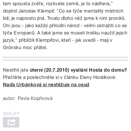
tam spousta zvěře, rozkvete země, je to nádhera,"
doplnil Jaroslav Klempíř. "Co se týče mentality místních
lidí, je naprosto jiná. Trvalo dloho něž jsme k nim pronikli.
Oni jsou - jako každý přírodní národ - velmi ostražití co se
týče Evropanů. A také jsme se museli trošku naučit jejich
jazyk," přiblížili Klempířovi, kteří - jak uvedli - mají v
Grónsku moc přátel.
Nestihli jste
úterní (20.7.2010) vysílání Hosta do domu?
Přečtěte a poslechněte si v článku Eleny Horálkové:
Naďa Urbánková si nestěžuje na osud
autor:
Pavla Kopřivová