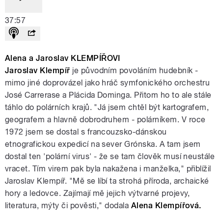
37:57
Alena a Jaroslav KLEMPÍŘOVI
Jaroslav Klempíř
je původním povoláním hudebník -
mimo jiné doprovázel jako hráč symfonického orchestru
José Carrerase a Plácida Dominga. Přitom ho to ale stále
táhlo do polárních krajů. "Já jsem chtěl být kartografem,
geografem a hlavně dobrodruhem - polárníkem. V roce
1972 jsem se dostal s francouzsko-dánskou
etnografickou expedicí na sever Grónska. A tam jsem
dostal ten 'polární virus' - že se tam člověk musí neustále
vracet. Tím virem pak byla nakažena i manželka," přiblížil
Jaroslav Klempíř. "Mě se líbí ta strohá příroda, archaické
hory a ledovce. Zajímají mě jejich výtvarné projevy,
literatura, mýty či pověsti," dodala
Alena Klempířová.