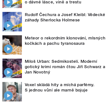
o dávné lásce, vině a trestu
Rudolf Čechura a Josef Kleibl: Vědecké
záhady Sherlocka Holmese
Meteor o rekordním klonování, mlsných
kočkách a pachu tyranosaura
Miloš Urban: Sedmikostelí. Moderní
gotický krimi román čtou Jiří Schwarz a
Jan Novotný
Voxel skládá hity a míchá parfémy.
S jednou vůní ale marně bojuje