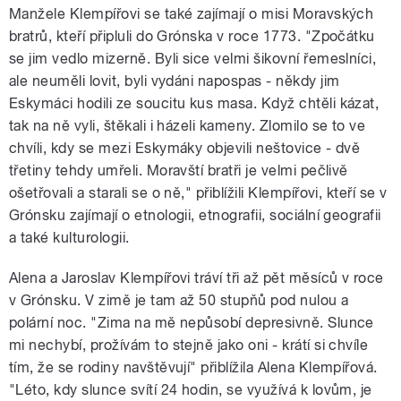
Manžele Klempířovi se také zajímají o misi Moravských
bratrů, kteří připluli do Grónska v roce 1773. "Zpočátku
se jim vedlo mizerně. Byli sice velmi šikovní řemeslníci,
ale neuměli lovit, byli vydáni napospas - někdy jim
Eskymáci hodili ze soucitu kus masa. Když chtěli kázat,
tak na ně vyli, štěkali i házeli kameny. Zlomilo se to ve
chvíli, kdy se mezi Eskymáky objevili neštovice - dvě
třetiny tehdy umřeli. Moravští bratři je velmi pečlivě
ošetřovali a starali se o ně," přiblížili Klempířovi, kteří se v
Grónsku zajímají o etnologii, etnografii, sociální geografii
a také kulturologii.
Alena a Jaroslav Klempířovi tráví tři až pět měsíců v roce
v Grónsku. V zimě je tam až 50 stupňů pod nulou a
polární noc. "Zima na mě nepůsobí depresivně. Slunce
mi nechybí, prožívám to stejně jako oni - krátí si chvíle
tím, že se rodiny navštěvují" přiblížila Alena Klempířová.
"Léto, kdy slunce svítí 24 hodin, se využívá k lovům, je