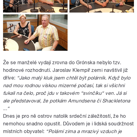
Že se manželé vydají zrovna do Grónska nebylo tzv.
hodinové rozhodnutí. Jaroslav Klempíř zemi navštívil již
dříve:
“Jako malý kluk jsem chtěl být polárník. Když bylo
nad mou rodnou vískou mizerné počasí, tak si všichni
ťukali na čelo, proč jdu v takovém “svinčíku“ ven. Já si
ale představoval, že potkám Amundsena či Shackletona
...“
Dnes je pro ně ostrov natolik srdeční záležitostí, že ho
nemohou snadno opustit. Důvodem je i lidská soudržnost
místních obyvatel:
“Polární zima a mrazivý vzduch je