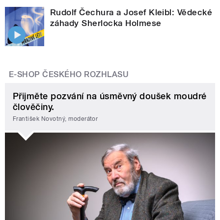
Rudolf Čechura a Josef Kleibl: Vědecké
záhady Sherlocka Holmese
E-SHOP ČESKÉHO ROZHLASU
Přijměte pozvání na úsměvný doušek moudré
člověčiny.
František Novotný, moderátor