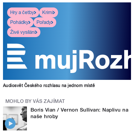
Hry a četby
Krimi
Pohádky
Pořady
Živé vysílání
Audiosvět Českého rozhlasu na jednom místě
MOHLO BY VÁS ZAJÍMAT
Boris Vian / Vernon Sullivan: Naplivu na
naše hroby