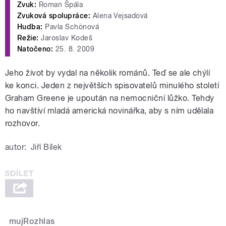
Zvuk:
Roman Špála
Zvuková spolupráce:
Alena Vejsadová
Hudba:
Pavla Schönová
Režie:
Jaroslav Kodeš
Natočeno:
25. 8. 2009
Jeho život by vydal na několik románů. Teď se ale chýlí
ke konci. Jeden z největších spisovatelů minulého století
Graham Greene je upoután na nemocniční lůžko. Tehdy
ho navštíví mladá americká novinářka, aby s ním udělala
rozhovor.
autor:
Jiří Bílek
mujRozhlas