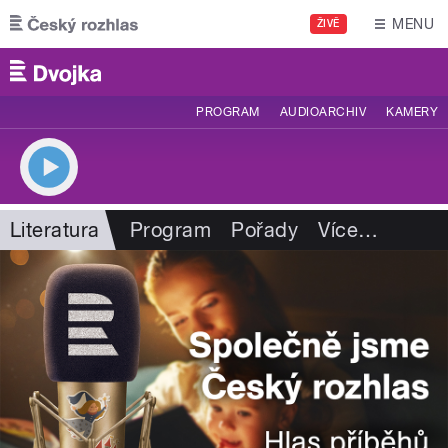
Přejít k hlavnímu obsahu
MENU
ŽIVĚ
PROGRAM
AUDIOARCHIV
KAMERY
Literatura
Program
Pořady
Více
…