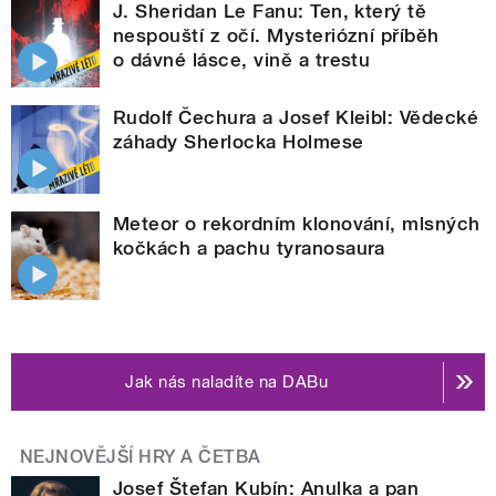
J. Sheridan Le Fanu: Ten, který tě
nespouští z očí. Mysteriózní příběh
o dávné lásce, vině a trestu
Rudolf Čechura a Josef Kleibl: Vědecké
záhady Sherlocka Holmese
Meteor o rekordním klonování, mlsných
kočkách a pachu tyranosaura
Jak nás naladíte na DABu
NEJNOVĚJŠÍ HRY A ČETBA
Josef Štefan Kubín: Anulka a pan