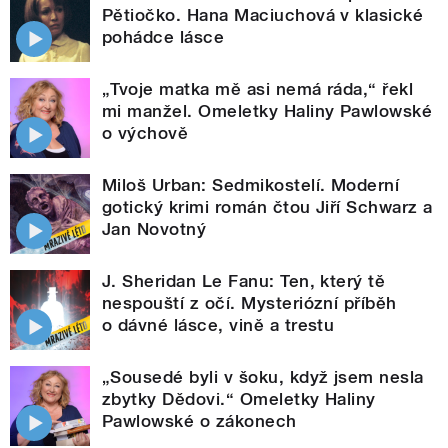
Pětiočko. Hana Maciuchová v klasické
pohádce lásce
„Tvoje matka mě asi nemá ráda,“ řekl
mi manžel. Omeletky Haliny Pawlowské
o výchově
Miloš Urban: Sedmikostelí. Moderní
gotický krimi román čtou Jiří Schwarz a
Jan Novotný
J. Sheridan Le Fanu: Ten, který tě
nespouští z očí. Mysteriózní příběh
o dávné lásce, vině a trestu
„Sousedé byli v šoku, když jsem nesla
zbytky Dědovi.“ Omeletky Haliny
Pawlowské o zákonech