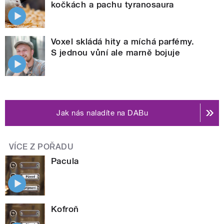
kočkách a pachu tyranosaura
Voxel skládá hity a míchá parfémy.
S jednou vůní ale marně bojuje
Jak nás naladíte na DABu
VÍCE Z POŘADU
Pacula
Kofroň