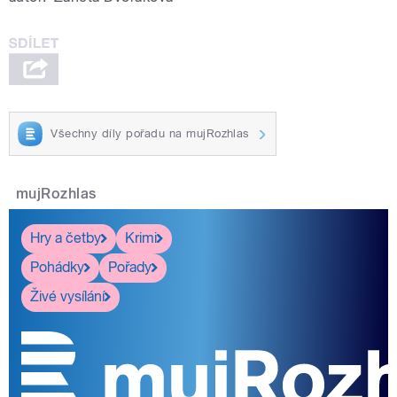
Dvořáková a Jiří Holoubek.
Všechny díly pořadu na mujRozhlas
pause
mujRozhlas
Hry a četby
Krimi
Pohádky
Pořady
Živé vysílání