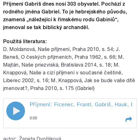
Příjmení Gabriš dnes nosí 303 obyvatel. Pochází z
rodného jména Gabriel. To je hebrejského původu,
znamená „náležející k římskému rodu Gabiniů“,
jmenoval se tak biblický archanděl.
Použitá literatura:
D. Moldanová, Naše příjmení, Praha 2010, s. 54; J.
Beneš, O českých příjmeních, Praha 1962, s. 66; M.
Majtán, Naše priezviská, Bratislava 2014, s. 18; M.
Knappová, Naše a cizí příjmení v současné češtině,
Liberec 2002, s. 16; M. Knappová, Jak se bude vaše dítě
jmenovat?, Praha 2010, s. 175 (Gabriel)
Příjmení: Ficenec, Frantl, Gabriš, Hauk, Exn
0:00
Play /
Příjmení: Ficenec, Frantl, Gabriš, Hauk,
autor:
Žaneta Dvořáková
Exner. Připravili a uvádí Kateřina