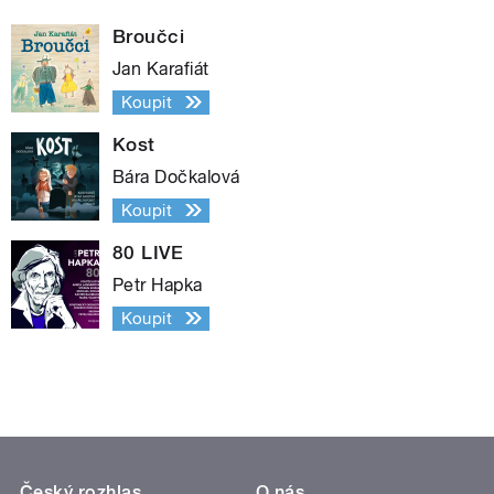
Broučci
Jan Karafiát
Koupit
Kost
Bára Dočkalová
Koupit
80 LIVE
Petr Hapka
Koupit
Český rozhlas
O nás