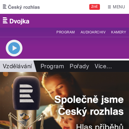
Přejít k hlavnímu obsahu
MENU
ŽIVĚ
PROGRAM
AUDIOARCHIV
KAMERY
Vzdělávání
Program
Pořady
Více
…