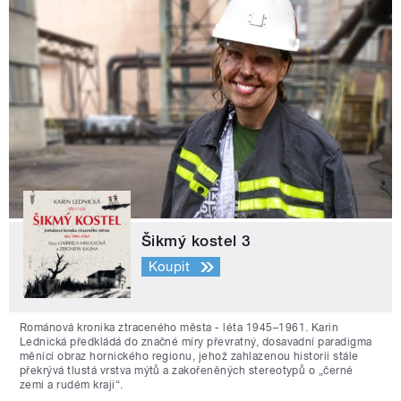
Šikmý kostel 3
Koupit
Románová kronika ztraceného města - léta 1945–1961. Karin
Lednická předkládá do značné míry převratný, dosavadní paradigma
měnící obraz hornického regionu, jehož zahlazenou historii stále
překrývá tlustá vrstva mýtů a zakořeněných stereotypů o „černé
zemi a rudém kraji“.