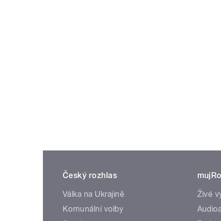
Český rozhlas
mujRo
Válka na Ukrajině
Živé v
Komunální volby
Audioa