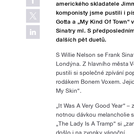
amerického skladatele Jim
komponisty jsme pustili i pís
Gotta a „My Kind Of Town“ v
Sinatry ml. S předposlední
dalších pět duetů.
S Willie Nelson se Frank Sin
Londýna. Z hlavního města Vel
pustili si společné zpívání 
rodákem Bonem Voxem. Jejich
My Skin“.
„It Was A Very Good Year“ – 
notnou dávkou melancholie s
„The Lady Is A Tramp“ si „z
došlo i na zvonky vánoční.