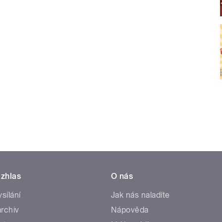
zhlas
O nás
ysílání
Jak nás naladíte
rchiv
Nápověda