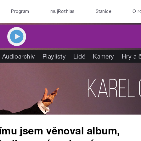
Program
mujRozhlas
Stanice
O r
Audioarchiv
Playlisty
Lidé
Kamery
Hry a 
šímu jsem věnoval album,