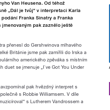
myho Van Heusena. Od téhož
ně „Dál je tvůj“ v interpretaci Karla
 podání Franka Sinatry a Franka
m jmenovaným pak zaznělo ještě
atra přenesl do Gershwinova mlhavého
ké Británie jsme pak zamířili do Irska a
populárního amerického zpěváka s místním
 duet se jmenuje „I´ve Got You Under
zavzpomínal pak hvězdný interpret s
polečně s Robbie Williamsem. V díle
amuzicíroval“ s Lutherem Vandrossem a