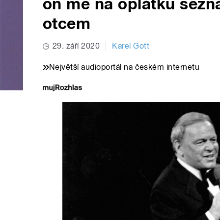
on mě na oplátku sezn
otcem
29. září 2020
Karel Gott
Největší audioportál na českém internetu