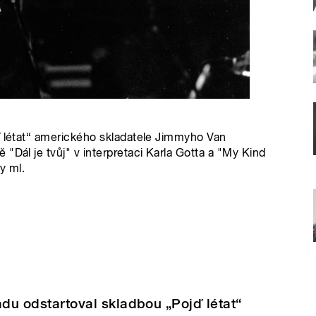
ď létat“ amerického skladatele Jimmyho Van
"Dál je tvůj" v interpretaci Karla Gotta a "My Kind
y ml.
řadu odstartoval skladbou „Pojď létat“