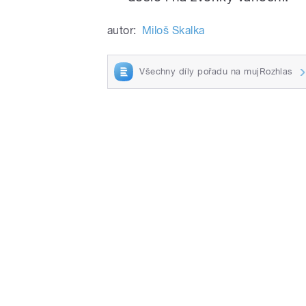
autor:
Miloš Skalka
Všechny díly pořadu na mujRozhlas