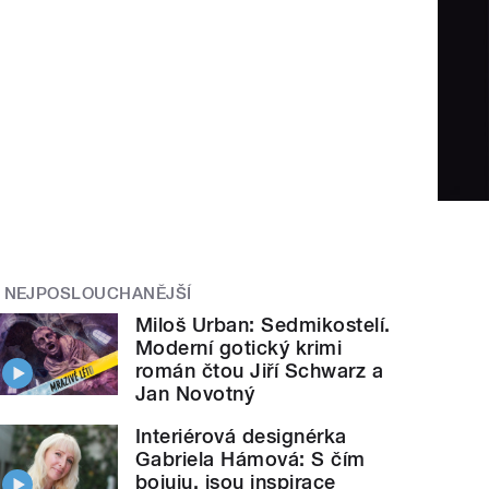
NEJPOSLOUCHANĚJŠÍ
Miloš Urban: Sedmikostelí.
Moderní gotický krimi
román čtou Jiří Schwarz a
Jan Novotný
Interiérová designérka
Gabriela Hámová: S čím
bojuju, jsou inspirace