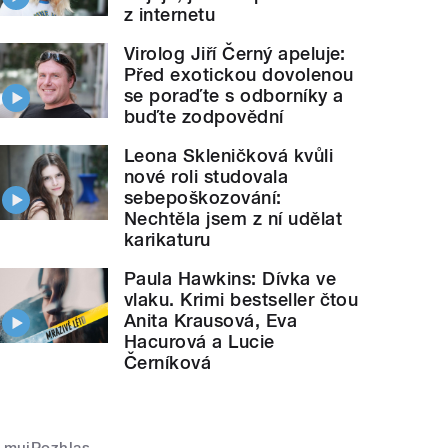
z internetu
Virolog Jiří Černý apeluje:
Před exotickou dovolenou
se poraďte s odborníky a
buďte zodpovědní
Leona Skleničková kvůli
nové roli studovala
sebepoškozování:
Nechtěla jsem z ní udělat
karikaturu
Paula Hawkins: Dívka ve
vlaku. Krimi bestseller čtou
Anita Krausová, Eva
Hacurová a Lucie
Černíková
mujRozhlas