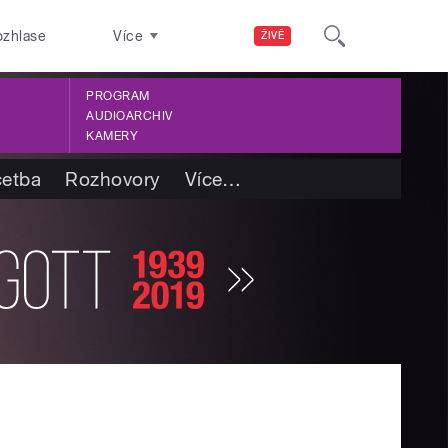
ozhlase
Více
ŽIVĚ
PROGRAM
AUDIOARCHIV
KAMERY
četba
Rozhovory
Více
…