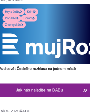
Hry a četby
Krimi
Pohádky
Pořady
Živé vysílání
Audiosvět Českého rozhlasu na jednom místě
Jak nás naladíte na DABu
VÍCE Z POŘADU