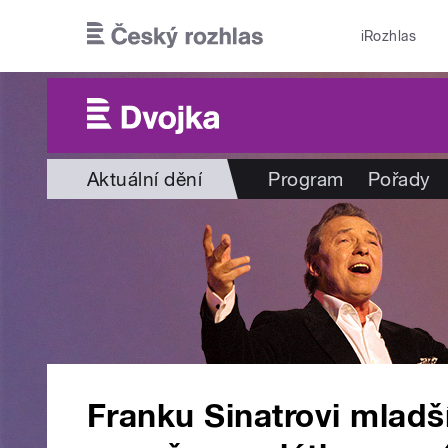
Přejít k hlavnímu obsahu
iRozhlas
Aktuální dění
Program
Pořady
Franku Sinatrovi mlad