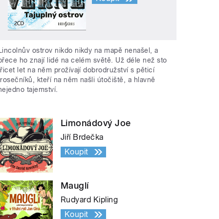
Lincolnův ostrov nikdo nikdy na mapě nenašel, a
přece ho znají lidé na celém světě. Už déle než sto
třicet let na něm prožívají dobrodružství s pěticí
trosečníků, kteří na něm našli útočiště, a hlavně
nejedno tajemství.
Limonádový Joe
Jiří Brdečka
Koupit
Mauglí
Rudyard Kipling
Koupit