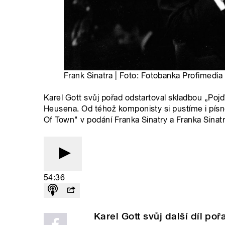
Frank Sinatra | Foto: Fotobanka Profimedia
Karel Gott svůj pořad odstartoval skladbou „Poj
Heusena. Od téhož komponisty si pustíme i písně 
Of Town" v podání Franka Sinatry a Franka Sinatr
54:36
Karel Gott svůj další díl po