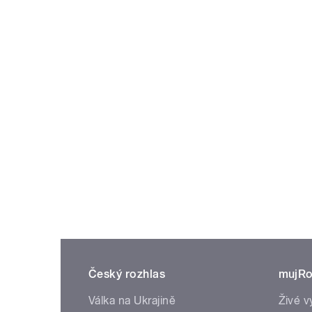
Český rozhlas
mujRo
Válka na Ukrajině
Živé v