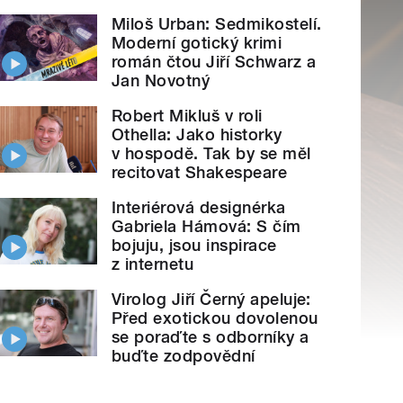
Miloš Urban: Sedmikostelí.
Moderní gotický krimi
román čtou Jiří Schwarz a
Jan Novotný
Robert Mikluš v roli
Othella: Jako historky
v hospodě. Tak by se měl
recitovat Shakespeare
Interiérová designérka
Gabriela Hámová: S čím
bojuju, jsou inspirace
z internetu
Virolog Jiří Černý apeluje:
Před exotickou dovolenou
se poraďte s odborníky a
buďte zodpovědní