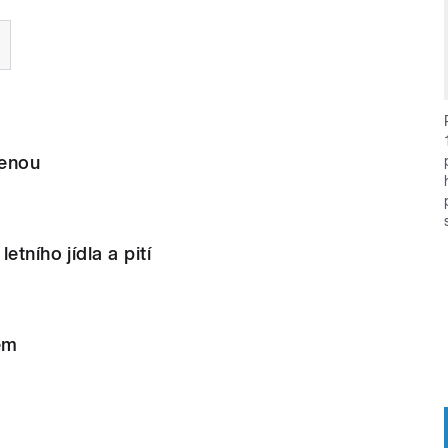
lenou
etního jídla a pití
em