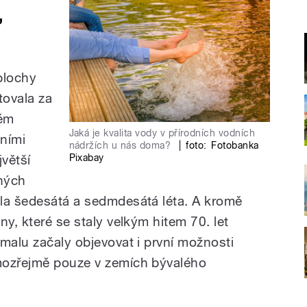
,
plochy
tovala za
ném
Jaká je kvalita vody v přírodních vodních
čními
nádržích u nás doma?
|
foto:
Fotobanka
Pixabay
jvětší
ných
la šedesátá a sedmdesátá léta. A kromě
ny, které se staly velkým hitem 70. let
malu začaly objevovat i první možnosti
mozřejmě pouze v zemích bývalého