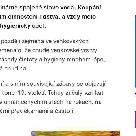
mi máme spojené slovo voda. Koupání
ím činnostem lidstva, a vždy mělo
hygienický účel.
 později zejména ve venkovských
amenalo, že chudé venkovské vrstvy
í zásady čistoty a hygieny mnohem lépe,
á chudina.
 a s ním související zábavy se objevují
 konci 19. století. Tehdy začaly vznikat
y v ohraničených místech na řekách, na
ými převlékárnami a často i