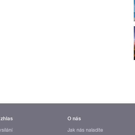
zhlas
O nás
ysílání
Jak nás naladíte