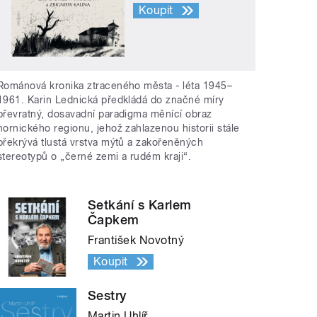
Koupit
Románová kronika ztraceného města - léta 1945–
1961. Karin Lednická předkládá do značné míry
převratný, dosavadní paradigma měnící obraz
hornického regionu, jehož zahlazenou historii stále
překrývá tlustá vrstva mýtů a zakořeněných
stereotypů o „černé zemi a rudém kraji“.
Setkání s Karlem
Čapkem
František Novotný
Koupit
Sestry
Martin Uhlíř