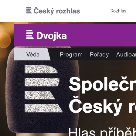
Přejít k hlavnímu obsahu
iRozhlas
Věda
Program
Pořady
Audioa