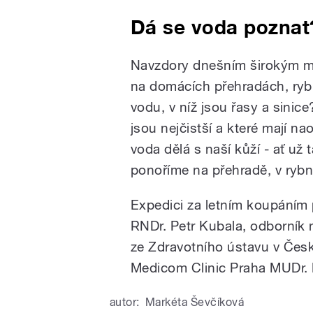
Dá se voda poznat
Navzdory dnešním širokým mo
na domácích přehradách, ryb
vodu, v níž jsou řasy a sinic
jsou nejčistší a které mají n
voda dělá s naší kůží - ať už 
ponoříme na přehradě, v ryb
Expedici za letním koupáním 
RNDr. Petr Kubala, odborník
ze Zdravotního ústavu v Čes
Medicom Clinic Praha MUDr. 
autor:
Markéta Ševčíková