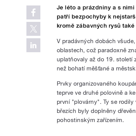
Je léto a prázdniny a s ni
patří bezpochyby k nejstarš
kromě zábavných rysů také 
V pradávných dobách všude,
oblastech, což paradoxně zn
uplatňovaly až do 19. stolet
než bohatí měšťané a městsk
Prvky organizovaného koupání
teprve ve druhé polovině a ke
první "plovárny". Ty se rodil
březích byly doplněny dřevěn
pohostinským zařízením.