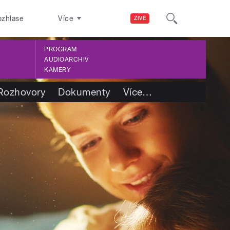
ozhlase
Více
ŽIVĚ
PROGRAM
AUDIOARCHIV
KAMERY
Rozhovory
Dokumenty
Více
…