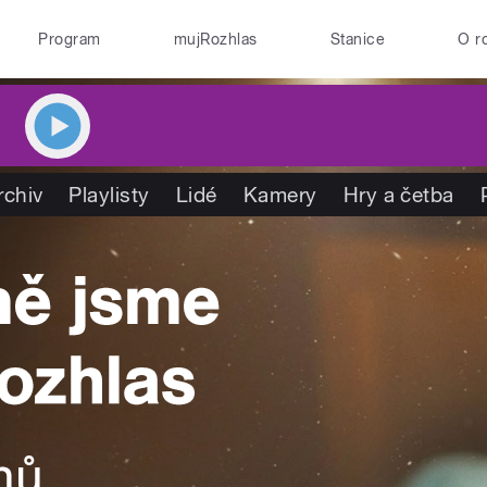
Program
mujRozhlas
Stanice
O r
rchiv
Playlisty
Lidé
Kamery
Hry a četba