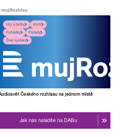
mujRozhlas
Hry a četby
Krimi
Pohádky
Pořady
Živé vysílání
Audiosvět Českého rozhlasu na jednom místě
Jak nás naladíte na DABu