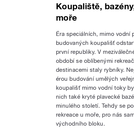
Koupaliště, bazény
moře
Éra speciálních, mimo vodní 
budovaných koupališť odstar
první republiky. V meziváleč
období se oblíbenými rekrea
destinacemi staly rybníky. Ne
érou budování umělých veřej
koupališť mimo vodní toky by
nich také kryté plavecké bazé
minulého století. Tehdy se po
rekreace u moře, pro nás sa
východního bloku.