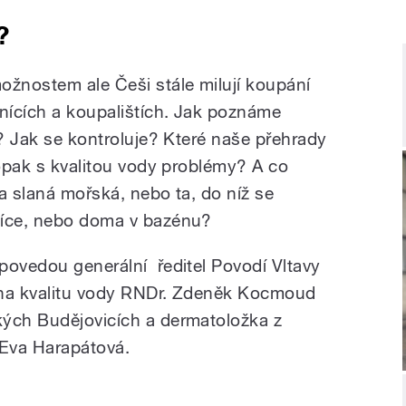
?
žnostem ale Češi stále milují koupání
nících a koupalištích. Jak poznáme
e? Jak se kontroluje? Které naše přehrady
aopak s kvalitou vody problémy? A co
ta slaná mořská, nebo ta, do níž se
níce, nebo doma v bazénu?
povedou generální ředitel Povodí Vltavy
 na kvalitu vody RNDr. Zdeněk Kocmoud
kých Budějovicích a dermatoložka z
Eva Harapátová.