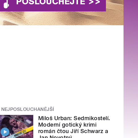
NEJPOSLOUCHANĚJŠÍ
Miloš Urban: Sedmikostelí.
Moderní gotický krimi
román čtou Jiří Schwarz a
Jan Novotný