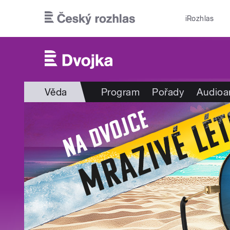
Přejít k hlavnímu obsahu
iRozhlas
Věda
Program
Pořady
Audioa