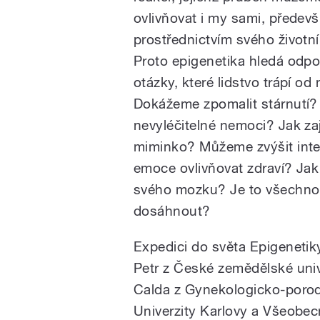
ovlivňovat i my sami, předev
prostřednictvím svého životní
Proto epigenetika hledá odpo
otázky, které lidstvo trápí od
Dokážeme zpomalit stárnutí? 
nevyléčitelné nemoci? Jak zaj
miminko? Můžeme zvýšit inte
emoce ovlivňovat zdraví? Jak
svého mozku? Je to všechno
dosáhnout?
Expedici do světa Epigenetik
Petr z České zemědělské unive
Calda z Gynekologicko-porodn
Univerzity Karlovy a Všeobec