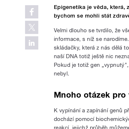
Epigenetika je věda, která,
bychom se mohli stát zdravě
Velmi dlouho se tvrdilo, že v
informace, s níž se narodíme.
skládačky, která z nás dělá 
naší DNA totiž ještě nic nezna
Pokud je totiž gen „vypnutý"
nebyl.
Mnoho otázek pro
K vypínání a zapínání genů p
dochází pomocí biochemický
reakcí, jejichž průběh můžem