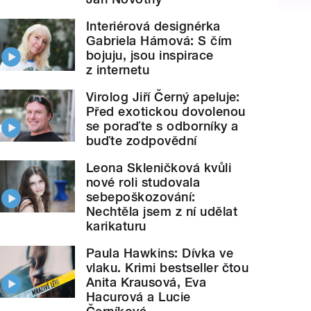
Interiérová designérka
Gabriela Hámová: S čím
bojuju, jsou inspirace
z internetu
Virolog Jiří Černý apeluje:
Před exotickou dovolenou
se poraďte s odborníky a
buďte zodpovědní
Leona Skleničková kvůli
nové roli studovala
sebepoškozování:
Nechtěla jsem z ní udělat
karikaturu
Paula Hawkins: Dívka ve
vlaku. Krimi bestseller čtou
Anita Krausová, Eva
Hacurová a Lucie