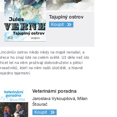
Tajuplný ostrov
Koupit
Lincolnův ostrov nikdo nikdy na mapě nenašel, a
přece ho znají lidé na celém světě. Už déle než sto
třicet let na něm prožívají dobrodružství s pěticí
trosečníků, kteří na něm našli útočiště, a hlavně
nejedno tajemství.
Veterinární poradna
Jaroslava Vykoupilová, Milan
Štourač
Koupit