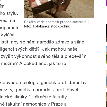
ším
ho stylu.
vědi na
Dokáže věda zpomalit proces stárnutí?
|
foto:
Fotobanka stock.xchng
 nepaměti:
Vyléčit
istit, aby se nám narodilo zdravé a silné
ligenci svých dětí? Jak mohou naše
 zvýšit výkonnost svého těla a především
 možné? A pokud ano, jak toho
y povedou biolog a genetik prof. Jaroslav
rzity, genetik a porodník prof. Pavel
ické kliniky 1. lékařské fakulty
né fakultní nemocnice v Praze a