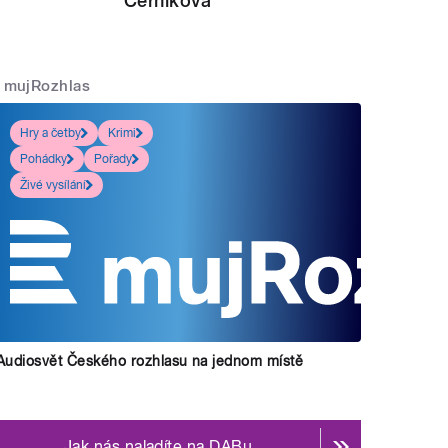
Černíková
mujRozhlas
Hry a četby
Krimi
Pohádky
Pořady
Živé vysílání
Audiosvět Českého rozhlasu na jednom místě
Jak nás naladíte na DABu