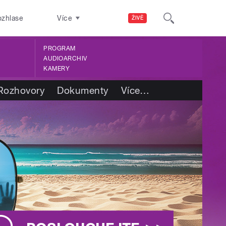
ozhlase
Více
ŽIVĚ
PROGRAM
AUDIOARCHIV
KAMERY
Rozhovory
Dokumenty
Více
…