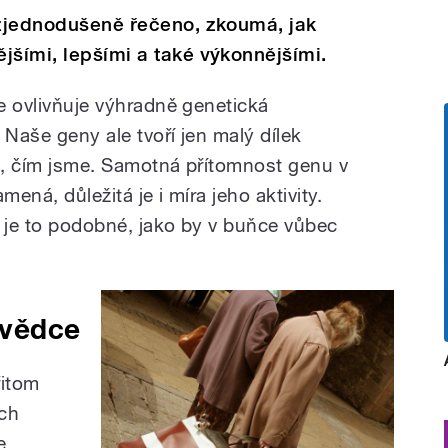
 zjednodušeně řečeno, zkoumá, jak
jšími, lepšími a také výkonnějšími.
še ovlivňuje výhradně genetická
 Naše geny ale tvoří jen malý dílek
to, čím jsme. Samotná přítomnost genu v
mená, důležitá je i míra jeho aktivity.
, je to podobné, jako by v buňce vůbec
 vědce
řitom
ch
e