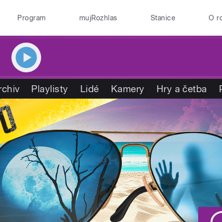
Program
mujRozhlas
Stanice
O r
rchiv
Playlisty
Lidé
Kamery
Hry a četba