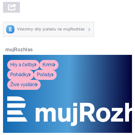
Všechny díly pořadu na mujRozhlas
mujRozhlas
Hry a četby
Krimi
Pohádky
Pořady
Živé vysílání