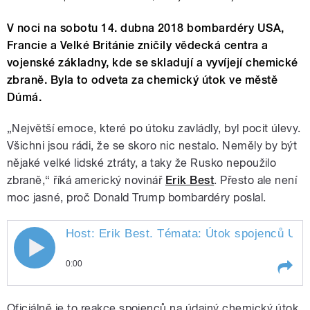
V noci na sobotu 14. dubna 2018 bombardéry USA,
Francie a Velké Británie zničily vědecká centra a
vojenské základny, kde se skladují a vyvíjejí chemické
zbraně. Byla to odveta za chemický útok ve městě
Dúmá.
„Největší emoce, které po útoku zavládly, byl pocit úlevy.
Všichni jsou rádi, že se skoro nic nestalo. Neměly by být
nějaké velké lidské ztráty, a taky že Rusko nepoužilo
zbraně,“ říká americký novinář
Erik Best
. Přesto ale není
moc jasné, proč Donald Trump bombardéry poslal.
Host: Erik Best. Témata: Útok spojenců US
0:00
Play /
Štechrová.
Host: Erik Best. Témata: Útok
Oficiálně je to reakce spojenců na údajný chemický útok