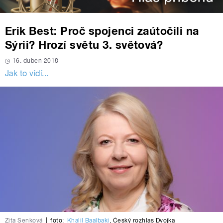
Erik Best: Proč spojenci zaútočili na
Sýrii? Hrozí světu 3. světová?
16. duben 2018
Jak to vidí...
Zita Senková
|
foto:
Khalil Baalbaki
,
Český rozhlas Dvojka