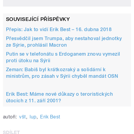
SOUVISEJÍCÍ PŘÍSPĚVKY
Přepis: Jak to vidí Erik Best – 16. dubna 2018
Přesvědčil jsem Trumpa, aby nestahoval jednotky
ze Sýrie, prohlásil Macron
Putin se v telefonátu s Erdoganem znovu vymezil
proti útoku na Sýrii
Zeman: Babiš byl krátkozraký a solidární k
ministrům, pro zásah v Sýrii chyběl mandát OSN
Erik Best: Máme nové důkazy o teroristických
útocích z 11. září 2001?
autoři:
všt
,
lup
,
Erik Best