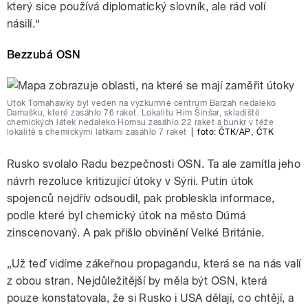
který sice používá diplomatický slovník, ale rád volí
násilí.“
Bezzubá OSN
Útok Tomahawky byl veden na výzkumné centrum Barzah nedaleko
Damašku, které zasáhlo 76 raket. Lokalitu Him Šinšar, skladiště
chemických látek nedaleko Homsu zasáhlo 22 raket a bunkr v téže
lokalitě s chemickými látkami zasáhlo 7 raket
|
foto:
ČTK/AP
,
ČTK
Rusko svolalo Radu bezpečnosti OSN. Ta ale zamítla jeho
návrh rezoluce kritizující útoky v Sýrii. Putin útok
spojenců nejdřív odsoudil, pak probleskla informace,
podle které byl chemický útok na město Dúmá
zinscenovaný. A pak přišlo obvinění Velké Británie.
„Už teď vidíme zákeřnou propagandu, která se na nás valí
z obou stran. Nejdůležitější by měla být OSN, která
pouze konstatovala, že si Rusko i USA dělají, co chtějí, a