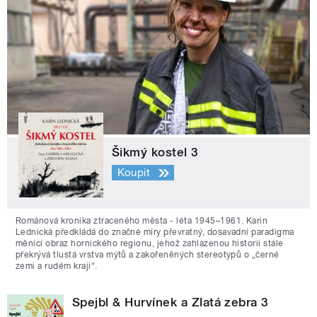
Šikmý kostel 3
Koupit
Románová kronika ztraceného města - léta 1945–1961. Karin
Lednická předkládá do značné míry převratný, dosavadní paradigma
měnící obraz hornického regionu, jehož zahlazenou historii stále
překrývá tlustá vrstva mýtů a zakořeněných stereotypů o „černé
zemi a rudém kraji“.
Spejbl & Hurvínek a Zlatá zebra 3