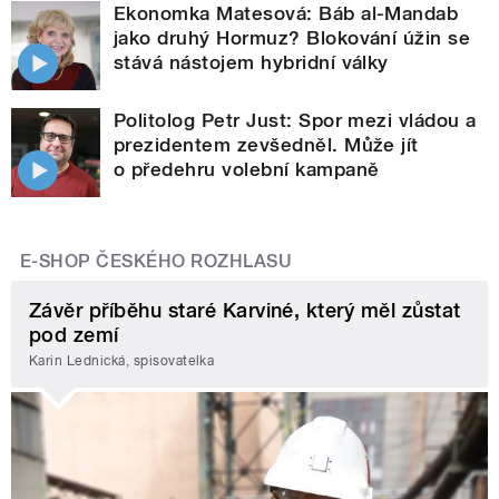
Ekonomka Matesová: Báb al-Mandab
jako druhý Hormuz? Blokování úžin se
stává nástojem hybridní války
Politolog Petr Just: Spor mezi vládou a
prezidentem zevšedněl. Může jít
o předehru volební kampaně
E-SHOP ČESKÉHO ROZHLASU
Závěr příběhu staré Karviné, který měl zůstat
pod zemí
Karin Lednická, spisovatelka