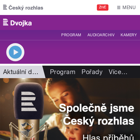
Přejít k hlavnímu obsahu
MENU
ŽIVĚ
PROGRAM
AUDIOARCHIV
KAMERY
Aktuální dění
Program
Pořady
Více
…