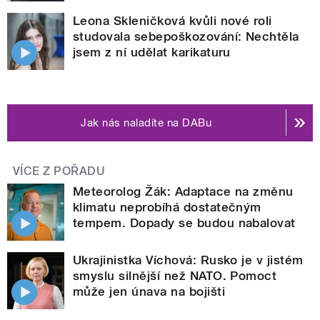
Leona Skleničková kvůli nové roli
studovala sebepoškozování: Nechtěla
jsem z ní udělat karikaturu
Jak nás naladíte na DABu
VÍCE Z POŘADU
Meteorolog Žák: Adaptace na změnu
klimatu neprobíhá dostatečným
tempem. Dopady se budou nabalovat
Ukrajinistka Víchová: Rusko je v jistém
smyslu silnější než NATO. Pomoct
může jen únava na bojišti