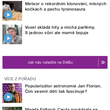
Meteor o rekordním klonování, mlsných
kočkách a pachu tyranosaura
Voxel skládá hity a míchá parfémy.
S jednou vůní ale marně bojuje
Jak nás naladíte na DABu
VÍCE Z POŘADU
Popularizátor astronomie Jan Florian.
Čím vesmír děti tak fascinuje?
Magda Faltová: Ceuta poukázala na