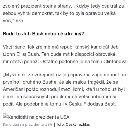
zvolený prezident stejné strany. „Kdyby tedy dvakrát za
sebou vyhrál demokrat, tak by to byla opravdu velká
věc,“ říká.
Bude to Jeb Bush nebo někdo jiný?
Větší šanci tak zřejmě má republikánský kandidát Jeb
(John Eliis) Bush. Ten bude mít k dispozici obrovské
množství peněz. Ostatně podobně je na tom i Clintonová.
„Myslím si, že veřejnost už je připravena zapomenout na
prvního i druhého Bushe. Je ale malou tragédií, že se
Američani pořád rozhodují mezi lidmi, kteří u toho už byli
a mají na současných problémech větší nebo menší
podíl. Ale podobně je tomu i v Česku,“ dodává Best.
Kandidáti na prezidenta USA
|
foto:
Český rozhlas