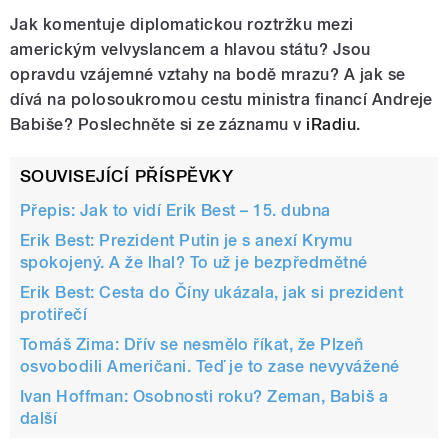
Jak komentuje diplomatickou roztržku mezi
americkým velvyslancem a hlavou státu? Jsou
opravdu vzájemné vztahy na bodě mrazu? A jak se
dívá na polosoukromou cestu ministra financí Andreje
Babiše?
Poslechněte si ze záznamu v
iRadiu
.
SOUVISEJÍCÍ PŘÍSPĚVKY
Přepis: Jak to vidí Erik Best – 15. dubna
Erik Best: Prezident Putin je s anexí Krymu
spokojený. A že lhal? To už je bezpředmětné
Erik Best: Cesta do Číny ukázala, jak si prezident
protiřečí
Tomáš Zima: Dřív se nesmělo říkat, že Plzeň
osvobodili Američani. Teď je to zase nevyvážené
Ivan Hoffman: Osobnosti roku? Zeman, Babiš a
další