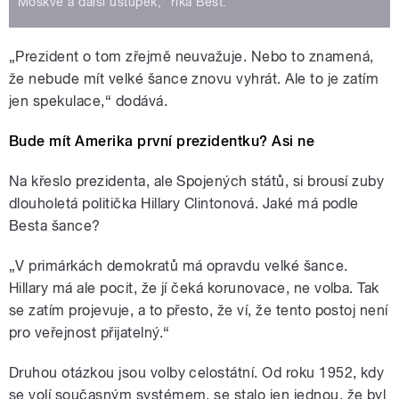
Moskvě a další ústupek,“ říká Best.
„Prezident o tom zřejmě neuvažuje. Nebo to znamená,
že nebude mít velké šance znovu vyhrát. Ale to je zatím
jen spekulace,“ dodává.
Bude mít Amerika první prezidentku? Asi ne
Na křeslo prezidenta, ale Spojených států, si brousí zuby
dlouholetá politička Hillary Clintonová. Jaké má podle
Besta šance?
„V primárkách demokratů má opravdu velké šance.
Hillary má ale pocit, že jí čeká korunovace, ne volba. Tak
se zatím projevuje, a to přesto, že ví, že tento postoj není
pro veřejnost přijatelný.“
Druhou otázkou jsou volby celostátní. Od roku 1952, kdy
se volí současným systémem, se stalo jen jednou, že byl