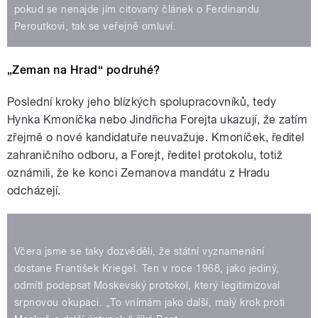
pokud se nenajde jím citovaný článek o Ferdinandu
Peroutkovi, tak se veřejně omluví.
„Zeman na Hrad“ podruhé?
Poslední kroky jeho blízkých spolupracovníků, tedy
Hynka Kmoníčka nebo Jindřicha Forejta ukazují, že zatím
zřejmě o nové kandidatuře neuvažuje. Kmoníček, ředitel
zahraničního odboru, a Forejt, ředitel protokolu, totiž
oznámili, že ke konci Zemanova mandátu z Hradu
odcházejí.
Včera jsme se taky dozvěděli, že státní vyznamenání
dostane František Kriegel. Ten v roce 1968, jako jediný,
odmítl podepsat Moskevský protokol, který legitimizoval
srpnovou okupaci. „To vnímám jako další, malý krok proti