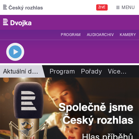
Přejít k hlavnímu obsahu
MENU
ŽIVĚ
PROGRAM
AUDIOARCHIV
KAMERY
Aktuální dění
Program
Pořady
Více
…