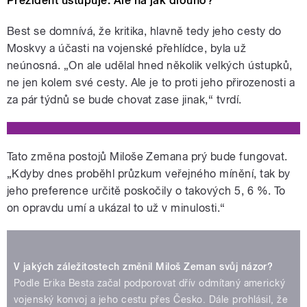
Prezident ustupuje. Ale na jak dlouho?
mají ústupky Miloše Zemana jen
získat kladné body od voličů;
diplomatická roztržka s
Best se domnívá, že kritika, hlavně tedy jeho cesty do
velvyslancem USA; kdo bude
Moskvy a účasti na vojenské přehlídce, byla už
příštím americkým prezidentem?
neúnosná. „On ale udělal hned několik velkých ústupků,
Moderuje Zita
ne jen kolem své cesty. Ale je to proti jeho přirozenosti a
za pár týdnů se bude chovat zase jinak,“ tvrdí.
pause
Tato změna postojů Miloše Zemana prý bude fungovat.
„Kdyby dnes proběhl průzkum veřejného mínění, tak by
jeho preference určitě poskočily o takových 5, 6 %. To
on opravdu umí a ukázal to už v minulosti.“
V jakých záležitostech změnil Miloš Zeman svůj názor?
Podle Erika Besta začal podporovat dřív odmítaný americký
vojenský konvoj a jeho cestu přes Česko. Dále prohlásil, že