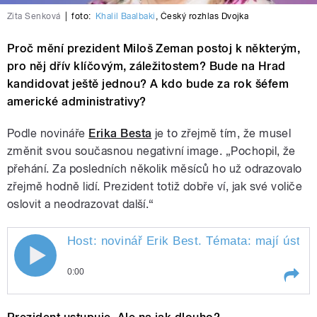
Zita Senková
|
foto:
Khalil Baalbaki
,
Český rozhlas Dvojka
Proč mění prezident Miloš Zeman postoj k některým,
pro něj dřív klíčovým, záležitostem? Bude na Hrad
kandidovat ještě jednou? A kdo bude za rok šéfem
americké administrativy?
Podle novináře
Erika Besta
je to zřejmě tím, že musel
změnit svou současnou negativní image. „Pochopil, že
přehání. Za posledních několik měsíců ho už odrazovalo
zřejmě hodně lidí. Prezident totiž dobře ví, jak své voliče
oslovit a neodrazovat další.“
Host: novinář Erik Best. Témata: mají ústu
0:00
Play /
Senková.
Host: novinář Erik Best. Témata: