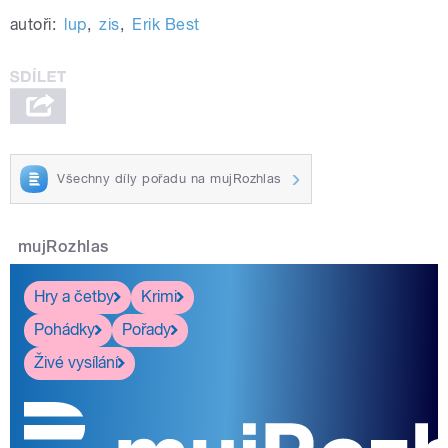
autoři:
lup
,
zis
,
Erik Best
Všechny díly pořadu na mujRozhlas
mujRozhlas
Hry a četby
Krimi
Pohádky
Pořady
Živé vysílání