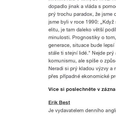
dopadlo jinak a vláda s pomo
prý trochu paradox, že jsme 
jsme byli v roce 1990: „Když
elitu, je tam daleko větší po
minulosti. Prognostiky o tom
generace, situace bude lepsí 
stále ti stejní lidé." Nejde p
komunismu, ale spíše o způso
Neradi si prý kladou výzvy a rá
přes případné ekonomické pr
Více si poslechněte v zázn
Erik Best
Je vydavatelem denního angli