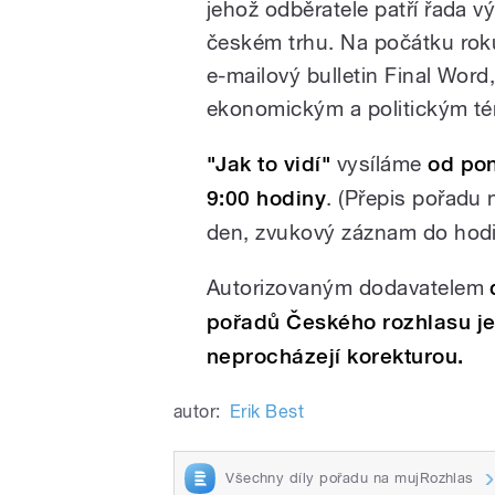
jehož odběratele patří řada 
českém trhu. Na počátku rok
e-mailový bulletin Final Word
ekonomickým a politickým té
"Jak to vidí"
vysíláme
od pon
9:00 hodiny
. (Přepis pořadu 
den, zvukový záznam do hodin
Autorizovaným dodavatelem
pořadů Českého rozhlasu j
neprocházejí korekturou.
autor:
Erik Best
Všechny díly pořadu na mujRozhlas