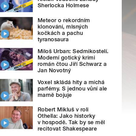
Sherlocka Holmese
Meteor o rekordním
klonování, mlsných
kočkách a pachu
tyranosaura
Miloš Urban: Sedmikostelí.
Moderní gotický krimi
román čtou Jiří Schwarz a
Jan Novotný
Voxel skládá hity a míchá
parfémy. S jednou vůní ale
marně bojuje
Robert Mikluš v roli
Othella: Jako historky
v hospodě. Tak by se měl
recitovat Shakespeare