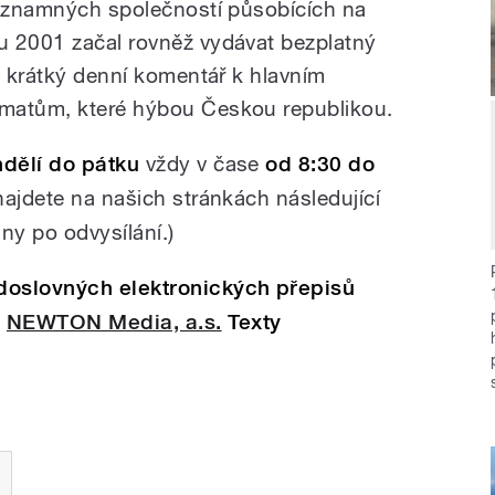
významných společností působících na
u 2001 začal rovněž vydávat bezplatný
, krátký denní komentář k hlavním
matům, které hýbou Českou republikou.
dělí do pátku
vždy v čase
od 8:30 do
najdete na našich stránkách následující
y po odvysílání.)
doslovných elektronických přepisů
e
NEWTON Media, a.s.
Texty