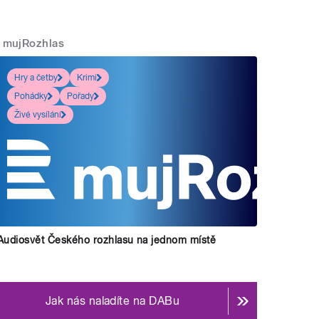
mujRozhlas
Hry a četby
Krimi
Pohádky
Pořady
Živé vysílání
Audiosvět Českého rozhlasu na jednom místě
Jak nás naladíte na DABu