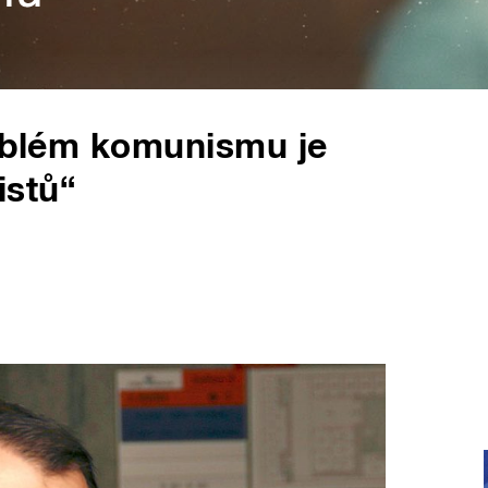
roblém komunismu je
istů“