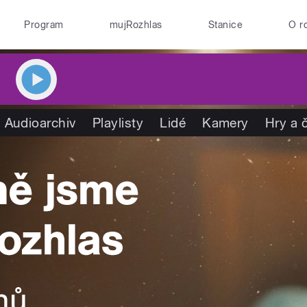
Program
mujRozhlas
Stanice
O r
Audioarchiv
Playlisty
Lidé
Kamery
Hry a 