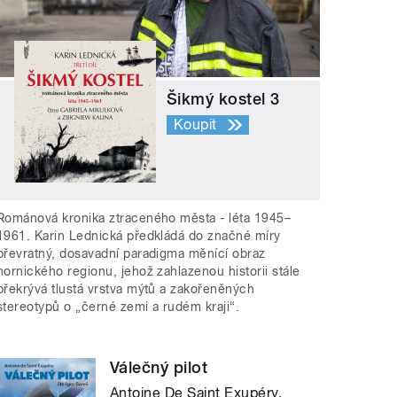
Šikmý kostel 3
Koupit
Románová kronika ztraceného města - léta 1945–
1961. Karin Lednická předkládá do značné míry
převratný, dosavadní paradigma měnící obraz
hornického regionu, jehož zahlazenou historii stále
překrývá tlustá vrstva mýtů a zakořeněných
stereotypů o „černé zemi a rudém kraji“.
Válečný pilot
Antoine De Saint Exupéry,