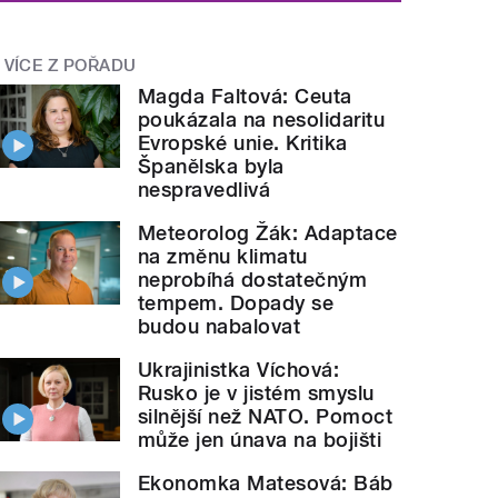
VÍCE Z POŘADU
Magda Faltová: Ceuta
poukázala na nesolidaritu
Evropské unie. Kritika
Španělska byla
nespravedlivá
Meteorolog Žák: Adaptace
na změnu klimatu
neprobíhá dostatečným
tempem. Dopady se
budou nabalovat
Ukrajinistka Víchová:
Rusko je v jistém smyslu
silnější než NATO. Pomoct
může jen únava na bojišti
Ekonomka Matesová: Báb