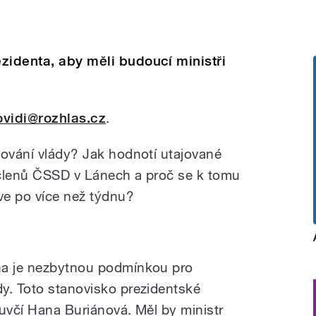
zidenta, aby měli budoucí ministři
ovidi@rozhlas.cz
.
vování vlády? Jak hodnotí utajované
 členů ČSSD v Lánech a proč se k tomu
rve po více než týdnu?
na je nezbytnou podmínkou pro
y. Toto stanovisko prezidentské
luvčí Hana Buriánová. Měl by ministr