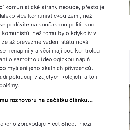
cí komunistické strany nebude, přesto je
daleko více komunistickou zemí, než
 se podíváte na současnou politickou
díl komunistů, než tomu bylo kdykoliv v
, že až převezme vedení státu nová
se nenaplnily a věci mají pod kontrolou
rý ani o samotnou ideologickou náplň
b myšlení jeho skalních přívrženců.
di pokračují v zajetých kolejích, a to i
oblémy.
amu rozhovoru na začátku článku…
ckého zpravodaje Fleet Sheet, mezi