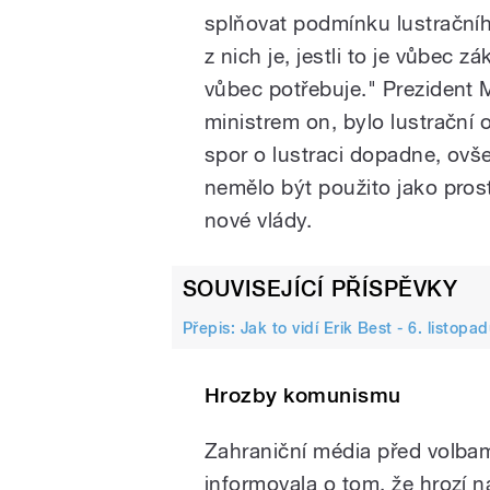
splňovat podmínku lustračníh
z nich je, jestli to je vůbec z
vůbec potřebuje." Prezident 
ministrem on, bylo lustrační 
spor o lustraci dopadne, ovše
nemělo být použito jako prost
nové vlády.
SOUVISEJÍCÍ PŘÍSPĚVKY
Přepis: Jak to vidí Erik Best - 6. listopa
Hrozby komunismu
Zahraniční média před volb
informovala o tom, že hrozí 