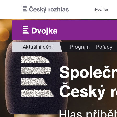
Přejít k hlavnímu obsahu
iRozhlas
Aktuální dění
Program
Pořady