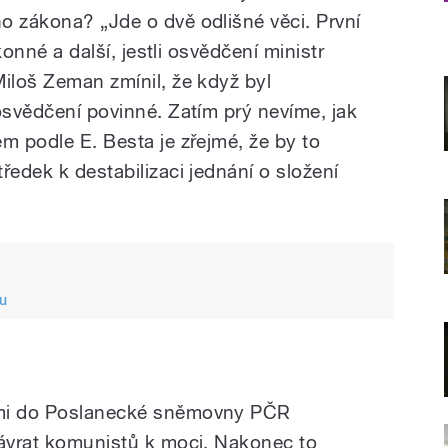
o zákona? „Jde o dvě odlišné věci. První
ákonné a další, jestli osvědčení ministr
Miloš Zeman zmínil, že když byl
osvědčení povinné. Zatím prý nevíme, jak
m podle E. Besta je zřejmé, že by to
ředek k destabilizaci jednání o složení
du
ami do Poslanecké sněmovny PČR
návrat komunistů k moci. Nakonec to