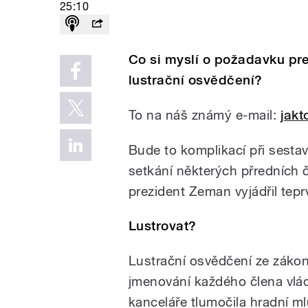
25:10
Co si myslí o požadavku pre
lustrační osvědčení?
To na náš známý e-mail:
jakt
Bude to komplikací při sesta
setkání některých přredních
prezident Zeman vyjádřil tep
Lustrovat?
Lustrační osvědčení ze záko
jmenování každého člena vlád
kanceláře tlumočila hradní m