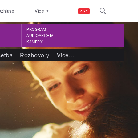
ozhlase
Více
ŽIVĚ
PROGRAM
AUDIOARCHIV
KAMERY
četba
Rozhovory
Více
…