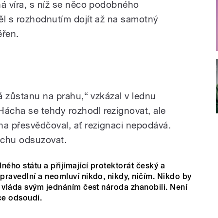
ná víra, s níž se něco podobného
ěl s rozhodnutím dojít až na samotný
ěřen.
Já zůstanu na prahu,“ vzkázal v lednu
ácha se tehdy rozhodl rezignovat, ale
na přesvědčoval, ať rezignaci nepodává.
áchu odsuzovat.
ného státu a přijímající protektorát český a
pravedlní a neomluví nikdo, nikdy, ničím. Nikdo by
o vláda svým jednáním čest národa zhanobili. Není
ce odsoudí.