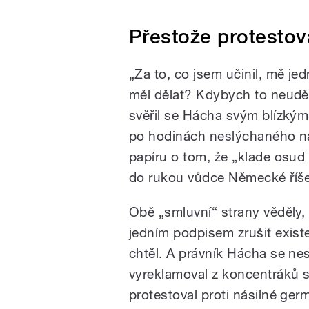
Přestože protestov
„Za to, co jsem učinil, mě j
měl dělat? Kdybych to neuděla
svěřil se Hácha svým blízký
po hodinách neslýchaného ná
papíru o tom, že „klade osu
do rukou vůdce Německé říše
Obě „smluvní“ strany věděly,
jedním podpisem zrušit existe
chtěl. A právník Hácha se ne
vyreklamoval z koncentráků st
protestoval proti násilné ger