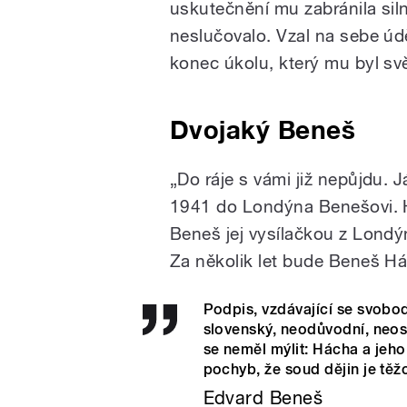
uskutečnění mu zabránila sil
neslučovalo. Vzal na sebe úd
konec úkolu, který mu byl sv
Dvojaký Beneš
„Do ráje s vámi již nepůjdu. 
1941 do Londýna Benešovi. H
Beneš jej vysílačkou z Londý
Za několik let bude Beneš H
Podpis, vzdávající se svobod
slovenský, neodůvodní, neos
se neměl mýlit: Hácha a jeh
pochyb, že soud dějin je těž
Edvard Beneš