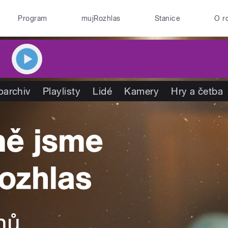
Program
mujRozhlas
Stanice
O r
oarchiv
Playlisty
Lidé
Kamery
Hry a četba