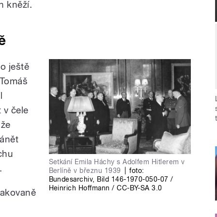
h kněží.
ě
o ještě
m Tomáš
l
 v čele
nže
ánět
chu
Setkání Emila Háchy s Adolfem Hitlerem v
.
Berlíně v březnu 1939
|
foto:
Bundesarchiv, Bild 146-1970-050-07 /
Heinrich Hoffmann / CC-BY-SA 3.0
pakovaně