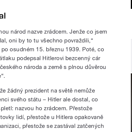
al
ednou národ nazve zrádcem. Jenže co jsem
l, oni by to tu všechno povraždili,“
m po osudném 15. březnu 1939. Poté, co
tlaku podepsal Hitlerovi bezcenný cár
d českého národa a země s plnou důvěrou
“.
 že žádný prezident na světě nemůže
nci svého státu – Hitler ale dostal, co
spletl: nazvou ho zrádcem. Přestože
ovky lidí, přestože u Hitlera opakovaně
manizaci, přestože se zastával zatčených