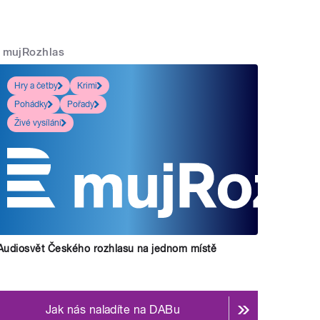
mujRozhlas
Hry a četby
Krimi
Pohádky
Pořady
Živé vysílání
Audiosvět Českého rozhlasu na jednom místě
Jak nás naladíte na DABu