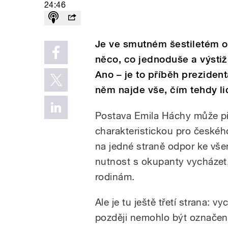
24:46
Je ve smutném šestiletém 
něco, co jednoduše a výstiž
Ano – je to příběh preziden
něm najde vše, čím tehdy lid
Postava Emila Háchy může př
charakteristickou pro českéh
na jedné straně odpor ke vš
nutnost s okupanty vycházet,
rodinám.
Ale je tu ještě třetí strana: v
později nemohlo být označen