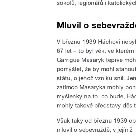
sokolů, legionářů i katolickýc
Mluvil o sebevražd
V březnu 1939 Háchovi nebyl
67 let – to byl věk, ve které
Garrigue Masaryk teprve moh
pomýšlet, že by mohl stanout
státu, o jehož vzniku snil. Je
zatímco Masaryka mohly poh
myšlenky na to, co bude, Há
mohly takové představy děsit
Však taky od března 1939 o
mluvil o sebevraždě, v jejímž