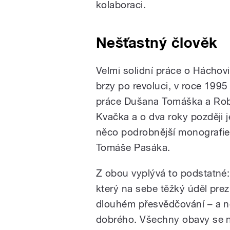
kolaboraci.
Nešťastný člověk
Velmi solidní práce o Háchovi
brzy po revoluci, v roce 1995
práce Dušana Tomáška a Rob
Kvačka a o dva roky později j
něco podrobnější monografie
Tomáše Pasáka.
Z obou vyplývá to podstatné:
který na sebe těžký úděl pre
dlouhém přesvědčování – a ne
dobrého. Všechny obavy se n