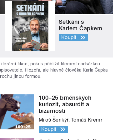
Setkání s
Karlem Čapkem
Koupit
Literární fikce, pokus přiblížit literární nadsázkou
spisovatele, filozofa, ale hlavně člověka Karla Čapka
trochu jinou formou.
100+25 brněnských
kuriozit, absurdit a
bizarností
Miloš Šenkýř, Tomáš Kremr
Koupit