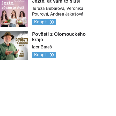
Jezte, ať vám to sluší
Tereza Bebarová, Veronika
Pourová, Andrea Jakešová
Koupit
Pověsti z Olomouckého
kraje
Igor Bareš
Koupit