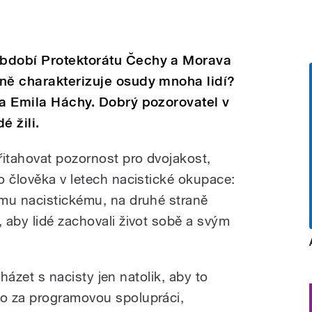
období Protektorátu Čechy a Morava
ně charakterizuje osudy mnoha lidí?
ta Emila Háchy. Dobrý pozorovatel v
é žili.
itahovat pozornost pro dvojakost,
o člověka v letech nacistické okupace:
emu nacistickému, na druhé straně
 aby lidé zachovali život sobě a svým
ycházet s nacisty jen natolik, aby to
o za programovou spolupráci,