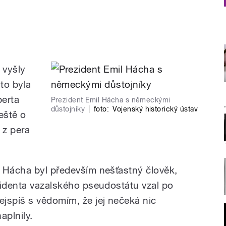
 vyšly
 to byla
erta
Prezident Emil Hácha s německými
důstojníky
|
foto:
Vojenský historický ústav
eště o
 z pera
 Hácha byl především nešťastný člověk,
zidenta vazalského pseudostátu vzal po
jspíš s vědomím, že jej nečeká nic
aplnily.