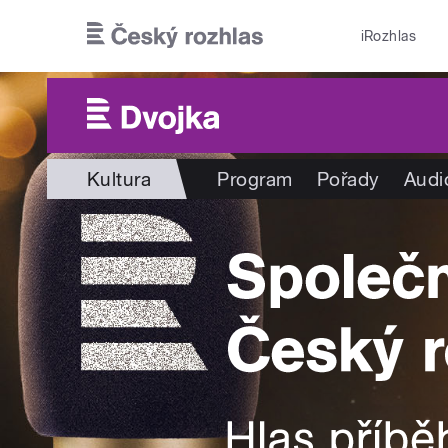
Přejít k hlavnímu obsahu
iRozhlas
Kultura
Program
Pořady
Audi