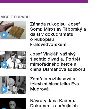
VÍCE Z POŘADU
Záhada rukopisu. Josef
Somr, Miroslav Táborský a
další v dokudramatu
o Rukopisu
královédvorském
Josef Vinklář: vášnivý
šlechtic divadla. Portrét
mimořádného herce a
člena Dismanova souboru
Zemřela rozhlasová a
televizní hlasatelka Eva
Mudrová
Návraty Jana Kačera.
Dokument o určujících