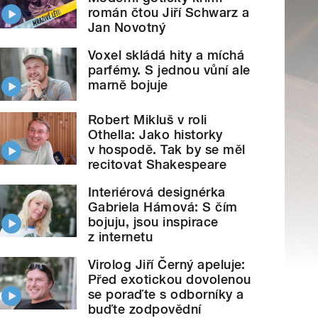
román čtou Jiří Schwarz a
Jan Novotný
Voxel skládá hity a míchá
parfémy. S jednou vůní ale
marně bojuje
Robert Mikluš v roli
Othella: Jako historky
v hospodě. Tak by se měl
recitovat Shakespeare
Interiérová designérka
Gabriela Hámová: S čím
bojuju, jsou inspirace
z internetu
Virolog Jiří Černý apeluje:
Před exotickou dovolenou
se poraďte s odborníky a
buďte zodpovědní