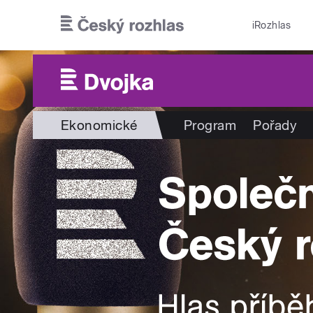
Přejít k hlavnímu obsahu
iRozhlas
Ekonomické
Program
Pořady