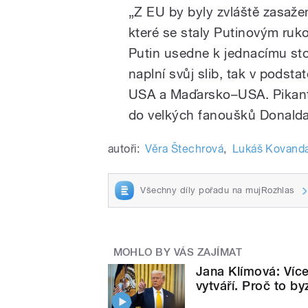
„Z EU by byly zvláště zasaž
které se staly Putinovým ruko
Putin usedne k jednacímu st
naplní svůj slib, tak v podst
USA a Maďarsko–USA. Pikantní
do velkých fanoušků Donald
autoři:
Věra Štechrová
,
Lukáš Kovand
Všechny díly pořadu na mujRozhlas
MOHLO BY VÁS ZAJÍMAT
Jana Klímová: Více
vytváří. Proč to b