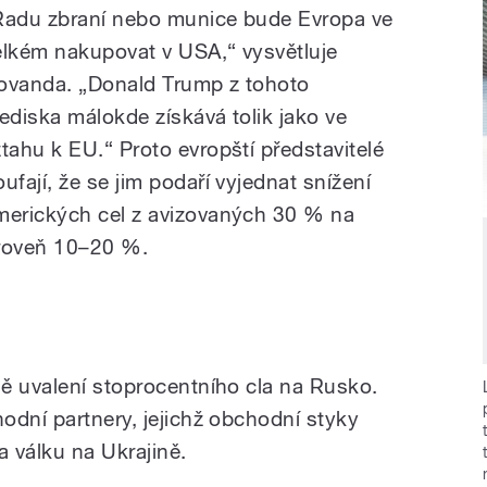
Řadu zbraní nebo munice bude Evropa ve
elkém nakupovat v USA,“ vysvětluje
ovanda. „Donald Trump z tohoto
lediska málokde získává tolik jako ve
ztahu k EU.“ Proto evropští představitelé
oufají, že se jim podaří vyjednat snížení
merických cel z avizovaných 30 % na
roveň 10–20 %.
ě uvalení stoprocentního cla na Rusko.
odní partnery, jejichž obchodní styky
 a válku na Ukrajině.