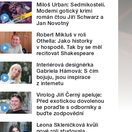
Miloš Urban: Sedmikostelí.
Moderní gotický krimi
román čtou Jiří Schwarz a
Jan Novotný
Robert Mikluš v roli
Othella: Jako historky
v hospodě. Tak by se měl
recitovat Shakespeare
Interiérová designérka
Gabriela Hámová: S čím
bojuju, jsou inspirace
z internetu
Virolog Jiří Černý apeluje:
Před exotickou dovolenou
se poraďte s odborníky a
buďte zodpovědní
Leona Skleničková kvůli
nové roli studovala