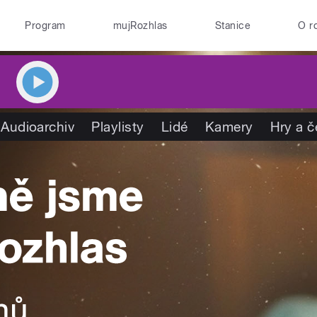
Program
mujRozhlas
Stanice
O r
Audioarchiv
Playlisty
Lidé
Kamery
Hry a č