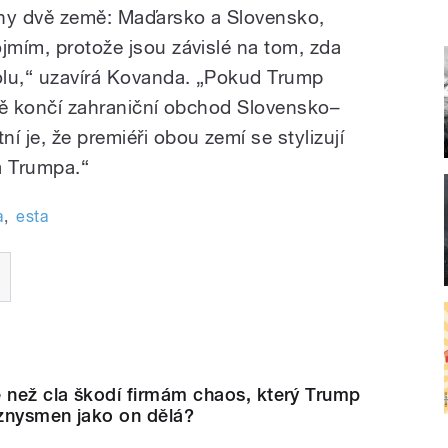
eny dvě země: Maďarsko a Slovensko,
jmím, protože jsou závislé na tom, zda
olu,“ uzavírá Kovanda. „Pokud Trump
atě končí zahraniční obchod Slovensko–
 je, že premiéři obou zemí se stylizují
a Trumpa.“
a
,
esta
 než cla škodí firmám chaos, který Trump
yznysmen jako on dělá?