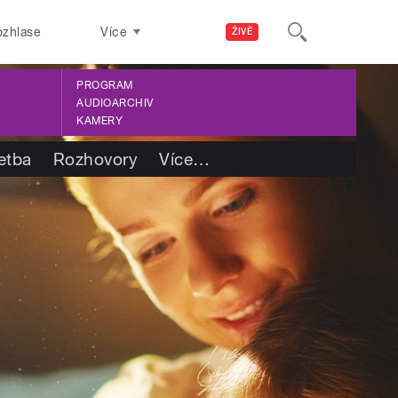
ozhlase
Více
ŽIVĚ
PROGRAM
AUDIOARCHIV
KAMERY
etba
Rozhovory
Více
…