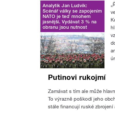
„
Analytik Jan Ludvík:
Scénář války se zapojením
v
NATO je teď mnohem
K
jasnější. Vydávat 3 % na
obranu jsou nutnost
h
v
d
a
ú
Putinovi rukojmí
Zamávat s tím ale může hlavn
To výrazně poškodí jeho obch
stále financují ruské zbrojení