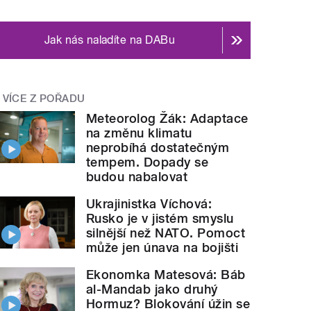
Jak nás naladíte na DABu
VÍCE Z POŘADU
Meteorolog Žák: Adaptace
na změnu klimatu
neprobíhá dostatečným
tempem. Dopady se
budou nabalovat
Ukrajinistka Víchová:
Rusko je v jistém smyslu
silnější než NATO. Pomoct
může jen únava na bojišti
Ekonomka Matesová: Báb
al-Mandab jako druhý
Hormuz? Blokování úžin se