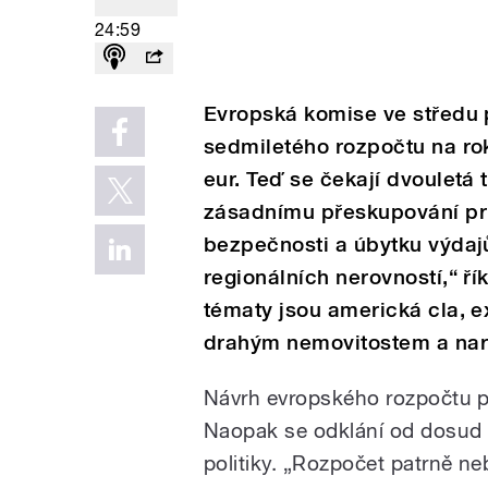
24:59
Evropská komise ve středu 
sedmiletého rozpočtu na ro
eur. Teď se čekají dvouletá
zásadnímu přeskupování pri
bezpečnosti a úbytku výdaj
regionálních nerovností,“ 
tématy jsou americká cla, 
drahým nemovitostem a narů
Návrh evropského rozpočtu po
Naopak se odklání od dosud 
politiky. „Rozpočet patrně n