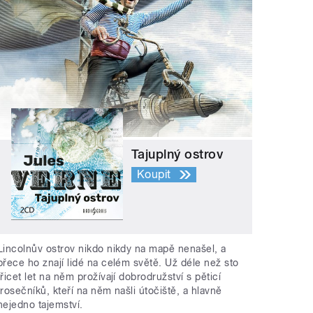
Tajuplný ostrov
Koupit
Lincolnův ostrov nikdo nikdy na mapě nenašel, a
přece ho znají lidé na celém světě. Už déle než sto
třicet let na něm prožívají dobrodružství s pěticí
trosečníků, kteří na něm našli útočiště, a hlavně
nejedno tajemství.