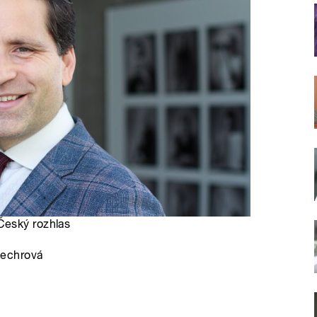
 Český rozhlas
techrová