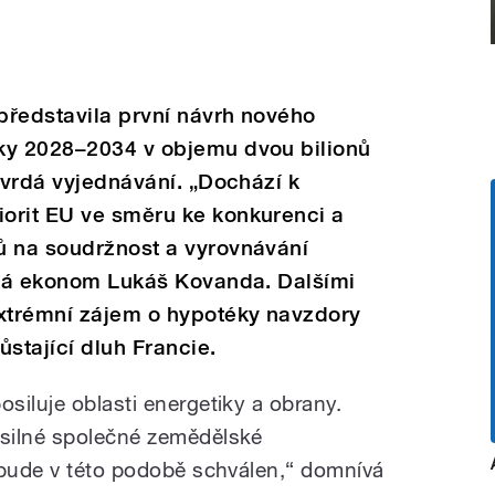
představila první návrh nového
ky 2028–2034 v objemu dvou bilionů
 tvrdá vyjednávání. „Dochází k
orit EU ve směru ke konkurenci a
ů na soudržnost a vyrovnávání
říká ekonom Lukáš Kovanda. Dalšími
extrémní zájem o hypotéky navzdory
stající dluh Francie.
siluje oblasti energetiky a obrany.
silné společné zemědělské
ebude v této podobě schválen,
“ domnívá