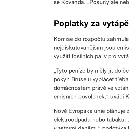
se Kovanda. „Posuny ale neb
Poplatky za vytápě
Komise do rozpočtu zahrnula
nejdiskutovanějším jsou emis
využití fosilních paliv pro v
„Tyto peníze by měly jít do č
pokyn Bruselu vyplácet třeba
domácnostem právě ve vztahu
emisních povolenek,“ uvádí 
Nově Evropská unie plánuje za
elektroodpadu nebo tabáku. 
vlastními daněmi,“ podotýká 