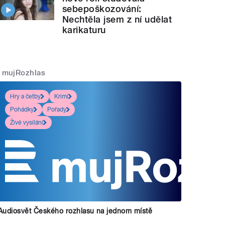
sebepoškozování:
Nechtěla jsem z ní udělat
karikaturu
mujRozhlas
Hry a četby
Krimi
Pohádky
Pořady
Živé vysílání
Audiosvět Českého rozhlasu na jednom místě