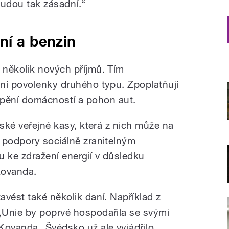
udou tak zásadní.“
ní a benzin
 několik nových příjmů. Tím
ní povolenky druhého typu. Zpoplatňují
ytápění domácností a pohon aut.
eské veřejné kasy, která z nich může na
 podpory sociálně zranitelným
 ke zdražení energií v důsledku
Kovanda.
vést také několik daní. Například z
„Unie by poprvé hospodařila se svými
Kovanda „Švédsko už ale vyjádřilo