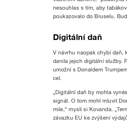
nesouhlas s tím, aby tabákov
poukazovalo do Bruselu. Budo
Digitální daň
V návrhu naopak chybí daň, kt
danila jejich digitální služby
umožní s Donaldem Trumpem v
cel.
„Digitální daň by mohla vynés
signál. O tom mohl mluvit Do
mile,“ myslí si Kovanda. „Ter
závazku EU ke
zvýšení výdaj