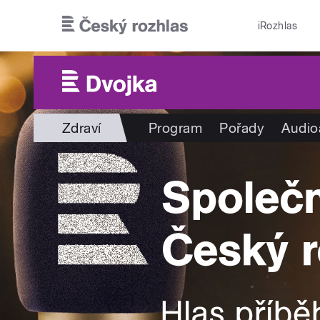
Přejít k hlavnímu obsahu
iRozhlas
Zdraví
Program
Pořady
Audio