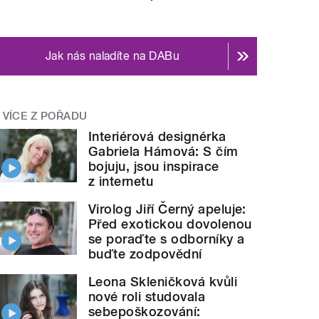
Jak nás naladíte na DABu
VÍCE Z POŘADU
Interiérová designérka
Gabriela Hámová: S čím
bojuju, jsou inspirace
z internetu
Virolog Jiří Černý apeluje:
Před exotickou dovolenou
se poraďte s odborníky a
buďte zodpovědní
Leona Skleničková kvůli
nové roli studovala
sebepoškozování: