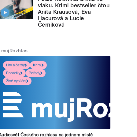
vlaku. Krimi bestseller čtou
Anita Krausová, Eva
Hacurová a Lucie
Černíková
mujRozhlas
Hry a četby
Krimi
Pohádky
Pořady
Živé vysílání
Audiosvět Českého rozhlasu na jednom místě