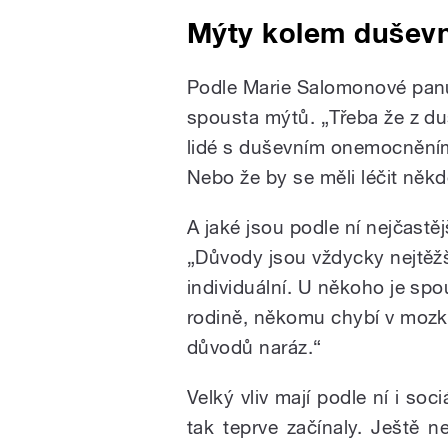
Mýty kolem duševn
Podle Marie Salomonové panu
spousta mýtů. „Třeba že z du
lidé s duševním onemocněním 
Nebo že by se měli léčit něk
A jaké jsou podle ní nejčast
„Důvody jsou vždycky nejtěžš
individuální. U někoho je spo
rodině, někomu chybí v mozku 
důvodů naráz.“
Velký vliv mají podle ní i soc
tak teprve začínaly. Ještě n