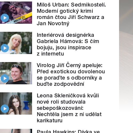
Miloš Urban: Sedmikostelí.
Moderní gotický krimi
román čtou Jiří Schwarz a
Jan Novotný
Interiérová designérka
Gabriela Hámová: S čím
bojuju, jsou inspirace
z internetu
Virolog Jiří Černý apeluje:
Před exotickou dovolenou
se poraďte s odborníky a
buďte zodpovědní
Leona Skleničková kvůli
nové roli studovala
sebepoškozování:
Nechtěla jsem z ní udělat
karikaturu
Paula Hawkins: Dívka ve