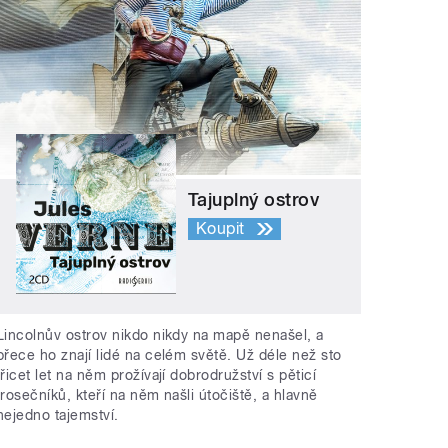
Tajuplný ostrov
Koupit
Lincolnův ostrov nikdo nikdy na mapě nenašel, a
přece ho znají lidé na celém světě. Už déle než sto
třicet let na něm prožívají dobrodružství s pěticí
trosečníků, kteří na něm našli útočiště, a hlavně
nejedno tajemství.