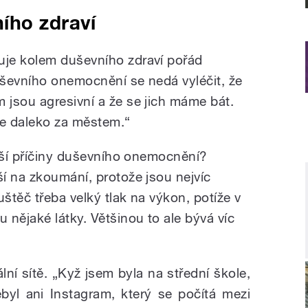
ího zdraví
je kolem duševního zdraví pořád
ševního onemocnění se nedá vyléčit, že
jsou agresivní a že se jich máme bát.
de daleko za městem.“
ější příčiny duševního onemocnění?
í na zkoumání, protože jsou nejvíc
uštěč třeba velký tlak na výkon, potíže v
nějaké látky. Většinou to ale bývá víc
iální sítě. „Kyž jsem byla na střední škole,
ebyl ani Instagram, který se počítá mezi