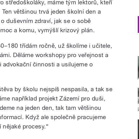
o středoškoláky, máme tým lektorů, kteří
 Ten většinou trvá jeden školní den a
y o duševním zdraví, jak se o sobě
 pomoc a komu, vymýšlí krizový plán.
180 třídám ročně, už školíme i učitele,
námi. Děláme workshopy pro veřejnost a
i advokační činnosti a usilujeme o
těva by školu nejspíš nespasila, a tak se
áme například projekt Zázemí pro duši,
jedeme na jeden den, tak tam většinou
informací. Když ale společně pracujeme
í nějaké procesy.“