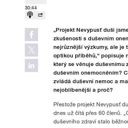
30:44
„Projekt Nevypusť duši jsme
zkušenosti s duševním one
nejrůznější výzkumy, ale je
optikou příběhů,“ popisuje 
který se věnuje duševnímu z
duševním onemocněním? Co 
zvládá duševní nemoc a mate
nejoblíbenější a proč?
Přestože projekt Nevypusť du
dnes už čítá přes 60 členů. „
duševního zdraví stalo běžno