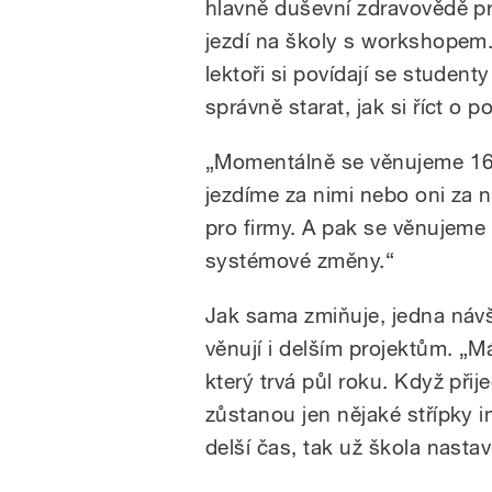
hlavně duševní zdravovědě pr
jezdí na školy s workshopem.
lektoři si povídají se student
správně starat, jak si říct o
„Momentálně se věnujeme 160–
jezdíme za nimi nebo oni za 
pro firmy. A pak se věnujeme 
systémové změny.“
Jak sama zmiňuje, jedna návš
věnují i delším projektům. „M
který trvá půl roku. Když při
zůstanou jen nějaké střípky 
delší čas, tak už škola nastav