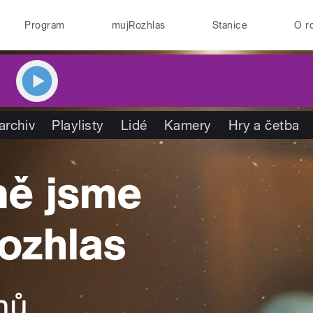
Program
mujRozhlas
Stanice
O r
archiv
Playlisty
Lidé
Kamery
Hry a četba