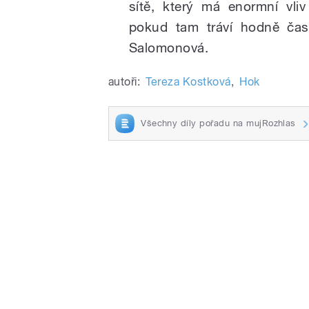
sítě, který má enormní vliv
pokud tam tráví hodně času
Salomonová.
autoři:
Tereza Kostková
,
Hok
Všechny díly pořadu na mujRozhlas