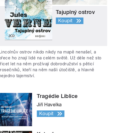
Tajuplný ostrov
Koupit
Lincolnův ostrov nikdo nikdy na mapě nenašel, a
přece ho znají lidé na celém světě. Už déle než sto
třicet let na něm prožívají dobrodružství s pěticí
trosečníků, kteří na něm našli útočiště, a hlavně
nejedno tajemství.
Tragédie Liblice
Jiří Havelka
Koupit