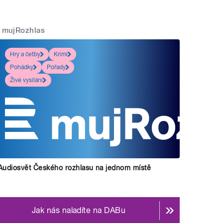
mujRozhlas
Hry a četby
Krimi
Pohádky
Pořady
Živé vysílání
Audiosvět Českého rozhlasu na jednom místě
Jak nás naladíte na DABu