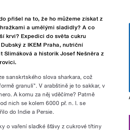
do přišel na to, že ho můžeme získat z
áhražkami a umělými sladidly? A co
ší krvi? Expedici do světa cukru
Dubský z IKEM Praha, nutriční
t Slimáková a historik Josef Nešněra z
ovici.
ze sanskrtského slova sharkara, což
ormě granulí". V arabštině je to sakkar, v
cchero. A komu za něj vděčíme? Patrně
d nich se kolem 6000 př. n. l. se
řilo do Indie a Persie.
ky o vaření sladké šťávy z cukrové třtiny