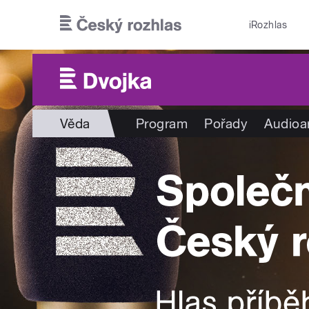
Přejít k hlavnímu obsahu
iRozhlas
Věda
Program
Pořady
Audioa