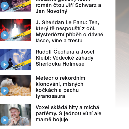
román čtou Jiří Schwarz a
Jan Novotný
J. Sheridan Le Fanu: Ten,
který tě nespouští z očí.
Mysteriózní příběh o dávné
lásce, vině a trestu
Rudolf Čechura a Josef
Kleibl: Vědecké záhady
Sherlocka Holmese
Meteor o rekordním
klonování, mlsných
kočkách a pachu
tyranosaura
Voxel skládá hity a míchá
parfémy. S jednou vůní ale
marně bojuje