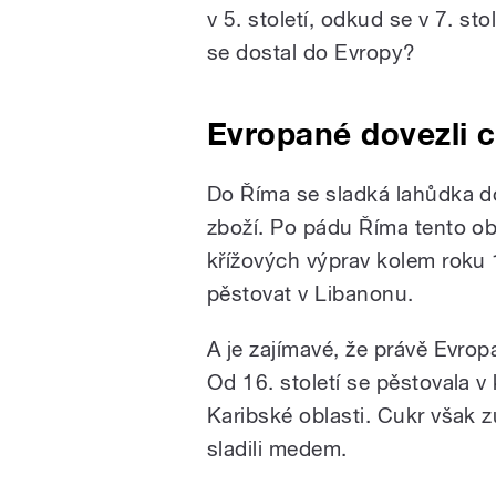
v 5. století, odkud se v 7. sto
se dostal do Evropy?
Evropané dovezli c
Do Říma se sladká lahůdka do
zboží. Po pádu Říma tento obc
křížových výprav kolem roku 
pěstovat v Libanonu.
A je zajímavé, že právě Evrop
Od 16. století se pěstovala v
Karibské oblasti. Cukr však z
sladili medem.