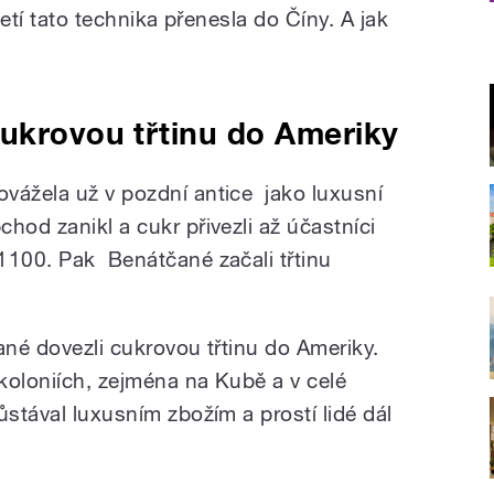
letí tato technika přenesla do Číny. A jak
ukrovou třtinu do Ameriky
vážela už v pozdní antice jako luxusní
hod zanikl a cukr přivezli až účastníci
1100. Pak Benátčané začali třtinu
ané dovezli cukrovou třtinu do Ameriky.
 koloniích, zejména na Kubě a v celé
ůstával luxusním zbožím a prostí lidé dál