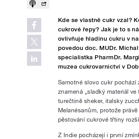
Kde se vlastně cukr vzal? K
cukrové řepy? Jak je to s n
ovlivňuje hladinu cukru v na
povedou doc. MUDr. Michal 
specialistka PharmDr. Margi
muzea cukrovarnictví v Dobr
Samotné slovo cukr pochází 
znamená „sladký materiál ve f
turečtině sheker, italsky zu
Melanésanům, protože právě o
pěstování cukrové třtiny rozší
Z Indie pocházejí i první zmín