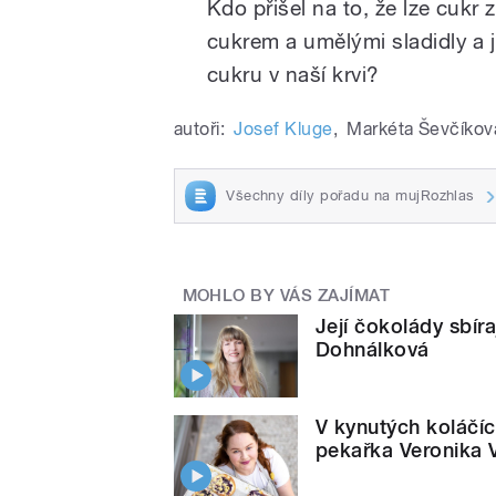
Kdo přišel na to, že lze cukr 
cukrem a umělými sladidly a 
cukru v naší krvi?
autoři:
Josef Kluge
,
Markéta Ševčíkov
Všechny díly pořadu na mujRozhlas
MOHLO BY VÁS ZAJÍMAT
Její čokolády sbíra
Dohnálková
V kynutých koláčíc
pekařka Veronika 