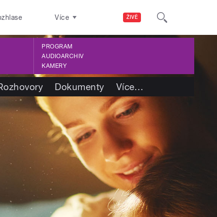
ozhlase
Více
ŽIVĚ
PROGRAM
AUDIOARCHIV
KAMERY
Rozhovory
Dokumenty
Více
…