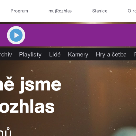
Program
mujRozhlas
Stanice
O r
rchiv
Playlisty
Lidé
Kamery
Hry a četba