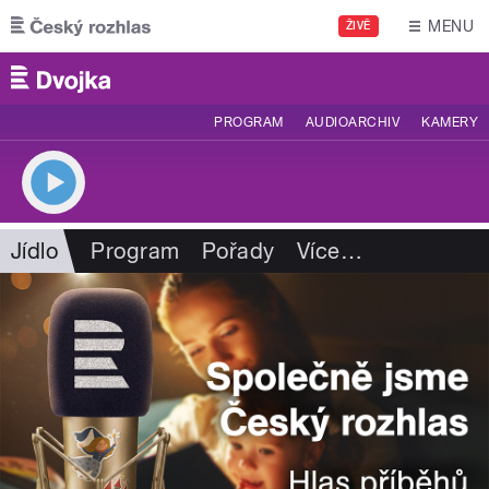
Přejít k hlavnímu obsahu
MENU
ŽIVĚ
PROGRAM
AUDIOARCHIV
KAMERY
Jídlo
Program
Pořady
Více
…