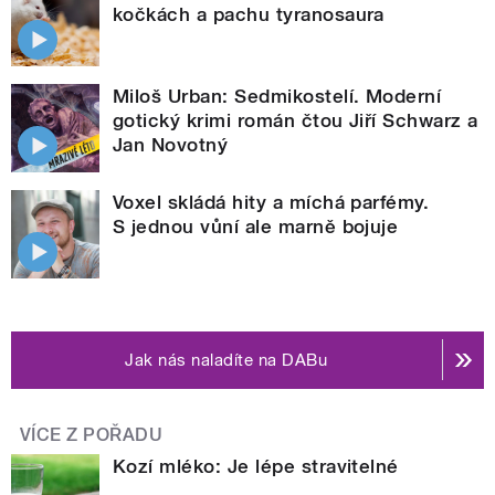
kočkách a pachu tyranosaura
Miloš Urban: Sedmikostelí. Moderní
gotický krimi román čtou Jiří Schwarz a
Jan Novotný
Voxel skládá hity a míchá parfémy.
S jednou vůní ale marně bojuje
Jak nás naladíte na DABu
VÍCE Z POŘADU
Kozí mléko: Je lépe stravitelné