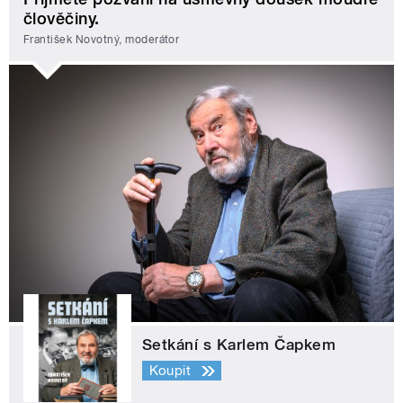
člověčiny.
František Novotný, moderátor
Setkání s Karlem Čapkem
Koupit