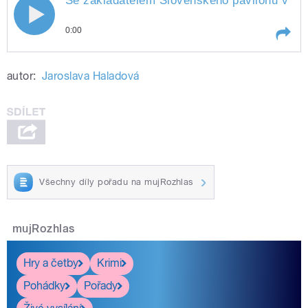
Se zakladatelem Slovenského pavilonu v Žen
0:00
Play /
Haladová.
Se zakladatelem Slovenského
autor:
Jaroslava Haladová
pavilonu v Ženevě Tiborem
Strählem a těmi, kdo u něj
uprostřed multikulturní švýcarské
metropole hledají pomoc i
kousek domova, natáčela
Jaroslava
Všechny díly pořadu na mujRozhlas
pause
mujRozhlas
Hry a četby
Krimi
Pohádky
Pořady