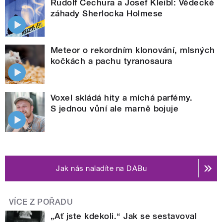
Rudolf Čechura a Josef Kleibl: Vědecké
záhady Sherlocka Holmese
Meteor o rekordním klonování, mlsných
kočkách a pachu tyranosaura
Voxel skládá hity a míchá parfémy.
S jednou vůní ale marně bojuje
Jak nás naladíte na DABu
VÍCE Z POŘADU
„Ať jste kdekoli.“ Jak se sestavoval