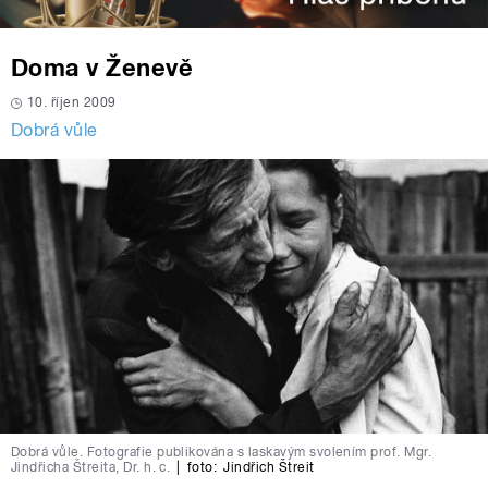
Doma v Ženevě
10. říjen 2009
Dobrá vůle
Dobrá vůle. Fotografie publikována s laskavým svolením prof. Mgr.
Jindřicha Štreita, Dr. h. c.
|
foto:
Jindřich Štreit