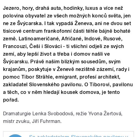
Jezero, hory, drahá auta, hodinky, luxus a více než
polovina obyvatel ze všech možných konců světa, jen
ne ze Švýcarska. I tak vypadá Ženeva, ani ne dvou set
tisícové centrum frankofonní části téhle bájně bohaté
země. Latinoameričané, Afričané, Indové, Rusové,
Francouzi, Češi i Slováci - ti všichni odjeli ze svých
zemí, aby lepší život a třeba i domov našli ve
Švýcarsku. Právě našim blízkým sousedům, svým
krajanům, poskytuje v Ženevě nezištně zázemí, rady i
pomoc Tibor Strähle, emigrant, profesí architekt,
zakladatel Slovenského pavilonu. O Tiborovi, pavilonu
a těch, co v něm hledají kousek domova, je tento
pořad.
Dramaturgie Lenka Svobodová, režie Yvona Žertová,
mistr zvuku, Jiří Fuhrman.