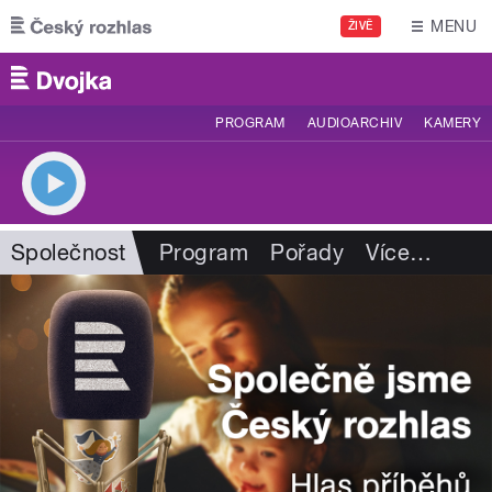
Přejít k hlavnímu obsahu
MENU
ŽIVĚ
PROGRAM
AUDIOARCHIV
KAMERY
Společnost
Program
Pořady
Více
…