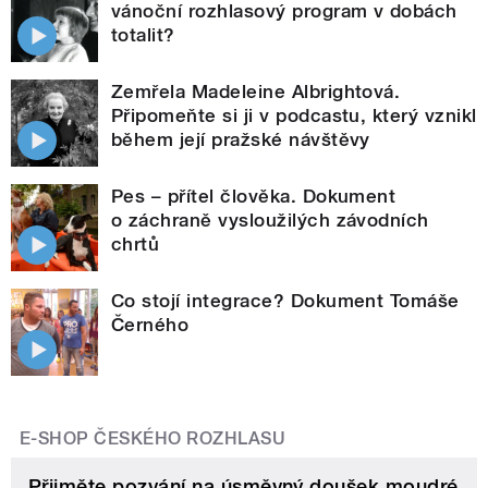
vánoční rozhlasový program v dobách
totalit?
Zemřela Madeleine Albrightová.
Připomeňte si ji v podcastu, který vznikl
během její pražské návštěvy
Pes – přítel člověka. Dokument
o záchraně vysloužilých závodních
chrtů
Co stojí integrace? Dokument Tomáše
Černého
E-SHOP ČESKÉHO ROZHLASU
Přijměte pozvání na úsměvný doušek moudré