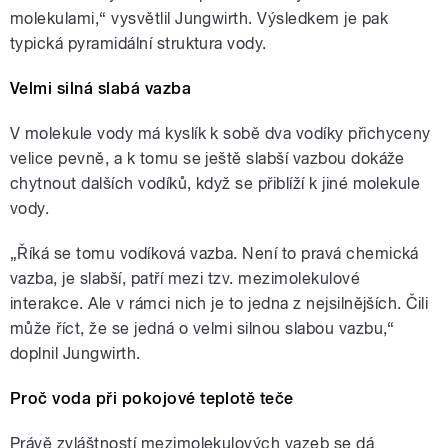
molekulami,“ vysvětlil Jungwirth. Výsledkem je pak
typická pyramidální struktura vody.
Velmi silná slabá vazba
V molekule vody má kyslík k sobě dva vodíky přichyceny
velice pevně, a k tomu se ještě slabší vazbou dokáže
chytnout dalších vodíků, když se přiblíží k jiné molekule
vody.
„Říká se tomu vodíková vazba. Není to pravá chemická
vazba, je slabší, patří mezi tzv. mezimolekulové
interakce. Ale v rámci nich je to jedna z nejsilnějších. Čili
může říct, že se jedná o velmi silnou slabou vazbu,“
doplnil Jungwirth.
Proč voda při pokojové teplotě teče
Právě zvláštností mezimolekulových vazeb se dá