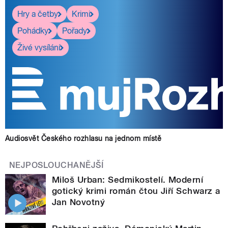
Hry a četby
Krimi
Pohádky
Pořady
Živé vysílání
Audiosvět Českého rozhlasu na jednom místě
NEJPOSLOUCHANĚJŠÍ
Miloš Urban: Sedmikostelí. Moderní
gotický krimi román čtou Jiří Schwarz a
Jan Novotný