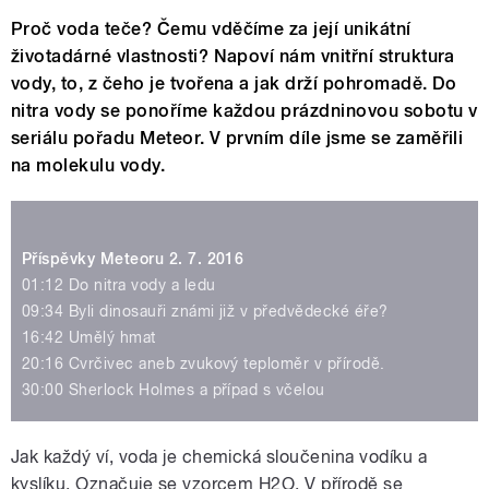
Proč voda teče? Čemu vděčíme za její unikátní
životadárné vlastnosti? Napoví nám vnitřní struktura
vody, to, z čeho je tvořena a jak drží pohromadě. Do
nitra vody se ponoříme každou prázdninovou sobotu v
seriálu pořadu Meteor. V prvním díle jsme se zaměřili
na molekulu vody.
Příspěvky Meteoru 2. 7. 2016
01:12 Do nitra vody a ledu
09:34 Byli dinosauři známi již v předvědecké éře?
16:42 Umělý hmat
20:16 Cvrčivec aneb zvukový teploměr v přírodě.
30:00 Sherlock Holmes a případ s včelou
Jak každý ví, voda je chemická sloučenina vodíku a
kyslíku. Označuje se vzorcem H2O. V přírodě se