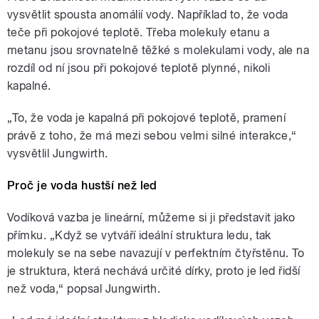
vysvětlit spousta anomálií vody. Například to, že voda
teče při pokojové teplotě. Třeba molekuly etanu a
metanu jsou srovnatelně těžké s molekulami vody, ale na
rozdíl od ní jsou při pokojové teplotě plynné, nikoli
kapalné.
„To, že voda je kapalná při pokojové teplotě, pramení
právě z toho, že má mezi sebou velmi silné interakce,“
vysvětlil Jungwirth.
Proč je voda hustší než led
Vodíková vazba je lineární, můžeme si ji představit jako
přímku. „Když se vytváří ideální struktura ledu, tak
molekuly se na sebe navazují v perfektním čtyřstěnu. To
je struktura, která nechává určité dírky, proto je led řidší
než voda,“ popsal Jungwirth.