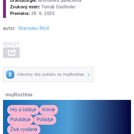
Dramaturgie:
Bronislava Janečková
Zvukový mistr:
Tomáš Gsölhofer
Premiéra:
29. 6. 2020
autor:
Stanislav Motl
Všechny díly pořadu na mujRozhlas
mujRozhlas
Hry a četby
Krimi
Pohádky
Pořady
Živé vysílání