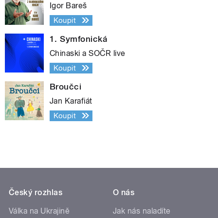
Igor Bareš
Koupit
1. Symfonická
Chinaski a SOČR live
Koupit
Broučci
Jan Karafiát
Koupit
Český rozhlas
O nás
Válka na Ukrajině
Jak nás naladíte