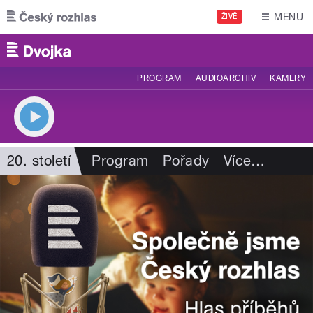
Přejít k hlavnímu obsahu
MENU
ŽIVĚ
PROGRAM
AUDIOARCHIV
KAMERY
20. století
Program
Pořady
Více
…