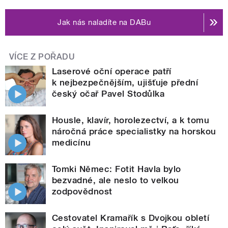
Jak nás naladíte na DABu
VÍCE Z POŘADU
Laserové oční operace patří
k nejbezpečnějším, ujišťuje přední
český očař Pavel Stodůlka
Housle, klavír, horolezectví, a k tomu
náročná práce specialistky na horskou
medicínu
Tomki Němec: Fotit Havla bylo
bezvadné, ale neslo to velkou
zodpovědnost
Cestovatel Kramařík s Dvojkou obletí