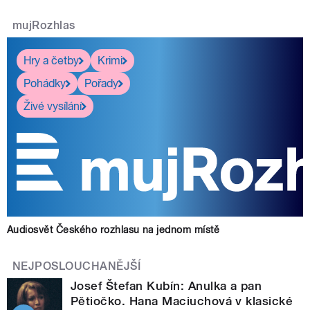
mujRozhlas
Hry a četby
Krimi
Pohádky
Pořady
Živé vysílání
Audiosvět Českého rozhlasu na jednom místě
NEJPOSLOUCHANĚJŠÍ
Josef Štefan Kubín: Anulka a pan
Pětiočko. Hana Maciuchová v klasické