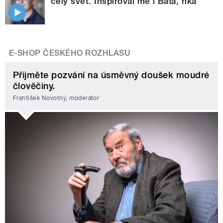
celý svět. Inspiroval mě i Baťa, říká
E-SHOP ČESKÉHO ROZHLASU
Přijměte pozvání na úsměvný doušek moudré
člověčiny.
František Novotný, moderátor