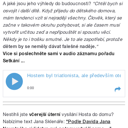
A jaké jsou jeho výhledy do budoucnosti?
“Chtěl bych si
osvojit i další dítě. Když přijedu do dětského domova,
mám tendenci vzít si nejraději všechny. Člověk, který se
začne v takovém okruhu pohybovat, si ale časem musí
vytvořit určitou zeď a nepřipouštět si spoustu věcí.
Někdy je to i trošku smutné. Je to ale zapotřebí, protože
dětem by se neměly dávat falešné naděje.
“
Více si poslechněte sami v audio záznamu pořadu
Setkání ...
Hostem byl triatlonista, ale především otec
0:00
Play /
Hostem byl triatlonista, ale především otec
dvou osvojených chlapců Tomáš Slavata.
Hovořili jsme o jeho rodičovské funkci a o
Nestihli jste
včerejší úterní
vysílání Hosta do domu?
tom, jak ji kombinuje s vrcholovým sportem.
Nabízíme text Jana Sklenáře:
"Podle Davida Jana
Došlo i na spolupráci s dětskými domovy,