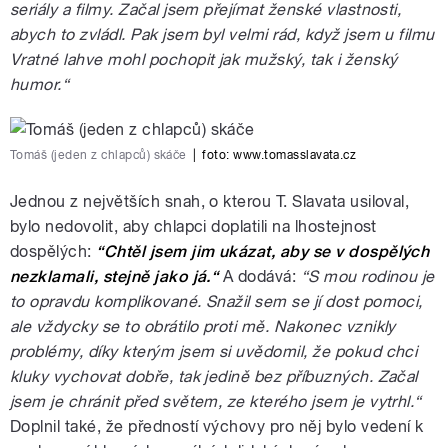
seriály a filmy. Začal jsem přejímat ženské vlastnosti,
abych to zvládl. Pak jsem byl velmi rád, když jsem u filmu
Vratné lahve mohl pochopit jak mužský, tak i ženský
humor.“
Tomáš (jeden z chlapců) skáče
|
foto:
www.tomasslavata.cz
Jednou z největších snah, o kterou T. Slavata usiloval,
bylo nedovolit, aby chlapci doplatili na lhostejnost
dospělých:
“Chtěl jsem jim ukázat, aby se v dospělých
nezklamali, stejně jako já.“
A dodává:
“S mou rodinou je
to opravdu komplikované. Snažil sem se jí dost pomoci,
ale vždycky se to obrátilo proti mě. Nakonec vznikly
problémy, díky kterým jsem si uvědomil, že pokud chci
kluky vychovat dobře, tak jedině bez příbuzných. Začal
jsem je chránit před světem, ze kterého jsem je vytrhl.“
Doplnil také, že předností výchovy pro něj bylo vedení k