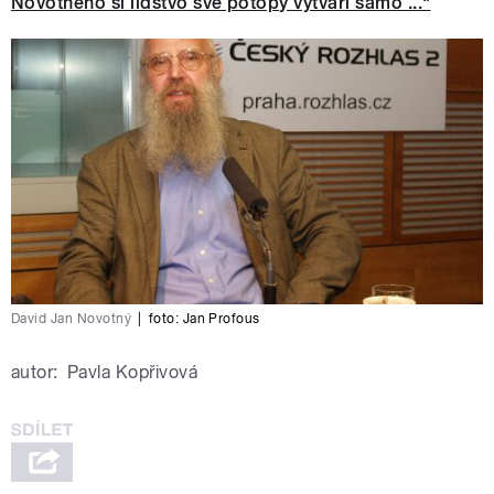
Novotného si lidstvo své potopy vytváří samo ..."
kde se prý cítí velice dobře.
pause
David Jan Novotný
|
foto:
Jan Profous
autor:
Pavla Kopřivová