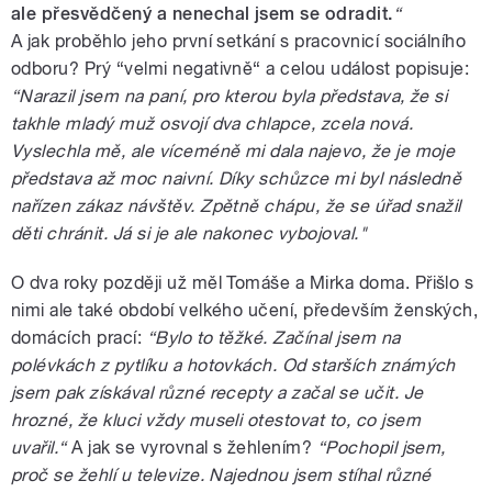
ale přesvědčený a nenechal jsem se odradit.
“
A jak proběhlo jeho první setkání s pracovnicí sociálního
odboru? Prý “velmi negativně“ a celou událost popisuje:
“Narazil jsem na paní, pro kterou byla představa, že si
takhle mladý muž osvojí dva chlapce, zcela nová.
Vyslechla mě, ale víceméně mi dala najevo, že je moje
představa až moc naivní. Díky schůzce mi byl následně
nařízen zákaz návštěv. Zpětně chápu, že se úřad snažil
děti chránit. Já si je ale nakonec vybojoval."
O dva roky později už měl Tomáše a Mirka doma. Přišlo s
nimi ale také období velkého učení, především ženských,
domácích prací:
“Bylo to těžké. Začínal jsem na
polévkách z pytlíku a hotovkách. Od starších známých
jsem pak získával různé recepty a začal se učit. Je
hrozné, že kluci vždy museli otestovat to, co jsem
uvařil.“
A jak se vyrovnal s žehlením?
“Pochopil jsem,
proč se žehlí u televize. Najednou jsem stíhal různé