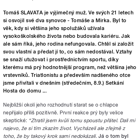
Tomáš SLAVATA je výjimečný muž. Ve svých 21 letech
si osvojil své dva synovce - Tomáše a Mirka. Byl to
věk, kdy si většina jeho spolužáků užívala
vysokoškolského života nebo budovala kariéru. Jak
ale sám říká, jeho rodina nefungovala. Chtěl si založit
svou vlastní a předat jí to, co sám nedostával. Vztahy
se snaží utužovat i prostřednictvím sportu, díky
kterému má prý hodnotnější program, než většina jeho
vrstevníků. Triatlonistu a především nadšeného otce
jsme přivítali v dnešním (středečním, 8.9.) Setkání
Hosta do domu ...
Nejbližší okolí jeho rozhodnutí starat se o chlapce
nepřijalo příliš pozitivně. První reakce prý byly velice
skeptické:
“Ztratil jsem kvůli tomu spoustu přátel. Dali mi
najevo, že si tím zkazím život. Vycházeli ale zřejmě z
toho, že by takový krok sami nedokázali.
Já o tom byl