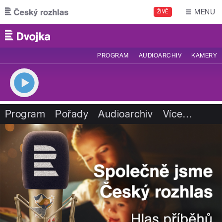
Přejít k hlavnímu obsahu
MENU
ŽIVĚ
PROGRAM
AUDIOARCHIV
KAMERY
Program
Pořady
Audioarchiv
Více
…