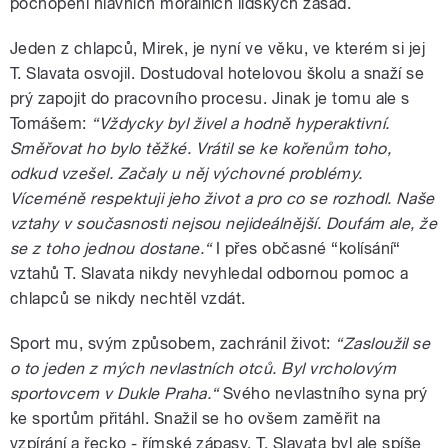
pochopení hlavních morálních lidských zásad.
Jeden z chlapců, Mirek, je nyní ve věku, ve kterém si jej
T. Slavata osvojil. Dostudoval hotelovou školu a snaží se
prý zapojit do pracovního procesu. Jinak je tomu ale s
Tomášem:
“Vždycky byl živel a hodně hyperaktivní.
Směřovat ho bylo těžké. Vrátil se ke kořenům toho,
odkud vzešel. Začaly u něj výchovné problémy.
Víceméně respektuji jeho život a pro co se rozhodl. Naše
vztahy v současnosti nejsou nejideálnější. Doufám ale, že
se z toho jednou dostane.“
I přes občasné “kolísání“
vztahů T. Slavata nikdy nevyhledal odbornou pomoc a
chlapců se nikdy nechtěl vzdát.
Sport mu, svým způsobem, zachránil život:
“Zasloužil se
o to jeden z mých nevlastních otců. Byl vrcholovým
sportovcem v Dukle Praha.“
Svého nevlastního syna prý
ke sportům přitáhl. Snažil se ho ovšem zaměřit na
vzpírání a řecko - římské zápasy. T. Slavata byl ale spíše