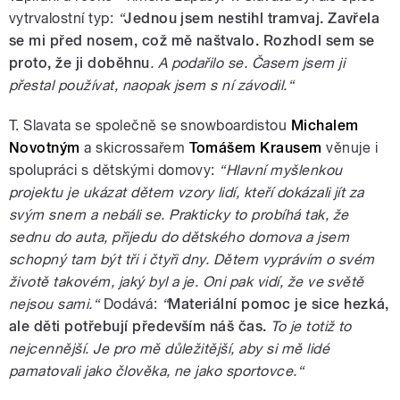
vytrvalostní typ:
“
Jednou jsem nestihl tramvaj. Zavřela
se mi před nosem, což mě naštvalo. Rozhodl sem se
proto, že ji doběhnu
. A podařilo se. Časem jsem ji
přestal používat, naopak jsem s ní závodil.“
T. Slavata se společně se snowboardistou
Michalem
Novotným
a skicrossařem
Tomášem Krausem
věnuje i
spolupráci s dětskými domovy:
“Hlavní myšlenkou
projektu je ukázat dětem vzory lidí, kteří dokázali jít za
svým snem a nebáli se. Prakticky to probíhá tak, že
sednu do auta, přijedu do dětského domova a jsem
schopný tam být tři i čtyři dny. Dětem vyprávím o svém
životě takovém, jaký byl a je. Oni pak vidí, že ve světě
nejsou sami.“
Dodává:
“
Materiální pomoc je sice hezká,
ale děti potřebují především náš čas.
To je totiž to
nejcennější. Je pro mě důležitější, aby si mě lidé
pamatovali jako člověka, ne jako sportovce.“