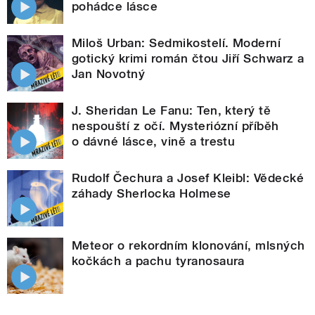
pohádce lásce
Miloš Urban: Sedmikostelí. Moderní
gotický krimi román čtou Jiří Schwarz a
Jan Novotný
J. Sheridan Le Fanu: Ten, který tě
nespouští z očí. Mysteriózní příběh
o dávné lásce, vině a trestu
Rudolf Čechura a Josef Kleibl: Vědecké
záhady Sherlocka Holmese
Meteor o rekordním klonování, mlsných
kočkách a pachu tyranosaura