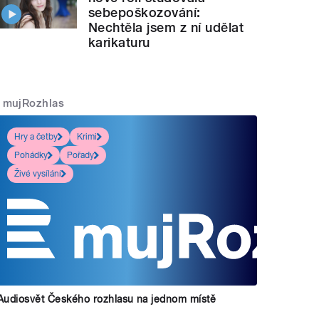
sebepoškozování:
Nechtěla jsem z ní udělat
karikaturu
mujRozhlas
Hry a četby
Krimi
Pohádky
Pořady
Živé vysílání
Audiosvět Českého rozhlasu na jednom místě