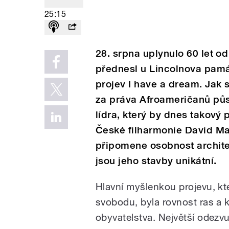
25:15
28. srpna uplynulo 60 let od
přednesl u Lincolnova pamá
projev I have a dream. Jak 
za práva Afroameričanů půso
lídra, který by dnes takový 
České filharmonie David M
připomene osobnost architek
jsou jeho stavby unikátní.
Hlavní myšlenkou projevu, kt
svobodu, byla rovnost ras a 
obyvatelstva. Největší odezv