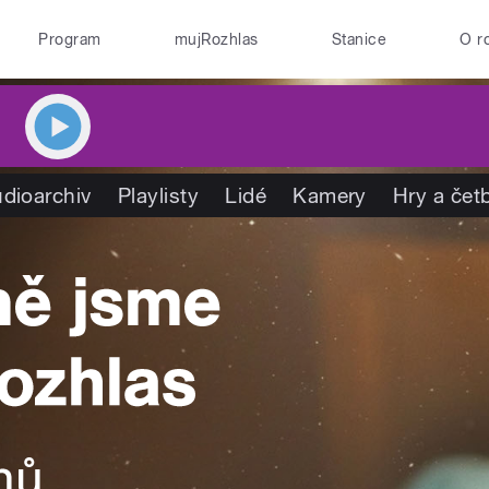
Program
mujRozhlas
Stanice
O r
dioarchiv
Playlisty
Lidé
Kamery
Hry a čet