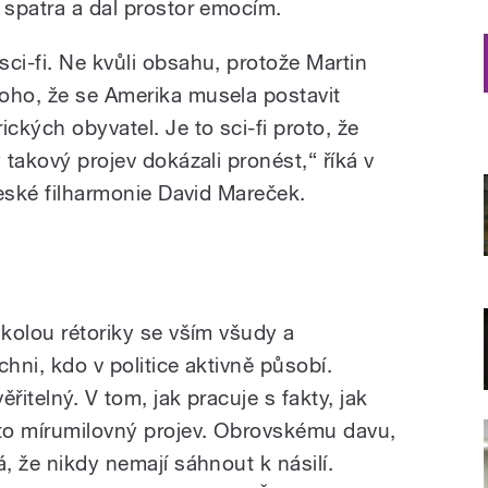
 spatra a dal prostor emocím.
ci-fi. Ne kvůli obsahu, protože Martin
oho, že se Amerika musela postavit
ckých obyvatel. Je to sci-fi proto, že
 takový projev dokázali pronést,“ říká v
 České filharmonie David Mareček.
školou rétoriky se vším všudy a
chni, kdo v politice aktivně působí.
ěřitelný. V tom, jak pracuje s fakty, jak
 to mírumilovný projev. Obrovskému davu,
á, že nikdy nemají sáhnout k násilí.