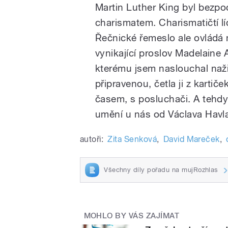
Martin Luther King byl bezpoc
charismatem. Charismatičtí lí
Řečnické řemeslo ale ovládá
vynikající proslov Madelaine
kterému jsem naslouchal naži
připravenou, četla ji z kartič
časem, s posluchači. A tehdy
umění u nás od Václava Havla 
autoři:
Zita Senková
,
David Mareček
,
Všechny díly pořadu na mujRozhlas
MOHLO BY VÁS ZAJÍMAT