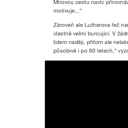
Mírovou cestu navíc přirovná
motivuje...“
Zároveň ale Lutherova řeč nen
vlastně velmi burcující. V žá
lidem naději, přitom ale nelak
působivé i po 60 letech,“ vy
How Martin Luther King Wen