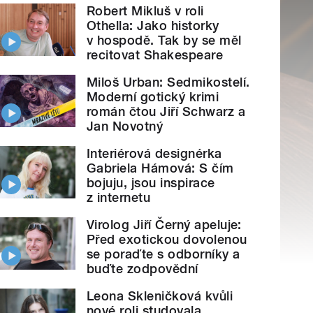
Robert Mikluš v roli
Othella: Jako historky
v hospodě. Tak by se měl
recitovat Shakespeare
Miloš Urban: Sedmikostelí.
Moderní gotický krimi
román čtou Jiří Schwarz a
Jan Novotný
Interiérová designérka
Gabriela Hámová: S čím
bojuju, jsou inspirace
z internetu
Virolog Jiří Černý apeluje:
Před exotickou dovolenou
se poraďte s odborníky a
buďte zodpovědní
Leona Skleničková kvůli
nové roli studovala