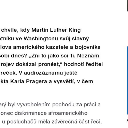
 chvíle, kdy Martin Luther King
tníku ve Washingtonu svůj slavný
slova amerického kazatele a bojovníka
bí dnes? „Zní to jako sci-fi. Neznám
projev dokázal pronést,“ hodnotí ředitel
areček. V audiozáznamu ještě
ta Karla Pragera a vysvětlí, v čem
erý byl vyvrcholením pochodu za práci a
konec diskriminace afroamerického
u u posluchačů měla závěrečná část řeči,