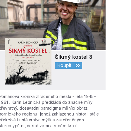
Šikmý kostel 3
Koupit
Románová kronika ztraceného města - léta 1945–
1961. Karin Lednická předkládá do značné míry
převratný, dosavadní paradigma měnící obraz
hornického regionu, jehož zahlazenou historii stále
překrývá tlustá vrstva mýtů a zakořeněných
stereotypů o „černé zemi a rudém kraji“.