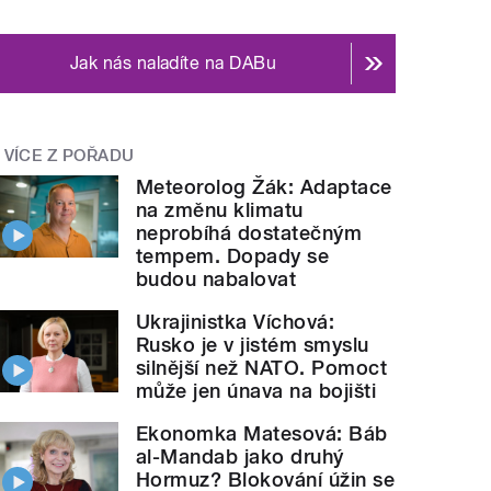
Jak nás naladíte na DABu
VÍCE Z POŘADU
Meteorolog Žák: Adaptace
na změnu klimatu
neprobíhá dostatečným
tempem. Dopady se
budou nabalovat
Ukrajinistka Víchová:
Rusko je v jistém smyslu
silnější než NATO. Pomoct
může jen únava na bojišti
Ekonomka Matesová: Báb
al-Mandab jako druhý
Hormuz? Blokování úžin se