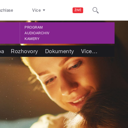
ozhlase
Více
ŽIVĚ
PROGRAM
AUDIOARCHIV
KAMERY
ba
Rozhovory
Dokumenty
Více
…