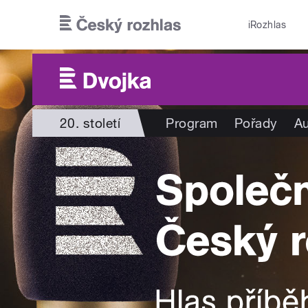
Přejít k hlavnímu obsahu
iRozhlas
20. století
Program
Pořady
Au