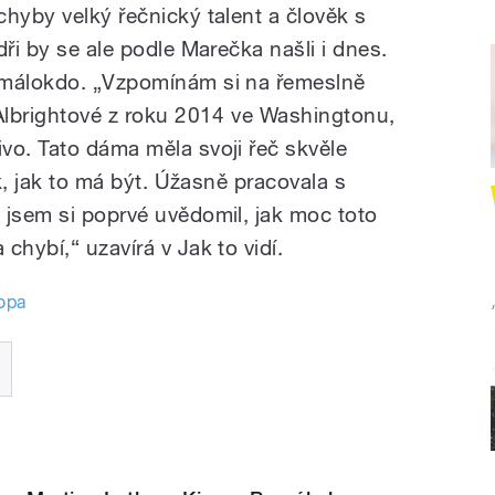
hyby velký řečnický talent a člověk s
dři by se ale podle Marečka našli i dnes.
 málokdo. „Vzpomínám si na řemeslně
 Albrightové z roku 2014 ve Washingtonu,
vo. Tato dáma měla svoji řeč skvěle
ek, jak to má být. Úžasně pracovala s
 jsem si poprvé uvědomil, jak moc toto
chybí,“ uzavírá v Jak to vidí.
opa