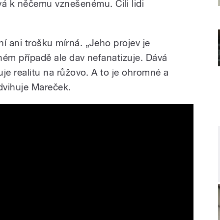
vá k něčemu vznešenému. Čili lidi
í ani trošku mírná. „Jeho projev je
dném případě ale dav nefanatizuje. Dává
uje realitu na růžovo. A to je ohromné a
zdvihuje Mareček.
t Off Script in 'I Have a Dream'