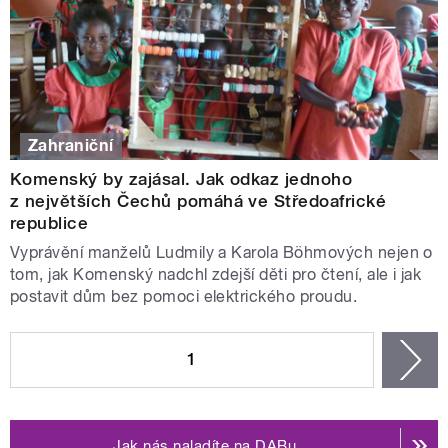
Zahraniční
Komenský by zajásal. Jak odkaz jednoho
z největších Čechů pomáhá ve Středoafrické
republice
Vyprávění manželů Ludmily a Karola Böhmových nejen o
tom, jak Komenský nadchl zdejší děti pro čtení, ale i jak
postavit dům bez pomoci elektrického proudu.
STRÁNKY
1
n
Jak nás naladíte na DABu