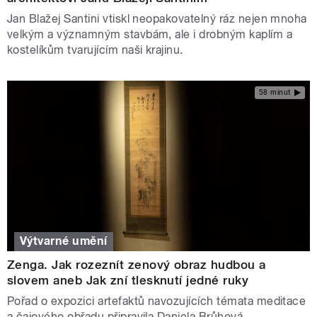
Jan Blažej Santini vtiskl neopakovatelný ráz nejen mnoha
velkým a významným stavbám, ale i drobným kaplím a
kostelíkům tvarujícím naši krajinu.
58 minut
Výtvarné umění
Zenga. Jak rozeznít zenový obraz hudbou a
slovem aneb Jak zní tlesknutí jedné ruky
Pořad o expozici artefaktů navozujících témata meditace
a čajového obřadu připravila Daniela Brůhová.