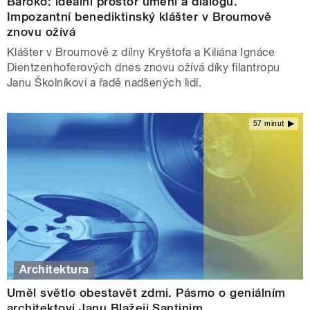
Baroko: ideální prostor umění a dialogu.
Impozantní benediktinský klášter v Broumově
znovu ožívá
Klášter v Broumově z dílny Kryštofa a Kiliána Ignáce
Dientzenhoferových dnes znovu ožívá díky filantropu
Janu Školníkovi a řadě nadšených lidí.
57 minut
Architektura
Uměl světlo obestavět zdmi. Pásmo o geniálním
architektovi Janu Blažeji Santinim