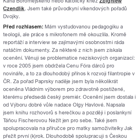
Karla Boromejského nebo katolický kněz
Zbigniew
Czendlik
. Jsem také průvodkyní víkendových pořadů
Dvojky.
Před rozhlasem:
Mám vystudovanou pedagogiku a
teologii, ale práce s mikrofonem mě okouzlila. Kromě
reportáží a interview se zajímavými osobnostmi ráda
natáčím dokumenty. Za některé z nich jsem získala
ocenění. Věnuji se problematice neziskových organizací:
v roce 2005 jsem obdržela Cenu Fóra dárců pro
novináře, a to za dlouhodobý přínos k rozvoji filantropie v
ČR. Za pořad Paprsky naděje jsem byla několikrát
oceněna Vládním výborem pro zdravotně postižené,
kterému předsedá český premiér. Ocenění jsem dostala i
od Výboru dobré vůle nadace Olgy Havlové. Napsala
jsem knihu rozhovorů s herečkou a později i poslankyní
Táňou Fischerovou Nežít jen pro sebe. Také jsem
spolupracovala na příručce pro matky samoživitelky Jak
přežít první (k)rok. Dlouhodobě spolupracuji s Českou