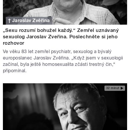
† Jaroslav Zvěřina
„Sexu rozumí bohužel každý.“ Zemřel uznávaný
sexuolog Jaroslav Zveřina. Poslechněte si jeho
rozhovor
Ve věku 83 let zemřel psychiatr, sexuolog a bývalý
europoslanec Jaroslav Zvěřina. „Když jsem v sexuologii
začínal, byla ještě homosexualita zčásti trestný čin,“
připomínal.
32 minut