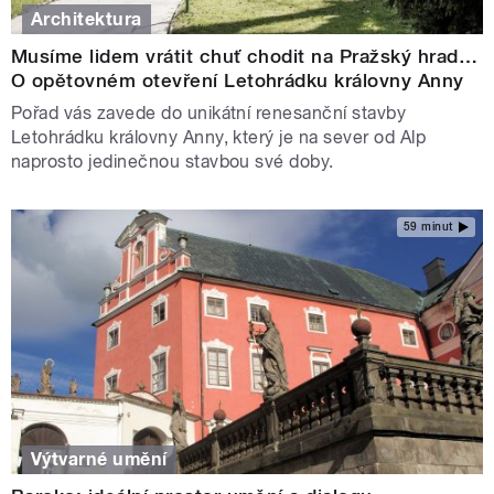
Architektura
Musíme lidem vrátit chuť chodit na Pražský hrad…
O opětovném otevření Letohrádku královny Anny
Pořad vás zavede do unikátní renesanční stavby
Letohrádku královny Anny, který je na sever od Alp
naprosto jedinečnou stavbou své doby.
59 minut
Výtvarné umění