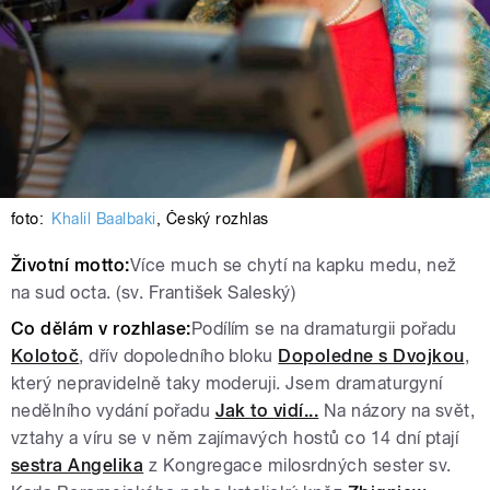
foto:
Khalil Baalbaki
,
Český rozhlas
Životní motto:
Více much se chytí na kapku medu, než
na sud octa. (sv. František Saleský)
Co dělám v rozhlase:
Podílím se na dramaturgii pořadu
Kolotoč
, dřív dopoledního bloku
Dopoledne s Dvojkou
,
který nepravidelně taky moderuji. Jsem dramaturgyní
nedělního vydání pořadu
Jak to vidí...
Na názory na svět,
vztahy a víru se v něm zajímavých hostů co 14 dní ptají
sestra Angelika
z Kongregace milosrdných sester sv.