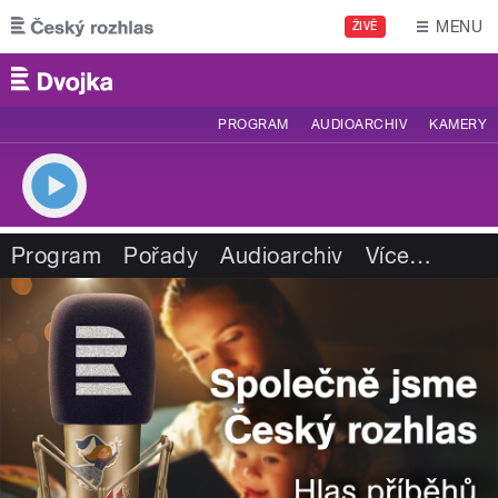
Přejít k hlavnímu obsahu
MENU
ŽIVĚ
PROGRAM
AUDIOARCHIV
KAMERY
Program
Pořady
Audioarchiv
Více
…