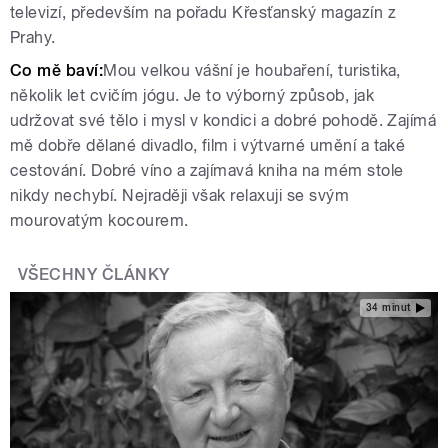
televizí, především na pořadu Křesťanský magazín z
Prahy.
Co mě baví:
Mou velkou vášní je houbaření, turistika,
několik let cvičím jógu. Je to výborný způsob, jak
udržovat své tělo i mysl v kondici a dobré pohodě. Zajímá
mě dobře dělané divadlo, film i výtvarné umění a také
cestování. Dobré víno a zajímavá kniha na mém stole
nikdy nechybí. Nejraději však relaxuji se svým
mourovatým kocourem.
VŠECHNY ČLÁNKY
34 minut