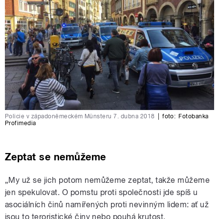
Policie v západoněmeckém Münsteru 7. dubna 2018
|
foto:
Fotobanka
Profimedia
Zeptat se nemůžeme
„My už se jich potom nemůžeme zeptat, takže můžeme
jen spekulovat. O pomstu proti společnosti jde spíš u
asociálních činů namířených proti nevinným lidem: ať už
jsou to teroristické činy nebo pouhá krutost,