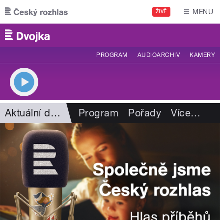
Přejít k hlavnímu obsahu
MENU
ŽIVĚ
PROGRAM
AUDIOARCHIV
KAMERY
Aktuální dění
Program
Pořady
Více
…