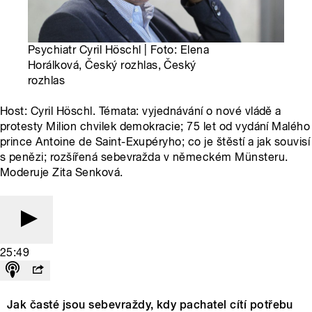
Psychiatr Cyril Höschl | Foto: Elena
Horálková, Český rozhlas, Český
rozhlas
Host: Cyril Höschl. Témata: vyjednávání o nové vládě a
protesty Milion chvilek demokracie; 75 let od vydání Malého
prince Antoine de Saint-Exupéryho; co je štěstí a jak souvisí
s penězi; rozšířená sebevražda v německém Münsteru.
Moderuje Zita Senková.
25:49
Jak časté jsou sebevraždy, kdy pachatel cítí potřebu