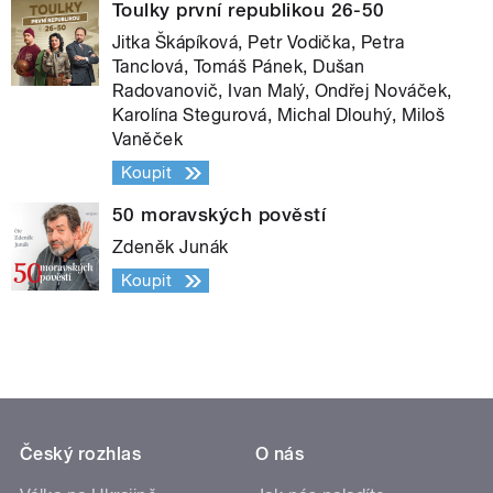
Toulky první republikou 26-50
Jitka Škápíková, Petr Vodička, Petra
Tanclová, Tomáš Pánek, Dušan
Radovanovič, Ivan Malý, Ondřej Nováček,
Karolína Stegurová, Michal Dlouhý, Miloš
Vaněček
Koupit
50 moravských pověstí
Zdeněk Junák
Koupit
Český rozhlas
O nás