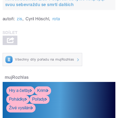
svou sebevraždu se smrtí dalších
autoři:
zis
,
Cyril Höschl
,
rota
Všechny díly pořadu na mujRozhlas
mujRozhlas
Hry a četby
Krimi
Pohádky
Pořady
Živé vysílání