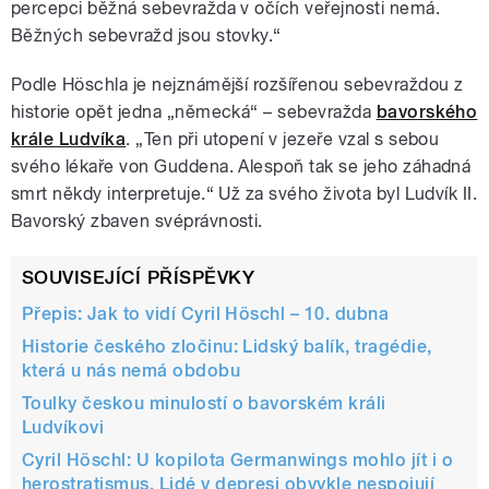
percepci běžná sebevražda v očích veřejnosti nemá.
Běžných sebevražd jsou stovky.“
Podle Höschla je nejznámější rozšířenou sebevraždou z
historie opět jedna „německá“ – sebevražda
bavorského
krále Ludvíka
. „Ten při utopení v jezeře vzal s sebou
svého lékaře von Guddena. Alespoň tak se jeho záhadná
smrt někdy interpretuje.“ Už za svého života byl Ludvík II.
Bavorský zbaven svéprávnosti.
SOUVISEJÍCÍ PŘÍSPĚVKY
Přepis: Jak to vidí Cyril Höschl – 10. dubna
Historie českého zločinu: Lidský balík, tragédie,
která u nás nemá obdobu
Toulky českou minulostí o bavorském králi
Ludvíkovi
Cyril Höschl: U kopilota Germanwings mohlo jít i o
herostratismus. Lidé v depresi obvykle nespojují