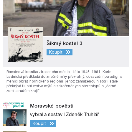
Šikmý kostel 3
Koupit
Románová kronika ztraceného města - léta 1945–1961. Karin
Lednická předkládá do značné míry převratný, dosavadní paradigma
měnící obraz hornického regionu, jehož zahlazenou historii stále
překrývá tlustá vrstva mýtů a zakořeněných stereotypů o „černé
zemi a rudém kraji“.
Moravské pověsti
vybral a sestavil Zdeněk Truhlář
Koupit