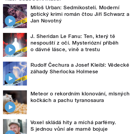
Miloš Urban: Sedmikostelí. Moderní
gotický krimi román čtou Jiří Schwarz a
Jan Novotný
J. Sheridan Le Fanu: Ten, který tě
nespouští z očí. Mysteriózní příběh
o dávné lásce, vině a trestu
Rudolf Čechura a Josef Kleibl: Vědecké
záhady Sherlocka Holmese
Meteor o rekordním klonování, mlsných
kočkách a pachu tyranosaura
Voxel skládá hity a míchá parfémy.
S jednou vůní ale marně bojuje