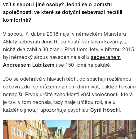
vzít s sebou i jiné osoby? Jedná se o pomstu
společnosti, ve které se dotyční sebevrazi necítili
komfortně?
V sobotu 7. dubna 2018 najel v německém Münsteru
48letý sebevrah Jens R. do hostů venkovní kavárny, z
nichž dva zabil a 30 zranil. Před třemi lety, v březnu 2015,
byl německý airbus naveden na skálu
sebevrahem
Andreasem Lubitzem
i se 150 lidmi na palubě.
„Co se odehrává v hlavách těch, co spáchají rozšířenou
sebevraždu, se můžeme jenom domnívat, pakliže to sami
nenapíší. Prvek určité zahořklosti vůči společnosti, která
je tzv. v tom nechala, tady hraje určitou roli, ale u
každého jinou,“ upozorňuje psychiatr
Cyril Höschl
.