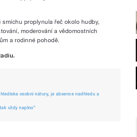
 smíchu proplynula řeč okolo hudby,
estování, moderování a vědomostních
kům a rodinné pohodě.
Radiu
.
z hlediska osobní nátury, je absence nadhledu a
tak vždy naplno"