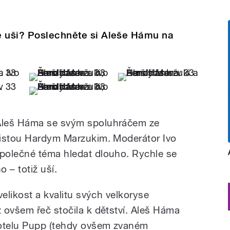
e uši? Poslechněte si Aleše Hámu na
Aleš Háma se svým spoluhráčem ze
ristou Hardym Marzukim. Moderátor Ivo
polečné téma hledat dlouho. Rychle se
o – totiž uší.
velikost a kvalitu svých velkoryse
 ovšem řeč stočila k dětství. Aleš Háma
hotelu Pupp (tehdy ovšem zvaném