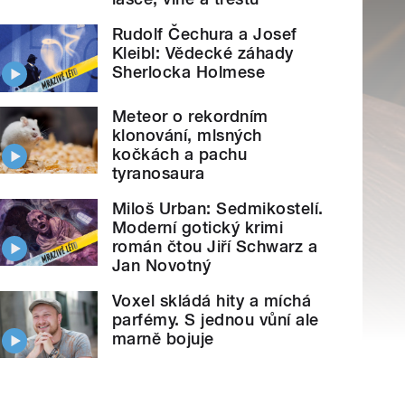
Rudolf Čechura a Josef
Kleibl: Vědecké záhady
Sherlocka Holmese
Meteor o rekordním
klonování, mlsných
kočkách a pachu
tyranosaura
Miloš Urban: Sedmikostelí.
Moderní gotický krimi
román čtou Jiří Schwarz a
Jan Novotný
Voxel skládá hity a míchá
parfémy. S jednou vůní ale
marně bojuje