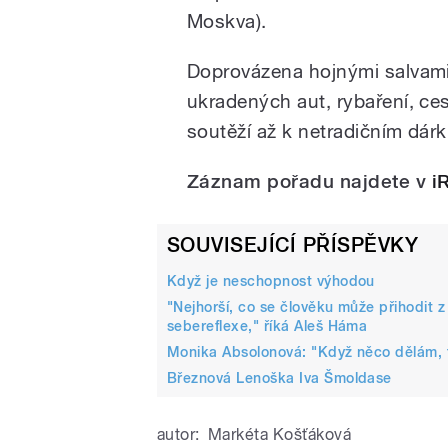
Moskva).
Doprovázena hojnými salvami
ukradených aut, rybaření, c
soutěží až k netradičním dár
Záznam pořadu najdete v
i
SOUVISEJÍCÍ PŘÍSPĚVKY
Když je neschopnost výhodou
"Nejhorší, co se člověku může přihodit 
sebereflexe," říká Aleš Háma
Monika Absolonová: "Když něco dělám, 
Březnová Lenoška Iva Šmoldase
autor:
Markéta Košťáková