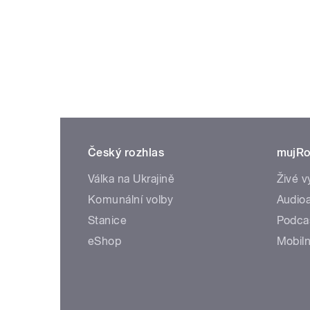
Český rozhlas
mujRo
Válka na Ukrajině
Živé v
Komunální volby
Audioa
Stanice
Podca
eShop
Mobiln