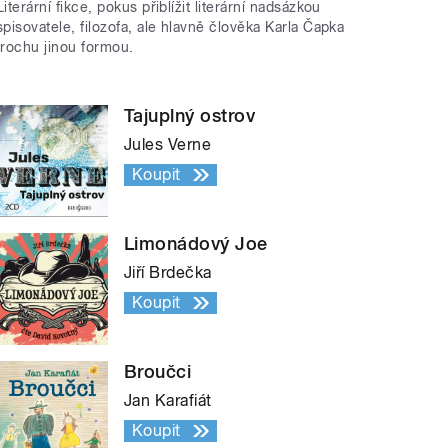
Literární fikce, pokus přiblížit literární nadsázkou
spisovatele, filozofa, ale hlavně člověka Karla Čapka
trochu jinou formou.
Tajuplný ostrov
Jules Verne
Koupit
Limonádový Joe
Jiří Brdečka
Koupit
Broučci
Jan Karafiát
Koupit