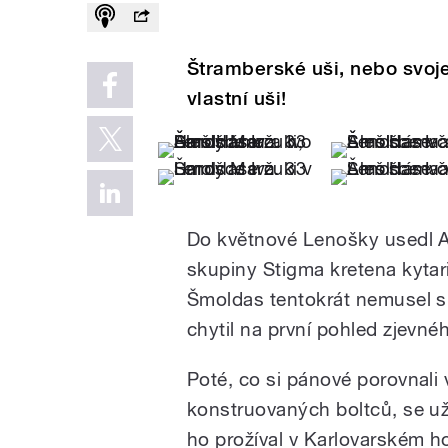
Štramberské uši, nebo svoj
vlastní uši!
Do květnové Lenošky usedl 
skupiny Stigma kretena kyta
Šmoldas tentokrát nemusel s
chytil na první pohled zjevnéh
Poté, co si pánové porovnali 
konstruovaných boltců, se už
ho prožíval v Karlovarském 