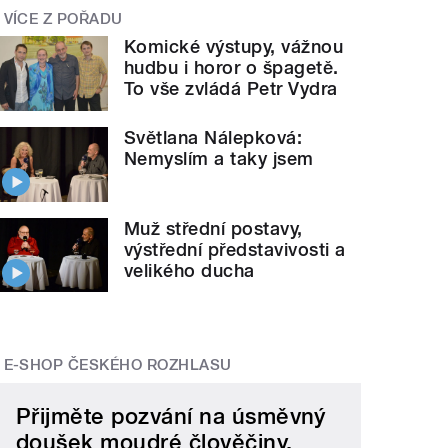
VÍCE Z POŘADU
Komické výstupy, vážnou
hudbu i horor o špagetě.
To vše zvládá Petr Vydra
Světlana Nálepková:
Nemyslím a taky jsem
Muž střední postavy,
výstřední představivosti a
velikého ducha
E-SHOP ČESKÉHO ROZHLASU
Přijměte pozvání na úsměvný
doušek moudré člověčiny.