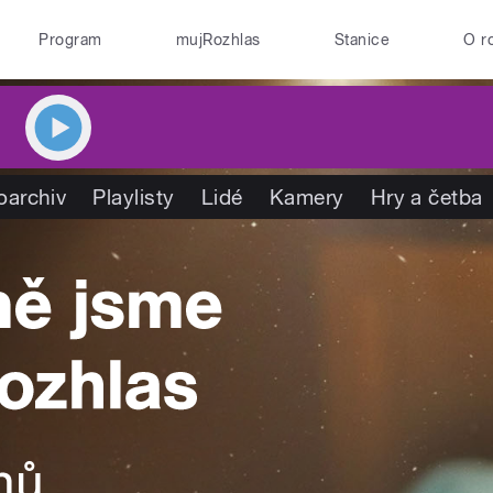
Program
mujRozhlas
Stanice
O r
oarchiv
Playlisty
Lidé
Kamery
Hry a četba