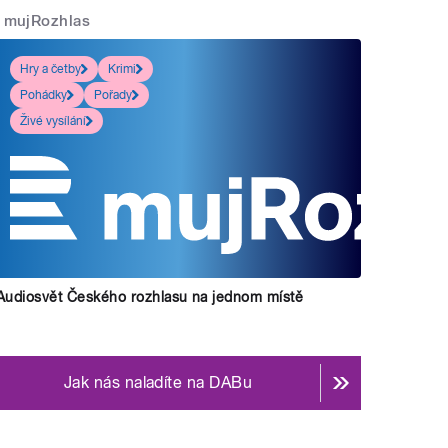
mujRozhlas
Hry a četby
Krimi
Pohádky
Pořady
Živé vysílání
Audiosvět Českého rozhlasu na jednom místě
Jak nás naladíte na DABu