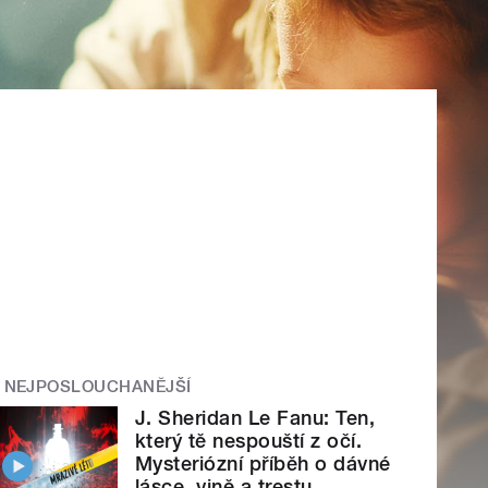
NEJPOSLOUCHANĚJŠÍ
J. Sheridan Le Fanu: Ten,
který tě nespouští z očí.
Mysteriózní příběh o dávné
lásce, vině a trestu