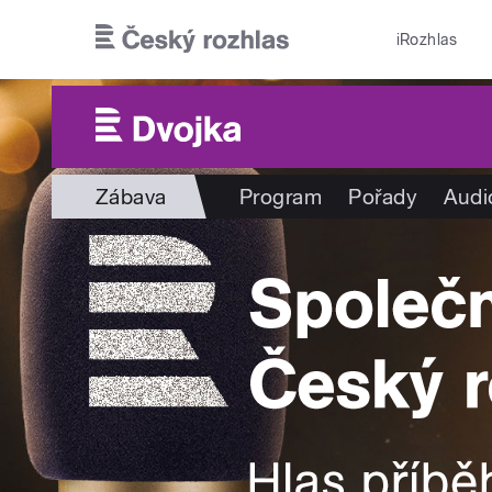
Přejít k hlavnímu obsahu
iRozhlas
Zábava
Program
Pořady
Audi