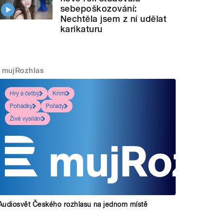
sebepoškozování:
Nechtěla jsem z ní udělat
karikaturu
mujRozhlas
Hry a četby
Krimi
Pohádky
Pořady
Živé vysílání
Audiosvět Českého rozhlasu na jednom místě