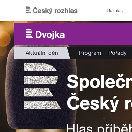
Přejít k hlavnímu obsahu
iRozhlas
Aktuální dění
Program
Pořady