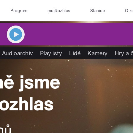
Program
mujRozhlas
Stanice
O r
Audioarchiv
Playlisty
Lidé
Kamery
Hry a 