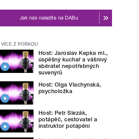
Jak nás naladíte na DABu
VÍCE Z POŘADU
Host: Jaroslav Kepka ml.,
úspěšný kuchař a vášnivý
sběratel nepotřebných
suvenýrů
Host: Olga Vlachynská,
psycholožka
Host: Petr Slezák,
potápěč, cestovatel a
instruktor potápění