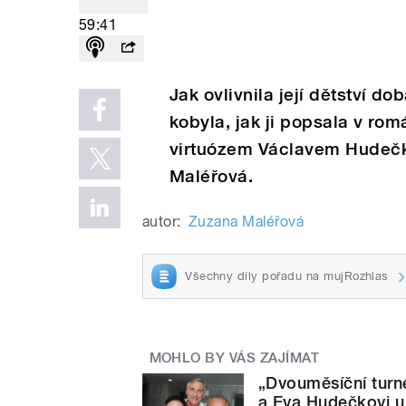
59:41
Jak ovlivnila její dětství do
kobyla, jak ji popsala v ro
virtuózem Václavem Hudeč
Maléřová.
autor:
Zuzana Maléřová
Všechny díly pořadu na mujRozhlas
MOHLO BY VÁS ZAJÍMAT
„Dvouměsíční turné
a Eva Hudečkovi 