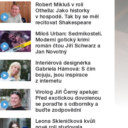
Robert Mikluš v roli
Othella: Jako historky
v hospodě. Tak by se měl
recitovat Shakespeare
Miloš Urban: Sedmikostelí.
Moderní gotický krimi
román čtou Jiří Schwarz a
Jan Novotný
Interiérová designérka
Gabriela Hámová: S čím
bojuju, jsou inspirace
z internetu
Virolog Jiří Černý apeluje:
Před exotickou dovolenou
se poraďte s odborníky a
buďte zodpovědní
Leona Skleničková kvůli
nové roli studovala