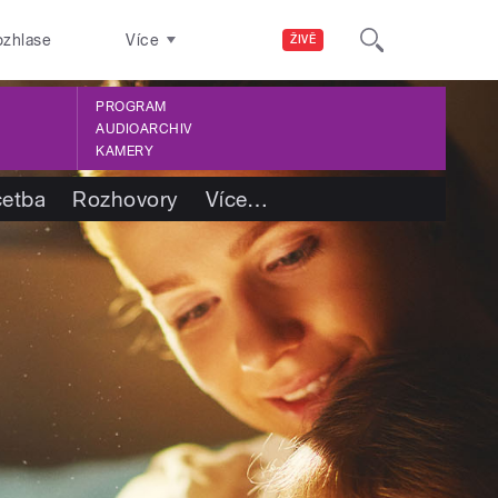
ozhlase
Více
ŽIVĚ
PROGRAM
AUDIOARCHIV
KAMERY
četba
Rozhovory
Více
…