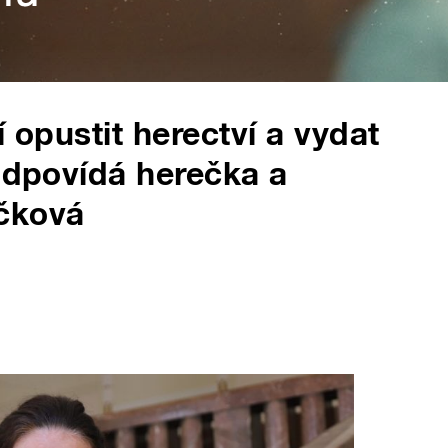
í opustit herectví a vydat
 Odpovídá herečka a
čková