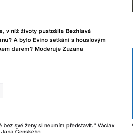
ba, v níž životy pustošila Bezhlavá
mánu? A bylo Evino setkání s houslovým
kem darem? Moderuje Zuzana
 bez své ženy si neumím představit.“ Václav
u Jana Čenského