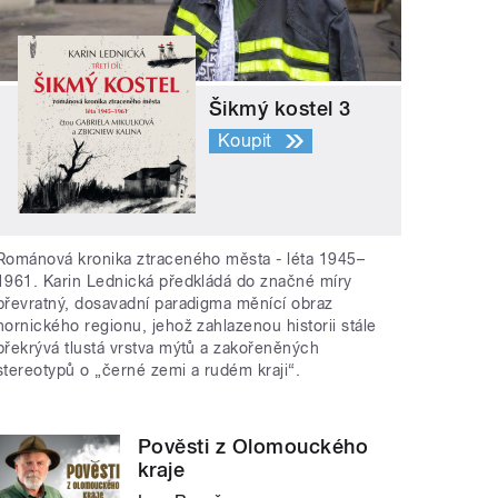
Šikmý kostel 3
Koupit
Románová kronika ztraceného města - léta 1945–
1961. Karin Lednická předkládá do značné míry
převratný, dosavadní paradigma měnící obraz
hornického regionu, jehož zahlazenou historii stále
překrývá tlustá vrstva mýtů a zakořeněných
stereotypů o „černé zemi a rudém kraji“.
Pověsti z Olomouckého
kraje