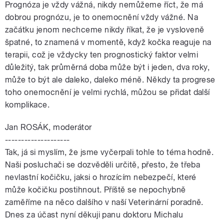
Prognóza je vždy vážná, nikdy nemůžeme říct, že má
dobrou prognózu, je to onemocnění vždy vážné. Na
začátku jenom nechceme nikdy říkat, že je vysloveně
špatné, to znamená v momentě, když kočka reaguje na
terapii, což je vždycky ten prognostický faktor velmi
důležitý, tak průměrná doba může být i jeden, dva roky,
může to být ale daleko, daleko méně. Někdy ta progrese
toho onemocnění je velmi rychlá, můžou se přidat další
komplikace.
Jan ROSÁK, moderátor
--------------------
Tak, já si myslím, že jsme vyčerpali tohle to téma hodně.
Naši posluchači se dozvěděli určitě, přesto, že třeba
nevlastní kočičku, jaksi o hrozícím nebezpečí, které
může kočičku postihnout. Příště se nepochybně
zaměříme na něco dalšího v naší Veterinární poradně.
Dnes za účast nyní děkuji panu doktoru Michalu