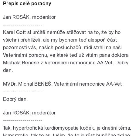
Přepis celé poradny
Jan ROSÁK, moderátor
--------------------
Karel Gott si určitě nemůže stěžovat na to, že by ho
všichni přehlíželi, ale my bychom teď alespoň část
pozornosti vás, našich posluchačů, rádi strhli na naši
Veterinární poradnu, ve které teď už vítám pana doktora
Michala Beneše z Veterinární nemocnice AA-Vet. Dobrý
den.
MVDr. Michal BENEŠ, Veterinární nemocnice AA-Vet
--------------------
Dobrý den.
Jan ROSÁK, moderátor
--------------------
Tak, hypertrofická kardiomyopatie koček, je dnešní téma.
Hypertrofie, tak to asi tuším, že to je růst buněčné tkáně,