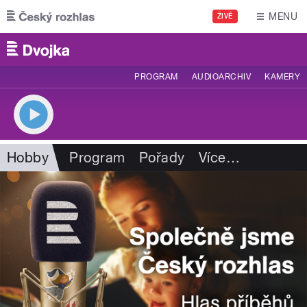
Přejít k hlavnímu obsahu
MENU
ŽIVĚ
PROGRAM
AUDIOARCHIV
KAMERY
Hobby
Program
Pořady
Více
…