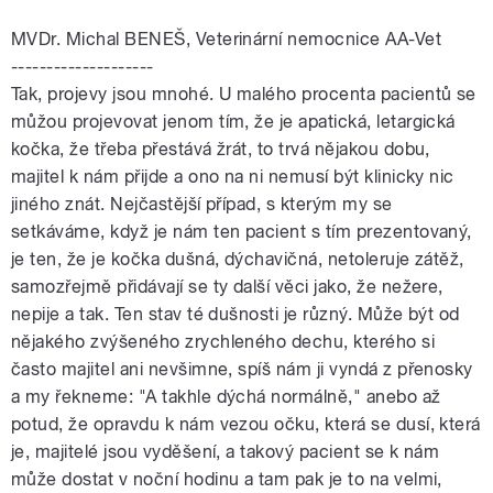
MVDr. Michal BENEŠ, Veterinární nemocnice AA-Vet
--------------------
Tak, projevy jsou mnohé. U malého procenta pacientů se
můžou projevovat jenom tím, že je apatická, letargická
kočka, že třeba přestává žrát, to trvá nějakou dobu,
majitel k nám přijde a ono na ni nemusí být klinicky nic
jiného znát. Nejčastější případ, s kterým my se
setkáváme, když je nám ten pacient s tím prezentovaný,
je ten, že je kočka dušná, dýchavičná, netoleruje zátěž,
samozřejmě přidávají se ty další věci jako, že nežere,
nepije a tak. Ten stav té dušnosti je různý. Může být od
nějakého zvýšeného zrychleného dechu, kterého si
často majitel ani nevšimne, spíš nám ji vyndá z přenosky
a my řekneme: "A takhle dýchá normálně," anebo až
potud, že opravdu k nám vezou očku, která se dusí, která
je, majitelé jsou vyděšení, a takový pacient se k nám
může dostat v noční hodinu a tam pak je to na velmi,