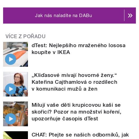
Jak nás naladíte na DABu
VÍCE Z POŘADU
dTest: Nejlepšího mraženého lososa
koupíte v IKEA
„Kliďasové mívají hovorné ženy.“
Kateřina Cajthamlová o rozdílech
v komunikaci mužů a žen
Milují vaše děti krupicovou kaši se
skořicí? Pozor na množství koření,
upozorňuje časopis dTest
CHAT: Ptejte se našich odborníků, jak