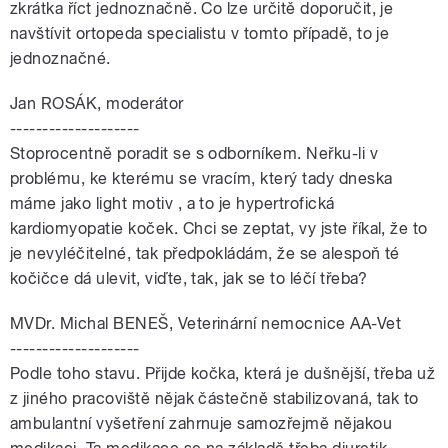
zkrátka říct jednoznačně. Co lze určitě doporučit, je
navštívit ortopeda specialistu v tomto případě, to je
jednoznačné.
Jan ROSÁK, moderátor
--------------------
Stoprocentně poradit se s odborníkem. Neřku-li v
problému, ke kterému se vracím, který tady dneska
máme jako light motiv , a to je hypertrofická
kardiomyopatie koček. Chci se zeptat, vy jste říkal, že to
je nevyléčitelné, tak předpokládám, že se alespoň té
kočičce dá ulevit, viďte, tak, jak se to léčí třeba?
MVDr. Michal BENEŠ, Veterinární nemocnice AA-Vet
--------------------
Podle toho stavu. Přijde kočka, která je dušnější, třeba už
z jiného pracoviště nějak částečně stabilizovaná, tak to
ambulantní vyšetření zahrnuje samozřejmě nějakou