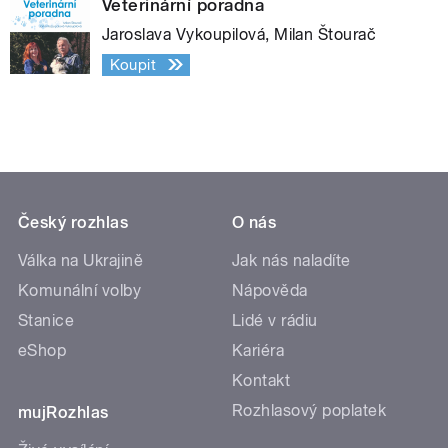
Veterinární poradna
Jaroslava Vykoupilová, Milan Štourač
Koupit
Český rozhlas
O nás
Válka na Ukrajině
Jak nás naladíte
Komunální volby
Nápověda
Stanice
Lidé v rádiu
eShop
Kariéra
Kontakt
Rozhlasový poplatek
mujRozhlas