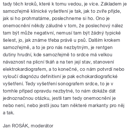
tady těch kroků, které k tomu vedou, je více. Základem je
samozřejmě klinické vyšetření je tak, jak to zvíře přijde,
jak si ho prohmatáme, poslechneme si ho. Ono je
onemocnění někdy záludné v tom, že poslechový nález
tam být může negativní, nemusí tam být žádný typické
šelest, jo, jak známe třeba právě u psů. Dalším krokem
samozřejmě, a to je pro nás nezbytným, je rentgen
dutiny hrudní, kde samozřejmě to srdce má velkou
návaznost na plicní tkáň a na ten její stav, stanovení
elektrokardiografem, a to konečné, co nám potvrdí nebo
vyloučí diagnózu definitivní je pak echokardiografické
vyšetření. Tedy vyšetření sonografem srdce, to je v
tomhle případ opravdu nezbytné, to nám dokáže dát
jednoznačnou otázku, jestli tam tedy onemocnění je
nebo není, nebo jestli jsou tam některé markanty pro něj
a tak.
Jan ROSÁK, moderátor