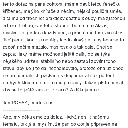
tento dotaz na pana doktora, máme devítiletou fenečku
kříženec, malýho knírače s něčím, nějaká pouliční směs,
a ta má od třech let prakticky špatné klouby, má zjištěnou
artrózu třetího, čtvrtého stupně, bere na to Alavis,
myslím, že pětku a každý den, a prostě má tam výrůstky.
Teď jsem ji koupila od Alpy kostivalový gel, aby teda se to
aspoň něčím mazalo, masírovalo a tak dále. Chci se
zeptat, jaký máme možnosti ještě další, co se týká
nějakého udržení stabilního nebo zastabilizování toho
stavu, aby se jí to dál nezhoršovalo, protože ona už chodí
ne po normálních packách s drápama, ale už po těch
druhých kloubech, už to má propadlý. Takže jak to udělat,
aby se to ještě zastabilizovalo? A děkuju moc.
Jan ROSÁK, moderátor
--------------------
Ano, my děkujeme za dotaz, i když není k našemu
tématu, tak já si myslím, že pan doktor je připraven na