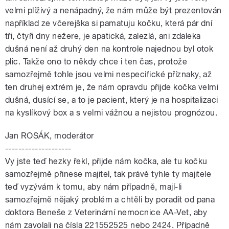
velmi plíživý a nenápadný, že nám může být prezentován
například ze včerejška si pamatuju kočku, která pár dní
tři, čtyři dny nežere, je apatická, zalezlá, ani zdaleka
dušná není až druhý den na kontrole najednou byl otok
plic. Takže ono to někdy chce i ten čas, protože
samozřejmě tohle jsou velmi nespecifické příznaky, až
ten druhej extrém je, že nám opravdu přijde kočka velmi
dušná, dusící se, a to je pacient, který je na hospitalizaci
na kyslíkový box a s velmi vážnou a nejistou prognózou.
Jan ROSÁK, moderátor
--------------------
Vy jste teď hezky řekl, přijde nám kočka, ale tu kočku
samozřejmě přinese majitel, tak právě tyhle ty majitele
teď vyzývám k tomu, aby nám případně, mají-li
samozřejmě nějaký problém a chtěli by poradit od pana
doktora Beneše z Veterinární nemocnice AA-Vet, aby
nám zavolali na čísla 221552525 nebo 2424. Případně