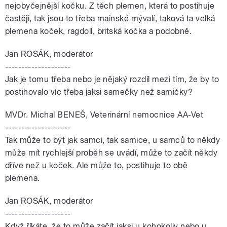
nejobyčejnější kočku. Z těch plemen, která to postihuje
častěji, tak jsou to třeba mainské mývalí, taková ta velká
plemena koček, ragdoll, britská kočka a podobně.
Jan ROSÁK, moderátor
--------------------
Jak je tomu třeba nebo je nějaký rozdíl mezi tím, že by to
postihovalo víc třeba jaksi samečky než samičky?
MVDr. Michal BENEŠ, Veterinární nemocnice AA-Vet
--------------------
Tak může to být jak samci, tak samice, u samců to někdy
může mít rychlejší proběh se uvádí, může to začít někdy
dříve než u koček. Ale může to, postihuje to obě
plemena.
Jan ROSÁK, moderátor
--------------------
Když říkáte, že to může začít jaksi u kohokoliv nebo u