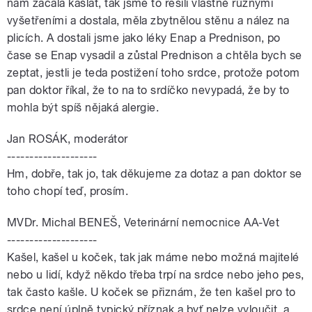
nám začala kašlat, tak jsme to řešili vlastně různými
vyšetřeními a dostala, měla zbytnělou stěnu a nález na
plicích. A dostali jsme jako léky Enap a Prednison, po
čase se Enap vysadil a zůstal Prednison a chtěla bych se
zeptat, jestli je teda postižení toho srdce, protože potom
pan doktor říkal, že to na to srdíčko nevypadá, že by to
mohla být spíš nějaká alergie.
Jan ROSÁK, moderátor
--------------------
Hm, dobře, tak jo, tak děkujeme za dotaz a pan doktor se
toho chopí teď, prosím.
MVDr. Michal BENEŠ, Veterinární nemocnice AA-Vet
--------------------
Kašel, kašel u koček, tak jak máme nebo možná majitelé
nebo u lidí, když někdo třeba trpí na srdce nebo jeho pes,
tak často kašle. U koček se přiznám, že ten kašel pro to
srdce není úplně typický příznak a byť nelze vyloučit, a