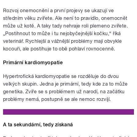
Michal Beneš. Slovo nad zlato. Styl:
jak se vařilo za 1. republiky.
Rozvoj onemocnění a první projevy se ukazují ve
Moderuje Jan
středním věku zvířete. Ale není to pravidlo, onemocnět
může už kotě. A taky tady nehraje roli plemeno zvířete.
„Postihnout to může i tu nejobyčejnější kočku,“ říká
veterinář. Rychlejší a vážnější problémy mají obvykle
kocouři, ale postihuje to obě pohlaví rovnocenně.
pause
Primární kardiomyopatie
Hypertrofická kardiomyopatie se rozděluje do dvou
velkých skupin. Jedna je primární, tedy kde za to může
genetika. Zvíře se s problémem už narodí, na začátku
problémy nemá, postupně se ale nemoc rozvíjí.
A ta sekundární, tedy získaná