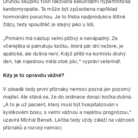
Druhou skupinu tvoří takzvaná sekundární hypertrofická
kardiomyopatie. Ta může být způsobena například
hormonální poruchou. Je to třeba nadprodukce štítné
žlázy, tedy spouštěč je stejný jako u lidí,
„Primární má nástup velmi plíživý a nenápadný. Ze
včerejška si pamatuju kočku, která pár dní nežere, je
apatická, ale dušná není. Když přišli na kontrolu druhý
den, tak najednou měla otok plic,“ vypráví veterinář.
Kdy je to opravdu vážné?
V zásadě tedy první příznaky nemoci pozná jen pozorný
majitel. Ale stává se, že do ordinace dorazí kočka dušná.
„A to je už pacient, který musí být hospitalizován v
kyslíkovém boxu, s velmi vážnou a nejistou prognózou,“
uzavírá Michal Beneš. Léčba tedy vždy záleží na vážnosti
příznaků a rozvoji nemoci.