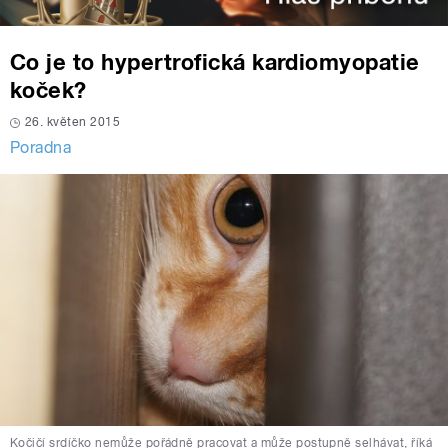
Co je to hypertrofická kardiomyopatie
koček?
26. květen 2015
Poradna
Kočičí srdíčko nemůže pořádně pracovat a může postupně selhávat, říká