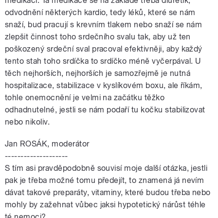
medikaci. Ta medikace se na základě třeba diuretik,
odvodnění některých kardio, tedy léků, které se nám
snaží, bud pracují s krevním tlakem nebo snaží se nám
zlepšit činnost toho srdečního svalu tak, aby už ten
poškozený srdeční sval pracoval efektivněji, aby každý
tento stah toho srdíčka to srdíčko méně vyčerpával. U
těch nejhorších, nejhorších je samozřejmě je nutná
hospitalizace, stabilizace v kyslíkovém boxu, ale říkám,
tohle onemocnění je velmi na začátku těžko
odhadnutelné, jestli se nám podaří tu kočku stabilizovat
nebo nikoliv.
Jan ROSÁK, moderátor
--------------------
S tím asi pravděpodobně souvisí moje další otázka, jestli
pak je třeba možné tomu předejít, to znamená já nevím
dávat takové preparáty, vitaminy, které budou třeba nebo
mohly by zažehnat vůbec jaksi hypotetický nárůst téhle
té nemoci?