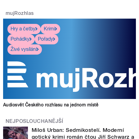
mujRozhlas
Hry a četby
Krimi
Pohádky
Pořady
Živé vysílání
Audiosvět Českého rozhlasu na jednom místě
NEJPOSLOUCHANĚJŠÍ
Miloš Urban: Sedmikostelí. Moderní
gotický krimi román čtou Jiří Schwarz a