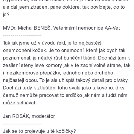
ale dál jsem ztracen, pane doktore, tak povídejte, co to
je?
MVDr. Michal BENEŠ, Veterinární nemocnice AA-Vet
--------------------
Tak jak jsme už v úvodu řekl, je to nejčastější
onemocnění koček. Je to onemocní, které jak bych tak
poznamenal, je nějaký růst buněční tkáně. Dochází tam k
zesílení stěny levé komory jak v té zadní volné straně, tak
i mezikomorové přepážky, jednoho nebo druhého,
nejčastěji obou. To je ale už spíš takový detail pro diváky.
Dochází tedy k ztluštění toho svalu jako takového, díky
čemuž nemůže pracovat to srdíčko jak nám a tudíž nám
může selhávat.
Jan ROSÁK, moderátor
--------------------
Jak se to projevuje u té kočičky?