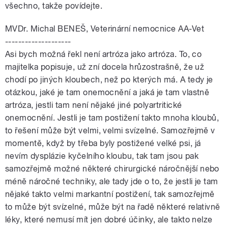
všechno, takže povídejte.
MVDr. Michal BENEŠ, Veterinární nemocnice AA-Vet
--------------------
Asi bych možná řekl není artróza jako artróza. To, co
majitelka popisuje, už zní docela hrůzostrašně, že už
chodí po jiných kloubech, než po kterých má. A tedy je
otázkou, jaké je tam onemocnění a jaká je tam vlastně
artróza, jestli tam není nějaké jiné polyartritické
onemocnění. Jestli je tam postižení takto mnoha kloubů,
to řešení může být velmi, velmi svízelné. Samozřejmě v
momentě, když by třeba byly postižené velké psi, já
nevím dysplázie kyčelního kloubu, tak tam jsou pak
samozřejmě možné některé chirurgické náročnější nebo
méně náročné techniky, ale tady jde o to, že jestli je tam
nějaké takto velmi markantní postižení, tak samozřejmě
to může být svízelné, může být na řadě některé relativně
léky, které nemusí mít jen dobré účinky, ale takto nelze