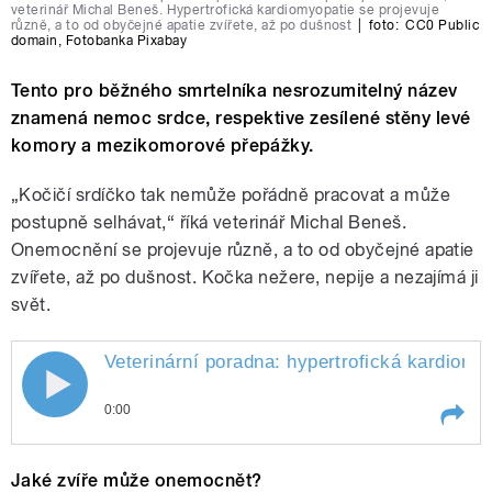
veterinář Michal Beneš. Hypertrofická kardiomyopatie se projevuje
různě, a to od obyčejné apatie zvířete, až po dušnost
|
foto:
CC0 Public
domain
,
Fotobanka Pixabay
Tento pro běžného smrtelníka nesrozumitelný název
znamená nemoc srdce, respektive zesílené stěny levé
komory a mezikomorové přepážky.
„Kočičí srdíčko tak nemůže pořádně pracovat a může
postupně selhávat,“ říká veterinář Michal Beneš.
Onemocnění se projevuje různě, a to od obyčejné apatie
zvířete, až po dušnost. Kočka nežere, nepije a nezajímá ji
svět.
Veterinární poradna: hypertrofická kardiomyo
0:00
Play /
Rosák.
Veterinární poradna: hypertrofická
Jaké zvíře může onemocnět?
kardiomyopatie koček, host: MVDr.