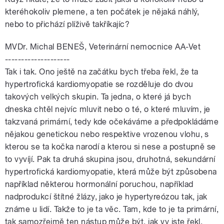
kteréhokoliv plemene, a ten počátek je nějaká náhlý,
nebo to přichází plíživě takříkajíc?
MVDr. Michal BENEŠ, Veterinární nemocnice AA-Vet
--------------------
Tak i tak. Ono ještě na začátku bych třeba řekl, že ta
hypertrofická kardiomyopatie se rozděluje do dvou
takových velkých skupin. Ta jedna, o které já bych
dneska chtěl nejvíc mluvit nebo o té, o které mluvím, je
takzvaná primární, tedy kde očekáváme a předpokládáme
nějakou genetickou nebo respektive vrozenou vlohu, s
kterou se ta kočka narodí a kterou si nese a postupně se
to vyvíjí. Pak ta druhá skupina jsou, druhotná, sekundární
hypertrofická kardiomyopatie, která může být způsobena
například některou hormonální poruchou, například
nadprodukcí štítné žlázy, jako je hypertyreózou tak, jak
známe u lidí. Takže to je ta věc. Tam, kde to je ta primární,
tak samozřejmě ten nástup může být, jak vy jste řekl,