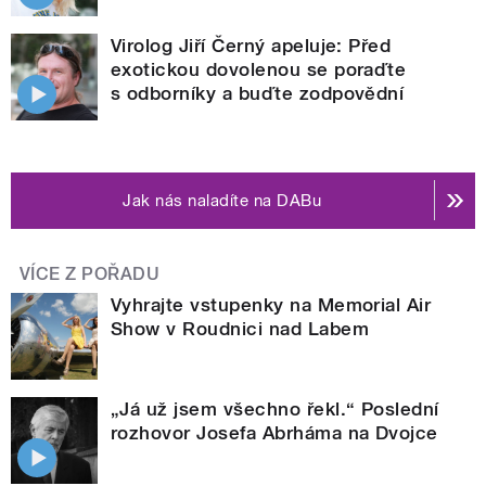
Virolog Jiří Černý apeluje: Před
exotickou dovolenou se poraďte
s odborníky a buďte zodpovědní
Jak nás naladíte na DABu
VÍCE Z POŘADU
Vyhrajte vstupenky na Memorial Air
Show v Roudnici nad Labem
„Já už jsem všechno řekl.“ Poslední
rozhovor Josefa Abrháma na Dvojce