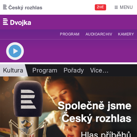
Přejít k hlavnímu obsahu
MENU
ŽIVĚ
PROGRAM
AUDIOARCHIV
KAMERY
Kultura
Program
Pořady
Více
…