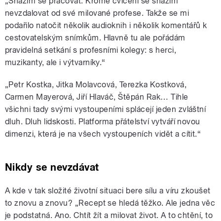
„Snažím se pracovat. Kromě cvičení se snažím
nevzdalovat od své milované profese. Takže se mi
podařilo natočit několik audioknih i několik komentářů k
cestovatelským snímkům. Hlavně tu ale pořádám
pravidelná setkání s profesními kolegy: s herci,
muzikanty, ale i výtvarníky.“
„Petr Kostka, Jitka Molavcová, Terezka Kostková,
Carmen Mayerová, Jiří Hlaváč, Štěpán Rak… Tihle
všichni tady svými vystoupeními splácejí jeden zvláštní
dluh. Dluh lidskosti. Platforma přátelství vytváří novou
dimenzi, která je na všech vystoupeních vidět a cítit.“
Nikdy se nevzdávat
A kde v tak složité životní situaci bere sílu a víru zkoušet
to znovu a znovu? „Recept se hledá těžko. Ale jedna věc
je podstatná. Ano. Chtít žít a milovat život. A to chtění, to