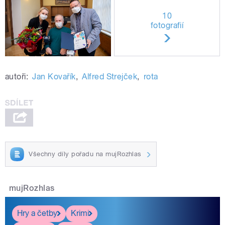
10
fotografií
autoři:
Jan Kovařík
,
Alfred Strejček
,
rota
Všechny díly pořadu na mujRozhlas
mujRozhlas
Hry a četby
Krimi