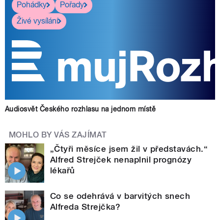
Pohádky
Pořady
Živé vysílání
Audiosvět Českého rozhlasu na jednom místě
MOHLO BY VÁS ZAJÍMAT
„Čtyři měsíce jsem žil v představách.“
Alfred Strejček nenaplnil prognózy
lékařů
Co se odehrává v barvitých snech
Alfreda Strejčka?