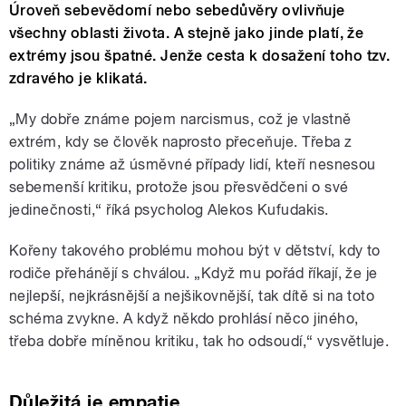
Úroveň sebevědomí nebo sebedůvěry ovlivňuje
všechny oblasti života. A stejně jako jinde platí, že
extrémy jsou špatné. Jenže cesta k dosažení toho tzv.
zdravého je klikatá.
„My dobře známe pojem narcismus, což je vlastně
extrém, kdy se člověk naprosto přeceňuje. Třeba z
politiky známe až úsměvné případy lidí, kteří nesnesou
sebemenší kritiku, protože jsou přesvědčeni o své
jedinečnosti,“ říká psycholog Alekos Kufudakis.
Kořeny takového problému mohou být v dětství, kdy to
rodiče přehánějí s chválou. „Když mu pořád říkají, že je
nejlepší, nejkrásnější a nejšikovnější, tak dítě si na toto
schéma zvykne. A když někdo prohlásí něco jiného,
třeba dobře míněnou kritiku, tak ho odsoudí,“ vysvětluje.
Důležitá je empatie