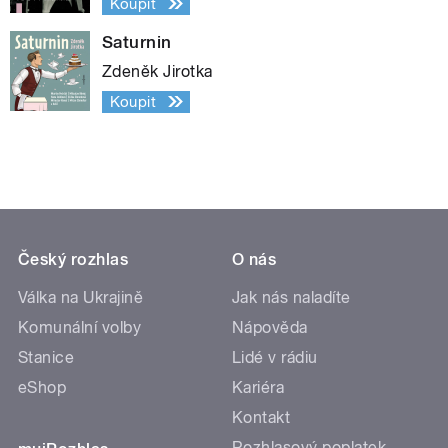
Koupit
Saturnin
Zdeněk Jirotka
Koupit
Český rozhlas
O nás
Válka na Ukrajině
Jak nás naladíte
Komunální volby
Nápověda
Stanice
Lidé v rádiu
eShop
Kariéra
Kontakt
Rozhlasový poplatek