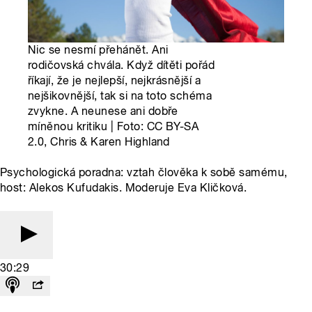
Nic se nesmí přehánět. Ani
rodičovská chvála. Když dítěti pořád
říkají, že je nejlepší, nejkrásnější a
nejšikovnější, tak si na toto schéma
zvykne. A neunese ani dobře
míněnou kritiku | Foto: CC BY-SA
2.0, Chris & Karen Highland
Psychologická poradna: vztah člověka k sobě samému,
host: Alekos Kufudakis. Moderuje Eva Kličková.
30:29