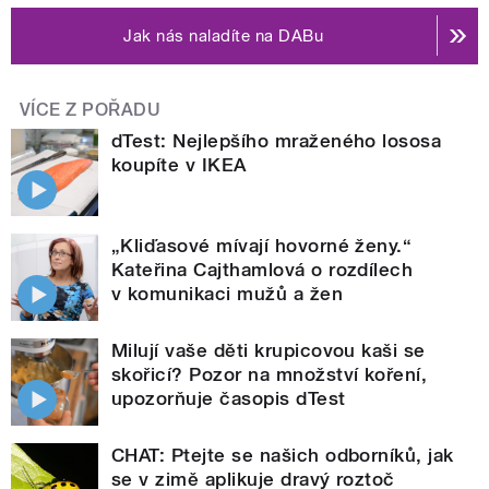
Jak nás naladíte na DABu
VÍCE Z POŘADU
dTest: Nejlepšího mraženého lososa
koupíte v IKEA
„Kliďasové mívají hovorné ženy.“
Kateřina Cajthamlová o rozdílech
v komunikaci mužů a žen
Milují vaše děti krupicovou kaši se
skořicí? Pozor na množství koření,
upozorňuje časopis dTest
CHAT: Ptejte se našich odborníků, jak
se v zimě aplikuje dravý roztoč