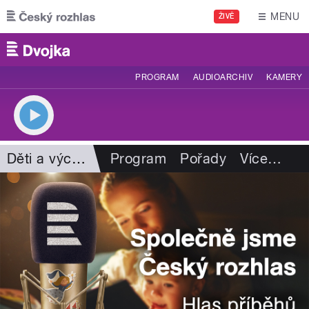
Přejít k hlavnímu obsahu
MENU
ŽIVĚ
PROGRAM
AUDIOARCHIV
KAMERY
Děti a výchova
Program
Pořady
Více
…