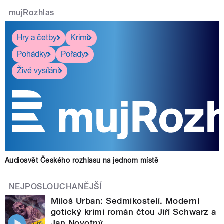
mujRozhlas
Hry a četby
Krimi
Pohádky
Pořady
Živé vysílání
Audiosvět Českého rozhlasu na jednom místě
NEJPOSLOUCHANĚJŠÍ
Miloš Urban: Sedmikostelí. Moderní
gotický krimi román čtou Jiří Schwarz a
Jan Novotný