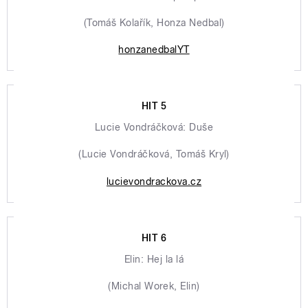
(Tomáš Kolařík, Honza Nedbal)
honzanedbalYT
HIT 5
Lucie Vondráčková: Duše
(Lucie Vondráčková, Tomáš Kryl)
lucievondrackova.cz
HIT 6
Elin: Hej la lá
(Michal Worek, Elin)