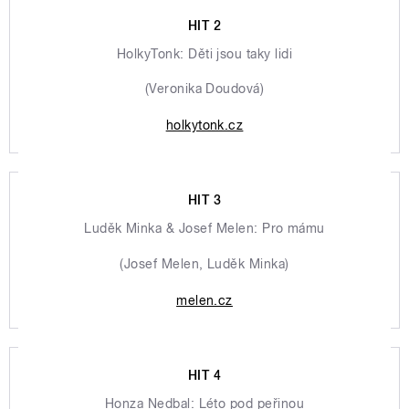
HIT 2
HolkyTonk: Děti jsou taky lidi
(Veronika Doudová)
holkytonk.cz
HIT 3
Luděk Minka & Josef Melen: Pro mámu
(Josef Melen, Luděk Minka)
melen.cz
HIT 4
Honza Nedbal: Léto pod peřinou