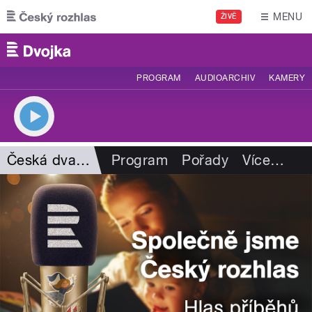
Přejít k hlavnímu obsahu
MENU
ŽIVĚ
PROGRAM
AUDIOARCHIV
KAMERY
Česká dvanáctka
Program
Pořady
Více
…