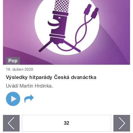
Pop
19. duben 2020
Výsledky hitparády Česká dvanáctka
Uvádí Martin Hrdinka.
STRÁNKY
32
n
zí