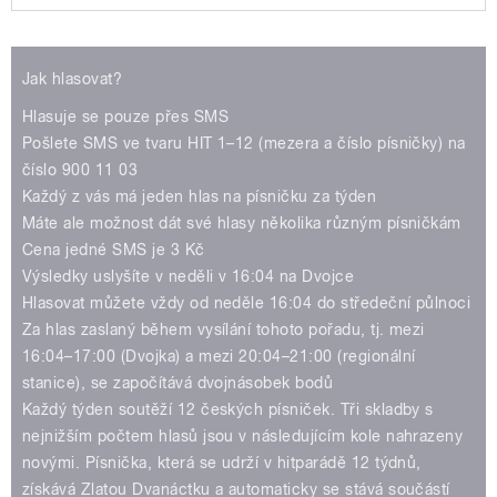
Play /
Jak hlasovat?
Hlasuje se pouze přes SMS
Pošlete SMS ve tvaru HIT 1–12 (mezera a číslo písničky) na
číslo 900 11 03
Každý z vás má jeden hlas na písničku za týden
Máte ale možnost dát své hlasy několika různým písničkám
pause
Cena jedné SMS je 3 Kč
Výsledky uslyšíte v neděli v 16:04 na Dvojce
Hlasovat můžete vždy od neděle 16:04 do středeční půlnoci
Za hlas zaslaný během vysílání tohoto pořadu, tj. mezi
16:04–17:00 (Dvojka) a mezi 20:04–21:00 (regionální
stanice), se započítává dvojnásobek bodů
Každý týden soutěží 12 českých písniček. Tři skladby s
nejnižším počtem hlasů jsou v následujícím kole nahrazeny
novými. Písnička, která se udrží v hitparádě 12 týdnů,
získává Zlatou Dvanáctku a automaticky se stává součástí