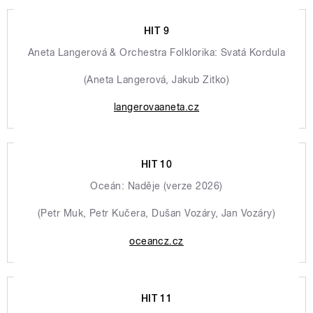
HIT 9
Aneta Langerová & Orchestra Folklorika: Svatá Kordula
(Aneta Langerová, Jakub Zitko)
langerovaaneta.cz
HIT 10
Oceán: Naděje (verze 2026)
(Petr Muk, Petr Kučera, Dušan Vozáry, Jan Vozáry)
oceancz.cz
HIT 11