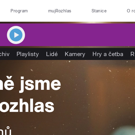
Program
mujRozhlas
Stanice
O r
chiv
Playlisty
Lidé
Kamery
Hry a četba
R