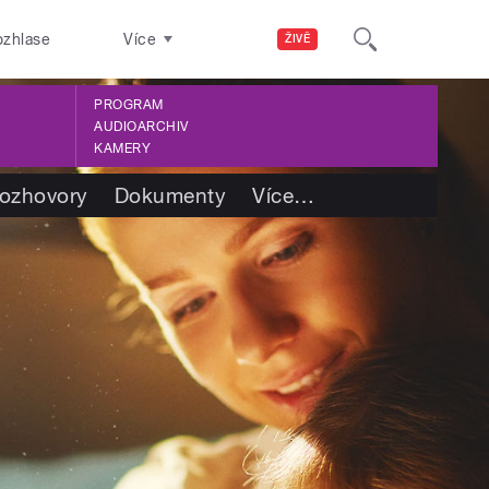
ozhlase
Více
ŽIVĚ
PROGRAM
AUDIOARCHIV
KAMERY
ozhovory
Dokumenty
Více
…