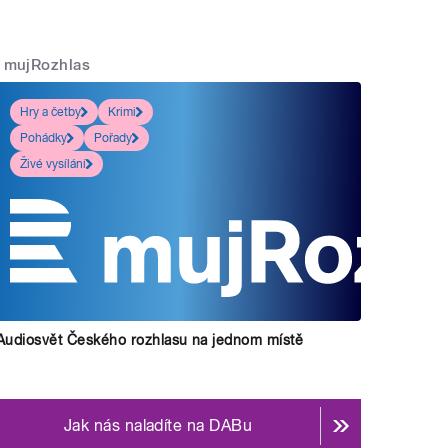
mujRozhlas
Hry a četby
Krimi
Pohádky
Pořady
Živé vysílání
Audiosvět Českého rozhlasu na jednom místě
Jak nás naladíte na DABu