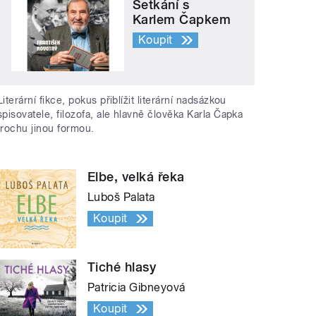
Setkání s
Karlem Čapkem
Koupit
Literární fikce, pokus přiblížit literární nadsázkou
spisovatele, filozofa, ale hlavně člověka Karla Čapka
trochu jinou formou.
Elbe, velká řeka
Luboš Palata
Koupit
Tiché hlasy
Patricia Gibneyová
Koupit