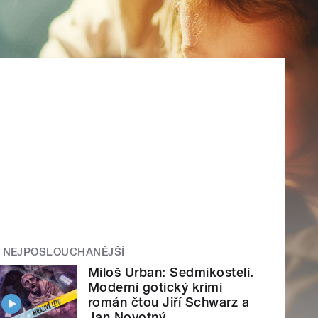
NEJPOSLOUCHANĚJŠÍ
Miloš Urban: Sedmikostelí.
Moderní gotický krimi
román čtou Jiří Schwarz a
Jan Novotný