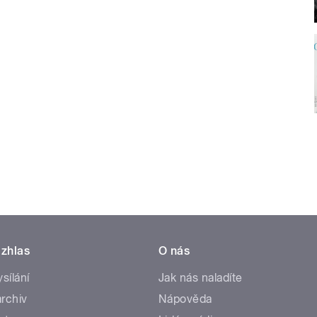
zhlas
O nás
ysílání
Jak nás naladíte
rchiv
Nápověda