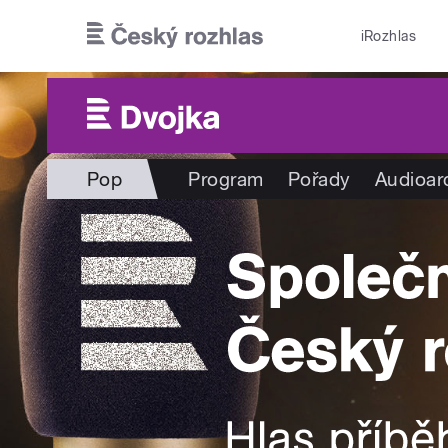
Přejít k hlavnímu obsahu
iRozhlas
Pop
Program
Pořady
Audioar