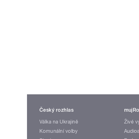
Český rozhlas
mujRo
Válka na Ukrajině
Živé v
Komunální volby
Audioa