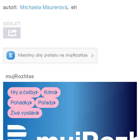
autoři:
Michaela Maurerová
,
eh
Všechny díly pořadu na mujRozhlas
mujRozhlas
Hry a četby
Krimi
Pohádky
Pořady
Živé vysílání