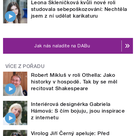
Leona Skleničková kvůli nové roli
studovala sebepoškozování: Nechtěla
jsem z ní udělat karikaturu
Jak nás naladíte na DABu
VÍCE Z POŘADU
Robert Mikluš v roli Othella: Jako
historky v hospodě. Tak by se měl
recitovat Shakespeare
Interiérová designérka Gabriela
Hámová: S čím bojuju, jsou inspirace
z internetu
Virolog Jiří Černý apeluje: Před