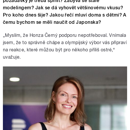
požadavky je třeba splnit? Zabývá se stále
modelingem? Jak se dá vyhovět většinovému vkusu?
Pro koho dnes šije? Jakou řečí mluví doma s dětmi? A
čemu bychom se měli naučit od Japonska?
„Myslím, že Honza Černý podporu nepotřeboval. Vnímala
jsem, že to správně chápe a olympijský výbor vás připraví
na reakce, které můžou být pro někoho příliš ostré,“
uvažuje.