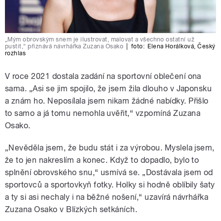
„Mým obrovským snem je ilustrovat, malovat a všechno ostatní už
pustit,“ přiznává návrhářka Zuzana Osako
|
foto:
Elena Horálková
,
Český
rozhlas
V roce 2021 dostala zadání na sportovní oblečení ona
sama. „Asi se jim spojilo, že jsem žila dlouho v Japonsku
a znám ho. Neposílala jsem nikam žádné nabídky. Přišlo
to samo a já tomu nemohla uvěřit,“ vzpomíná Zuzana
Osako.
„Nevěděla jsem, že budu stát i za výrobou. Myslela jsem,
že to jen nakreslím a konec. Když to dopadlo, bylo to
splnění obrovského snu,
“ usmívá se.
„
Dostávala jsem od
sportovců a sportovkyň fotky. Holky si hodně oblíbily šaty
a ty si asi nechaly i na běžné nošení,“ uzavírá návrhářka
Zuzana Osako v Blízkých setkáních.