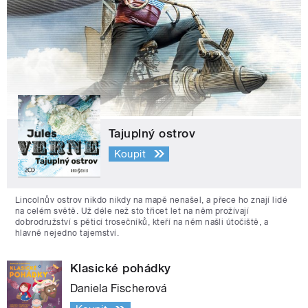
Tajuplný ostrov
Koupit
Lincolnův ostrov nikdo nikdy na mapě nenašel, a přece ho znají lidé
na celém světě. Už déle než sto třicet let na něm prožívají
dobrodružství s pěticí trosečníků, kteří na něm našli útočiště, a
hlavně nejedno tajemství.
Klasické pohádky
Daniela Fischerová