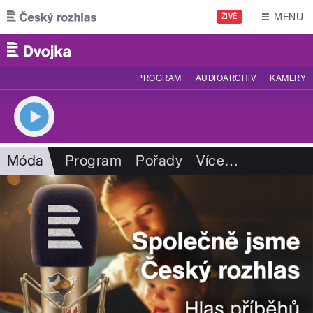
Přejít k hlavnímu obsahu
MENU
ŽIVĚ
PROGRAM
AUDIOARCHIV
KAMERY
Móda
Program
Pořady
Více
…