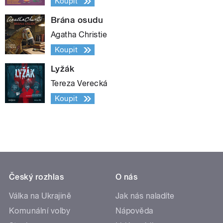
Koupit
Brána osudu
Agatha Christie
Koupit
Lyžák
Tereza Verecká
Koupit
Český rozhlas
O nás
Válka na Ukrajině
Jak nás naladíte
Komunální volby
Nápověda