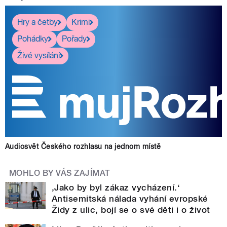
Hry a četby
Krimi
Pohádky
Pořady
Živé vysílání
Audiosvět Českého rozhlasu na jednom místě
MOHLO BY VÁS ZAJÍMAT
‚Jako by byl zákaz vycházení.‘
Antisemitská nálada vyhání evropské
Židy z ulic, bojí se o své děti i o život