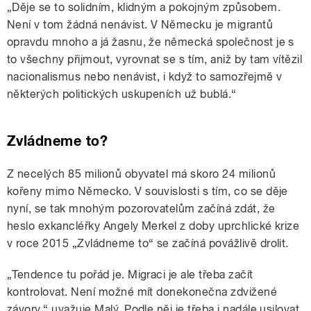
„Děje se to solidním, klidným a pokojným způsobem.
Není v tom žádná nenávist. V Německu je migrantů
opravdu mnoho a já žasnu, že německá společnost je s
to všechny přijmout, vyrovnat se s tím, aniž by tam vítězil
nacionalismus nebo nenávist, i když to samozřejmě v
některých politických uskupeních už bublá.“
Zvládneme to?
Z necelých 85 milionů obyvatel má skoro 24 milionů
kořeny mimo Německo. V souvislosti s tím, co se děje
nyní, se tak mnohým pozorovatelům začíná zdát, že
heslo exkancléřky Angely Merkel z doby uprchlické krize
v roce 2015 „Zvládneme to“ se začíná povážlivě drolit.
„Tendence tu pořád je. Migraci je ale třeba začít
kontrolovat. Není možné mít donekonečna zdvižené
závory,
“
uvažuje Malý. Podle něj je třeba i nadále usilovat