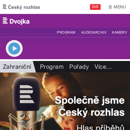
Přejít k hlavnímu obsahu
MENU
ŽIVĚ
PROGRAM
AUDIOARCHIV
KAMERY
Zahraniční
Program
Pořady
Více
…