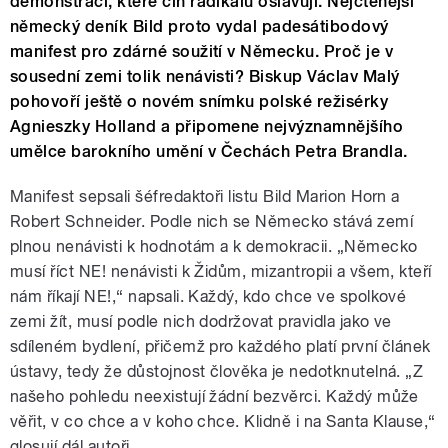
demonstrací, které čin radikálů oslavují. Nejčtenější
německý deník Bild proto vydal padesátibodový
manifest pro zdárné soužití v Německu. Proč je v
sousední zemi tolik nenávisti? Biskup Václav Malý
pohovoří ještě o novém snímku polské režisérky
Agnieszky Holland a připomene nejvýznamnějšího
umělce barokního umění v Čechách Petra Brandla.
Manifest sepsali šéfredaktoři listu Bild Marion Horn a
Robert Schneider. Podle nich se Německo stává zemí
plnou nenávisti k hodnotám a k demokracii. „Německo
musí říct NE! nenávisti k Židům, mizantropii a všem, kteří
nám říkají NE!,“ napsali. Každý, kdo chce ve spolkové
zemi žít, musí podle nich dodržovat pravidla jako ve
sdíleném bydlení, přičemž pro každého platí první článek
ústavy, tedy že důstojnost člověka je nedotknutelná. „Z
našeho pohledu neexistují žádní bezvěrci. Každý může
věřit, v co chce a v koho chce. Klidně i na Santa Klause,“
glosují dál autoři.