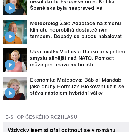
nesolidaritu Evropské unie. Kritika
Španělska byla nespravedlivá
Meteorolog Žák: Adaptace na změnu
klimatu neprobíhá dostatečným
tempem. Dopady se budou nabalovat
Ukrajinistka Víchová: Rusko je v jistém
smyslu silnější než NATO. Pomoct
může jen únava na bojišti
Ekonomka Matesová: Báb al-Mandab
jako druhý Hormuz? Blokování úžin se
stává nástojem hybridní války
E-SHOP ČESKÉHO ROZHLASU
Vždycky jsem si přál ocitnout se v románu