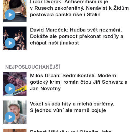
Libor Dvořák: Antisemitismus je
v Rusech zakořeněný. Nenávist k Židům
pěstovala carská říše i Stalin
David Mareček: Hudba svět nezmění.
Dokáže ale pomoct překonat rozdíly a
chápat naši jinakost
NEJPOSLOUCHANĚJŠÍ
Miloš Urban: Sedmikostelí. Moderní
gotický krimi román čtou Jiří Schwarz a
Jan Novotný
Voxel skládá hity a míchá parfémy.
S jednou vůní ale marně bojuje
Robert Mikluš v roli Othella: Jako