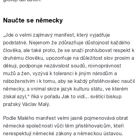
Naučte se německy
„Jde o velmi zajímavý manifest, který vyjadřuje
podstatné. Nejenom že zdůrazňuje důstojnost každého
člověka, ale také proto, že se snaží prohlubovat respekt k
druhému člověku, upozorňuje na důležitost slov prosím a
děkuji, podporuje nezávislost soudů, rovnoprávnost
mužů a žen, vyzývá k toleranci k jiným národům a
náboženstvím i k tomu, aby se každý přistěhovalec naučil
německy, a vnímal skrze jazyk kulturu státu, ve kterém
získal azyl,“ říká v pořadu Jak to vidí... světící biskup
pražský Václav Malý.
Podle Malého manifest velmi jasně pojmenovává obrat
německé společnosti vůči těm přistěhovalcům, kteří
nerespektují německé zákony a německou ústavou.