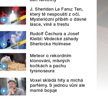
J. Sheridan Le Fanu: Ten,
který tě nespouští z očí.
Mysteriózní příběh o dávné
lásce, vině a trestu
Rudolf Čechura a Josef
Kleibl: Vědecké záhady
Sherlocka Holmese
Meteor o rekordním
klonování, mlsných
kočkách a pachu
tyranosaura
Voxel skládá hity a míchá
parfémy. S jednou vůní ale
marně bojuje