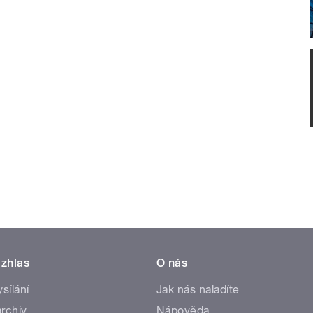
zhlas
O nás
ysílání
Jak nás naladíte
rchiv
Nápověda