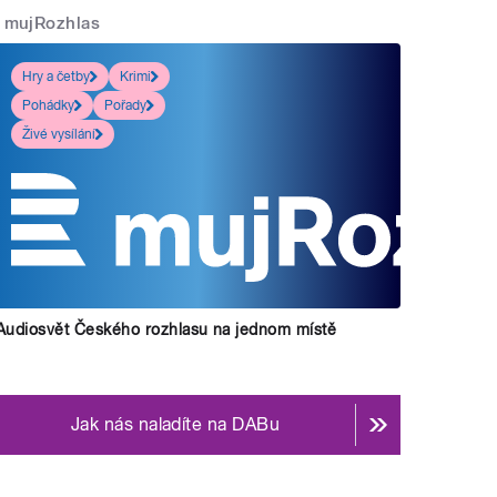
mujRozhlas
Hry a četby
Krimi
Pohádky
Pořady
Živé vysílání
Audiosvět Českého rozhlasu na jednom místě
Jak nás naladíte na DABu