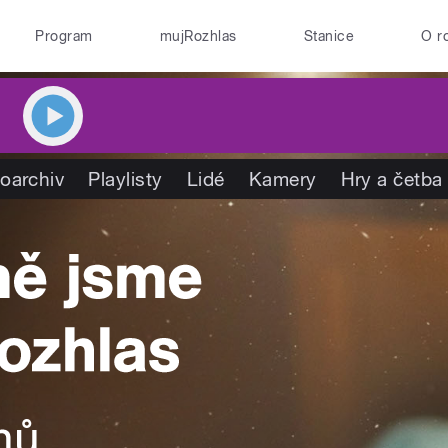
Program
mujRozhlas
Stanice
O r
oarchiv
Playlisty
Lidé
Kamery
Hry a četba