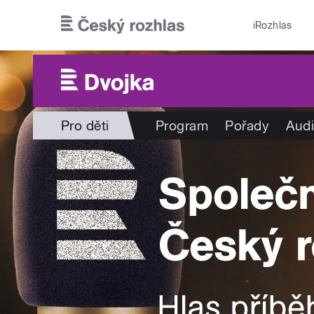
Přejít k hlavnímu obsahu
iRozhlas
Pro děti
Program
Pořady
Audi