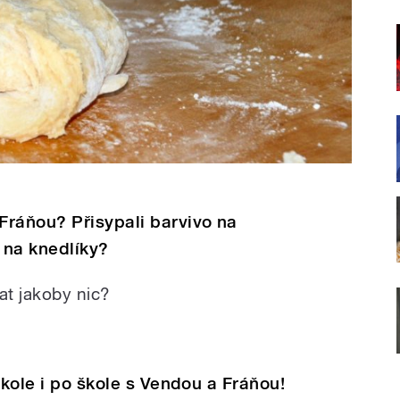
Fráňou? Přisypali barvivo na
a na knedlíky?
at jakoby nic?
škole i po škole s Vendou a Fráňou!