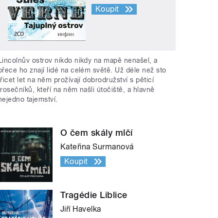
Koupit
Lincolnův ostrov nikdo nikdy na mapě nenašel, a
přece ho znají lidé na celém světě. Už déle než sto
třicet let na něm prožívají dobrodružství s pěticí
trosečníků, kteří na něm našli útočiště, a hlavně
nejedno tajemství.
O čem skály mlčí
Kateřina Surmanová
Koupit
Tragédie Liblice
Jiří Havelka