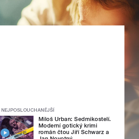
NEJPOSLOUCHANĚJŠÍ
Miloš Urban: Sedmikostelí.
Moderní gotický krimi
román čtou Jiří Schwarz a
Jan Novotný