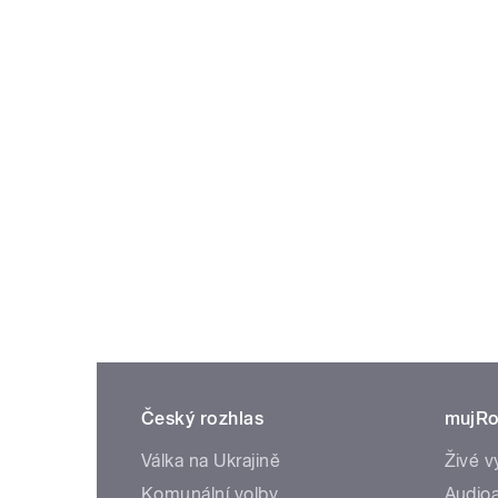
Český rozhlas
mujRo
Válka na Ukrajině
Živé v
Komunální volby
Audioa