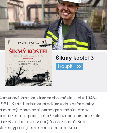
Šikmý kostel 3
Koupit
Románová kronika ztraceného města - léta 1945–
1961. Karin Lednická předkládá do značné míry
převratný, dosavadní paradigma měnící obraz
hornického regionu, jehož zahlazenou historii stále
překrývá tlustá vrstva mýtů a zakořeněných
stereotypů o „černé zemi a rudém kraji“.