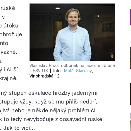
 ruské
 v
o útoku
 ohrožuje
omto
 vážně.
a
Vlastislav Bříza, odborník na jaderné zbraně
 i širší
z FSV UK
|
foto:
Matěj Skalický
,
Vinohradská 12
rajině.
smý stupeň eskalace hrozby jadernými
upuje vždy, když se mu příliš nedaří,
ojivá nebo je někde nějaký problém či
k to tedy nevybočuje z dosavadní ruské
 Jak to vidí...