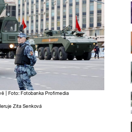
ě | Foto: Fotobanka Profimedia
deruje Zita Senková