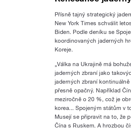
Přísně tajný strategický jade
New York Times schválit leto
Biden. Podle deníku se Spoje
koordinovaných jaderných hro
Koreje.
„Válka na Ukrajině má bohuže
jaderných zbraní jako takový
jaderných zbraní kontinuálně 
přesně opačný. Například Čína
meziročně o 20 %, což je obro
korea... Spojeným státům v t
Musejí se připravit na to, ž
Čína s Ruskem. A hrozbou čís