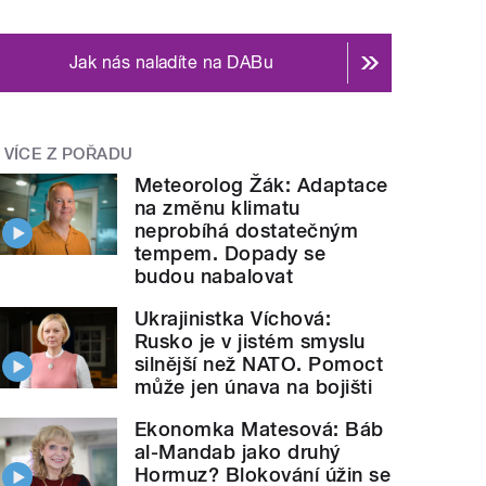
Jak nás naladíte na DABu
VÍCE Z POŘADU
Meteorolog Žák: Adaptace
na změnu klimatu
neprobíhá dostatečným
tempem. Dopady se
budou nabalovat
Ukrajinistka Víchová:
Rusko je v jistém smyslu
silnější než NATO. Pomoct
může jen únava na bojišti
Ekonomka Matesová: Báb
al-Mandab jako druhý
Hormuz? Blokování úžin se