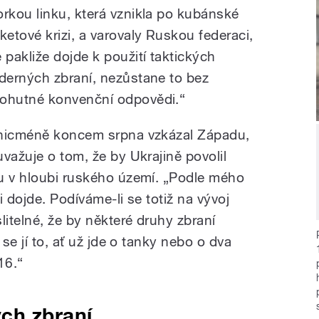
orkou linku, která vznikla po kubánské
aketové krizi, a varovaly Ruskou federaci,
e pakliže dojde k použití taktických
aderných zbraní, nezůstane to bez
ohutné konvenční odpovědi.“
 nicméně koncem srpna vzkázal Západu,
važuje o tom, že by Ukrajině povolil
u v hloubi ruského území. „Podle mého
i dojde. Podíváme-li se totiž na vývoj
litelné, že by některé druhy zbraní
 se jí to, ať už jde o tanky nebo o dva
16.“
ch zbraní