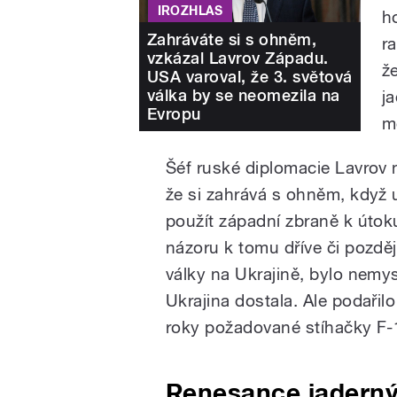
IROZHLAS
h
Zahráváte si s ohněm,
r
vzkázal Lavrov Západu.
ž
USA varoval, že 3. světová
válka by se neomezila na
j
Evropu
m
Šéf ruské diplomacie Lavrov
že si zahrává s ohněm, když u
použít západní zbraně k útok
názoru k tomu dříve či pozděj
války na Ukrajině, bylo nemys
Ukrajina dostala. Ale podařilo
roky požadované stíhačky F-
Renesance jaderný