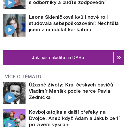
s odborníky a buďte zodpovědní
Leona Skleničková kvůli nové roli
studovala sebepoškozování: Nechtěla
jsem z ní udělat karikaturu
Jak nás naladíte na DABu
VÍCE O TÉMATU
Úžasné životy: Král českých bavičů
Vladimír Menšík podle herce Pavla
Zedníčka
Kovbojkatojka a další přeřeky na
Dvojce. Aneb když Adam a Jakub perlí
při živém vysílání