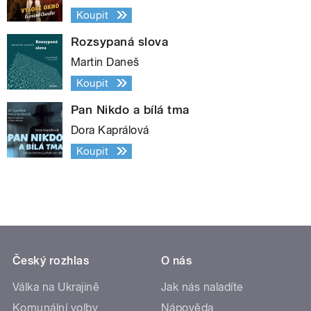
Koupit
Rozsypaná slova
Martin Daneš
Koupit
Pan Nikdo a bílá tma
Dora Kaprálová
Koupit
Český rozhlas
O nás
Válka na Ukrajině
Jak nás naladíte
Komunální volby
Nápověda