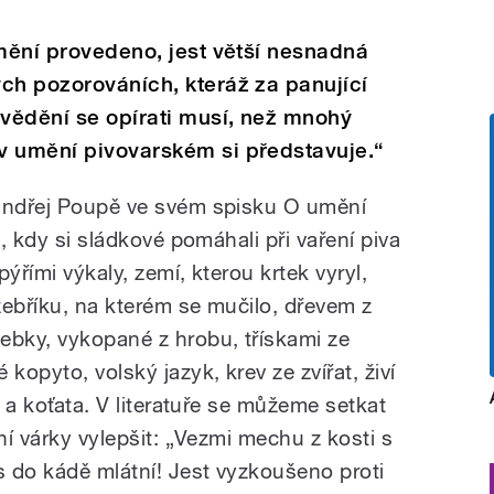
umění provedeno, jest větší nesnadná
ch pozorováních, kteráž za panující
vědění se opírati musí, než mnohý
v umění pivovarském si představuje.“
 Ondřej Poupě ve svém spisku O umění
ě, kdy si sládkové pomáhali při vaření piva
ýřími výkaly, zemí, kterou krtek vyryl,
žebříku, na kterém se mučilo, dřevem z
ebky, vykopané z hrobu, třískami ze
kopyto, volský jazyk, krev ze zvířat, živí
a a koťata. V literatuře se můžeme setkat
ní várky vylepšit: „Vezmi mechu z kosti s
s do kádě mlátní! Jest vyzkoušeno proti