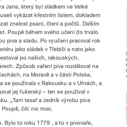
ra Jana, který byl sládkem ve Velké
museli vykázat křestním listem, dokladem
at znalost psaní, čtení a počtů. Dalším
t. Poupě během svého učení (to trvalo
bou piva a sladu. Po vyučení pracoval rok
ariéru jako sládek v Třebíči a nato jako
cestoval po našich, rakouských,
rech. Způsob vaření piva rozděloval na
Čechách, na Moravě a v části Polska,
a se používala v Rakousku a v Uhrách, a
zval jej fušerský – ten se používal v
u. „Tam tesař a zedník výrobu piva
 Poupě, čili: nic moc.
 Bylo to roku 1779 , a to v pivovaře,