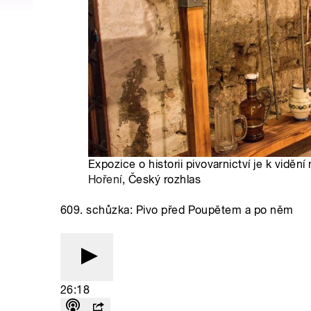
Expozice o historii pivovarnictví je k viděn
Hoření
, Český rozhlas
609. schůzka: Pivo před Poupětem a po něm
26:18