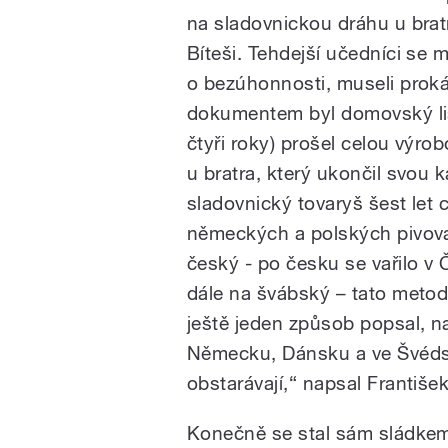
na sladovnickou dráhu u brat
Bíteši. Tehdejší učedníci se 
o bezúhonnosti, museli prokáz
dokumentem byl domovský lis
čtyři roky) prošel celou výro
u bratra, který ukončil svou k
sladovnický tovaryš šest let 
německých a polských pivova
český - po česku se vařilo v 
dále na švábský – tato metod
ještě jeden způsob popsal, na
Německu, Dánsku a ve Švédsk
obstarávají,“ napsal František
Konečně se stal sám sládkem.