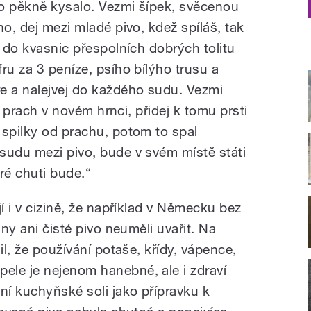
o pěkně kysalo. Vezmi šípek, svěcenou
ho, dej mezi mladé pivo, kdež spíláš, tak
ž do kvasnic přespolních dobrých tolitu
ru za 3 peníze, psího bílýho trusu a
e a nalejvej do každého sudu. Vezmi
na prach v novém hrnci, přidej k tomu prsti
 spilky od prachu, potom to spal
sudu mezi pivo, bude v svém místě státi
ré chuti bude.“
í i v cizině, že například v Německu bez
iny ani čisté pivo neuměli uvařit. Na
il, že používání potaše, křídy, vápence,
le je nejenom hanebné, ale i zdraví
ní kuchyňské soli jako přípravku k