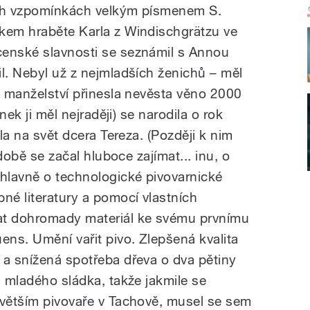
ých vzpomínkách velkým písmenem S.
kem hraběte Karla z Windischgrätzu ve
censké slavnosti se seznámil s Annou
l. Nebyl už z nejmladších ženichů – měl
o manželství přinesla nevěsta věno 2000
ínek ji měl nejraději) se narodila o rok
šla na svět dcera Tereza. (Později k nim
 době se začal hluboce zajímat... inu, o
 hlavně o technologické pivovarnické
é literatury a pomocí vlastních
at dohromady materiál ke svému prvnímu
ens. Umění vařit pivo. Zlepšená kvalita
 a snížená spotřeba dřeva o dva pětiny
a mladého sládka, takže jakmile se
 větším pivovaře v Tachově, musel se sem