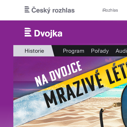
Přejít k hlavnímu obsahu
iRozhlas
Historie
Program
Pořady
Audi