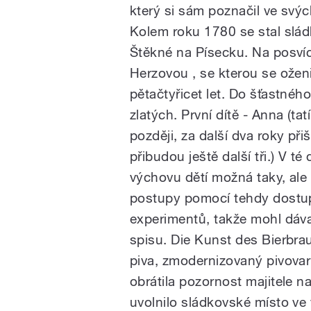
který si sám poznačil ve sv
Kolem roku 1780 se stal slád
Štěkné na Písecku. Na posví
Herzovou , se kterou se oženi
pětačtyřicet let. Do šťastnéh
zlatých. První dítě - Anna (tat
později, za další dva roky při
přibudou ještě další tři.) V té
výchovu dětí možná taky, ale
postupy pomocí tehdy dostupn
experimentů, takže mohl dáv
spisu. Die Kunst des Bierbrau
piva, zmodernizovaný pivovar
obrátila pozornost majitele n
uvolnilo sládkovské místo ve