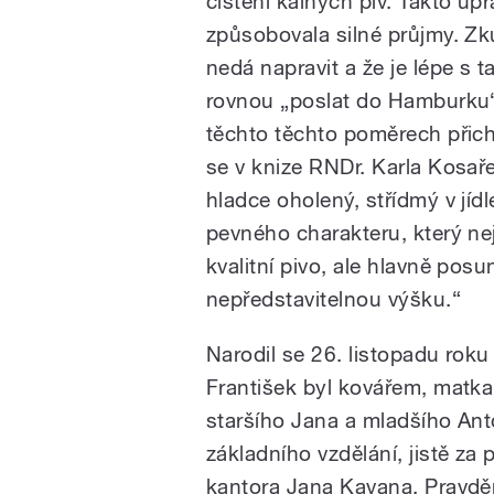
čistění kalných piv. Takto up
způsobovala silné průjmy. Zku
nedá napravit a že je lépe s 
rovnou „poslat do Hamburku“
těchto těchto poměrech přich
se v knize RNDr. Karla Kosaře
hladce oholený, střídmý v jídl
pevného charakteru, který ne
kvalitní pivo, ale hlavně pos
nepředstavitelnou výšku.“
Narodil se 26. listopadu rok
František byl kovářem, matka
staršího Jana a mladšího Ant
základního vzdělání, jistě za
kantora Jana Kavana. Pravdě