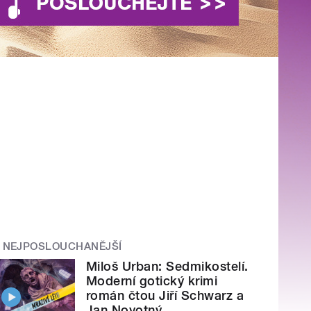
NEJPOSLOUCHANĚJŠÍ
Miloš Urban: Sedmikostelí.
Moderní gotický krimi
román čtou Jiří Schwarz a
Jan Novotný