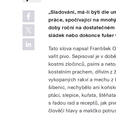
„Sladování, má-li býti dle 
práce, spočívající na mnohý
doby roční na dostatečném 
sládek nebo dokonce fušer 
Tato slova napsal František
vařit pivo. Sepisoval je v dob
kostmi zločinců, psími a netop
kostelním prachem, dřívím z 
vykopaných rakví a mechu z l
šibenic, nechybělo ani koňské 
ptáci, slepice, kuřata, štěňat
s řadou rad a receptů, jak piv
člověčí hlavy a maličko potru