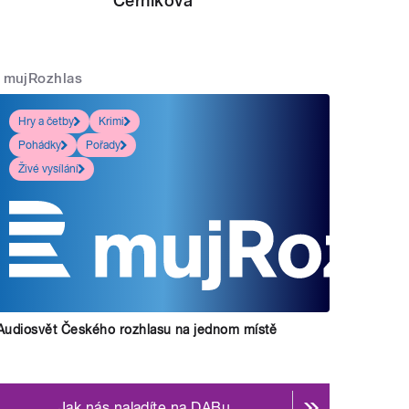
Černíková
mujRozhlas
Hry a četby
Krimi
Pohádky
Pořady
Živé vysílání
Audiosvět Českého rozhlasu na jednom místě
Jak nás naladíte na DABu