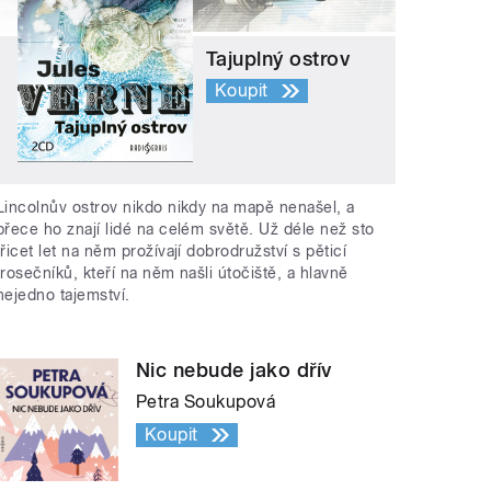
Tajuplný ostrov
Koupit
Lincolnův ostrov nikdo nikdy na mapě nenašel, a
přece ho znají lidé na celém světě. Už déle než sto
třicet let na něm prožívají dobrodružství s pěticí
trosečníků, kteří na něm našli útočiště, a hlavně
nejedno tajemství.
Nic nebude jako dřív
Petra Soukupová
Koupit