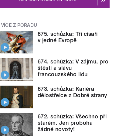
VÍCE Z POŘADU
675. schůzka: Tři císaři
v jedné Evropě
674. schůzka: V zájmu, pro
štěstí a slávu
francouzského lidu
673. schůzka: Kariéra
dělostřelce z Dobré strany
672. schůzka: Všechno při
starém. Jen proboha
žádné novoty!