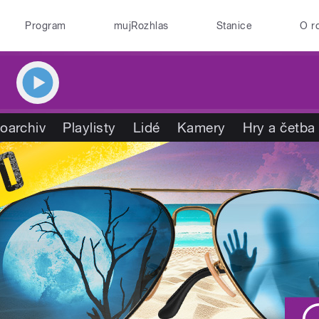
Program
mujRozhlas
Stanice
O r
oarchiv
Playlisty
Lidé
Kamery
Hry a četba