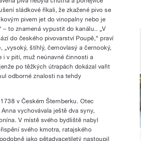
ravená piva nebyla chutná a ponejvíce
šení sládkové říkali, že zkažené pivo se
takovým pivem jet do vinopalny nebo je
 – to znamená vypustit do kanálu.. „V
ází do českého pivovarství Poupě,“ praví
, „vysoký, štíhlý, černovlasý a černooký,
e i v pití, muž neúnavné činnosti a
jenže po těžkých útrapách dokázal vařit
unul odborné znalosti na tehdy
u 1738 v Českém Šternberku. Otec
 Anna vychovávala ještě dva syny,
onína. V místě svého bydliště nabyl
 přispění svého kmotra, ratajského
podobně jako pětadvacetiletý nastoupil