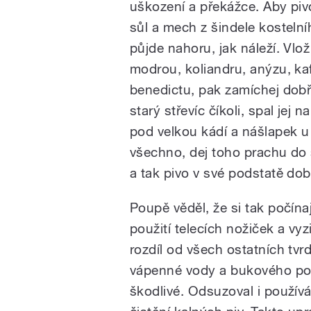
uškození a překážce. Aby piv
sůl a mech z šindele kostelní
půjde nahoru, jak náleží. Vlo
modrou, koliandru, anýzu, kaf
benedictu, pak zamíchej dobř
starý střevíc číkoli, spal jej 
pod velkou kádí a nášlapek u
všechno, dej toho prachu do 
a tak pivo v své podstatě dob
Poupě věděl, že si tak počínaj
použití telecích nožiček a vyz
rozdíl od všech ostatních tvrd
vápenné vody a bukového pope
škodlivé. Odsuzoval i používá