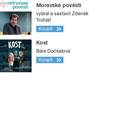
Moravské pověsti
vybral a sestavil Zdeněk
Truhlář
Koupit
Kost
Bára Dočkalová
Koupit