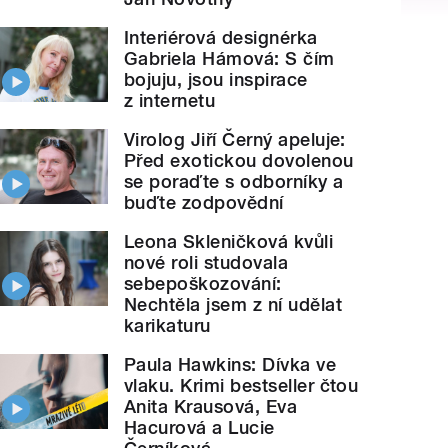
Interiérová designérka
Gabriela Hámová: S čím
bojuju, jsou inspirace
z internetu
Virolog Jiří Černý apeluje:
Před exotickou dovolenou
se poraďte s odborníky a
buďte zodpovědní
Leona Skleničková kvůli
nové roli studovala
sebepoškozování:
Nechtěla jsem z ní udělat
karikaturu
Paula Hawkins: Dívka ve
vlaku. Krimi bestseller čtou
Anita Krausová, Eva
Hacurová a Lucie