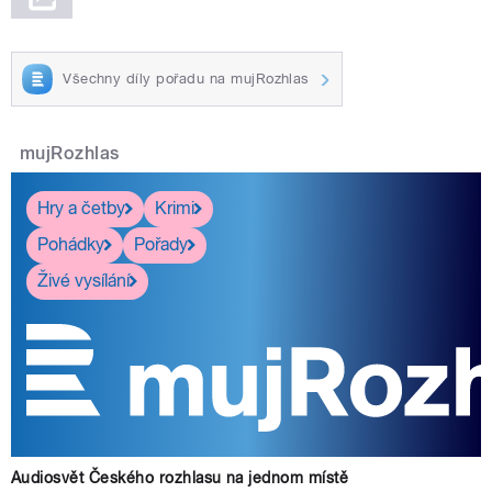
Všechny díly pořadu na mujRozhlas
mujRozhlas
Hry a četby
Krimi
Pohádky
Pořady
Živé vysílání
Audiosvět Českého rozhlasu na jednom místě