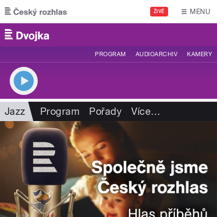
Přejít k hlavnímu obsahu
MENU
ŽIVĚ
PROGRAM
AUDIOARCHIV
KAMERY
Jazz
Program
Pořady
Více
…