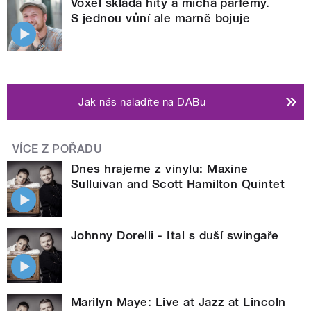
Voxel skládá hity a míchá parfémy.
S jednou vůní ale marně bojuje
Jak nás naladíte na DABu
VÍCE Z POŘADU
Dnes hrajeme z vinylu: Maxine
Sulluivan and Scott Hamilton Quintet
Johnny Dorelli - Ital s duší swingaře
Marilyn Maye: Live at Jazz at Lincoln