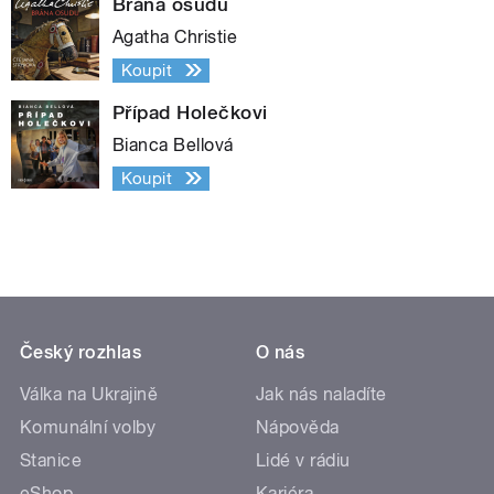
Brána osudu
Agatha Christie
Koupit
Případ Holečkovi
Bianca Bellová
Koupit
Český rozhlas
O nás
Válka na Ukrajině
Jak nás naladíte
Komunální volby
Nápověda
Stanice
Lidé v rádiu
eShop
Kariéra