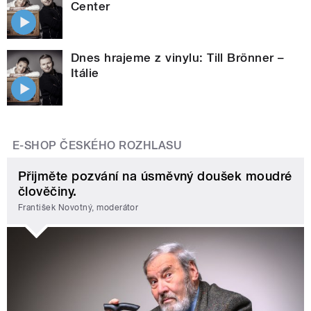
Center
Dnes hrajeme z vinylu: Till Brönner –
Itálie
E-SHOP ČESKÉHO ROZHLASU
Přijměte pozvání na úsměvný doušek moudré
člověčiny.
František Novotný, moderátor