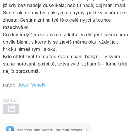
již kdy bez naděje duše lkala; neb tu naděj objímání malá.
Sonet plamenný tvá přikryj ústa, rýmy, polibky, v něm prší
zhusta. Sestina zni na tvé tělo celé nyjící a touhou
rozechvělé!
Co dřív tedy? Ruka chví se, zdráhá, vždyť jest básní sama
chvíle blaha, v které ty se zjevíš mému oku, vždyť jak
hříčku lámeš rým i sloku.
Kdo chtěl zvát tě múzou svou a paní, bohyní – v svém
stane horování, políbí tě, sotva výkřik ztlumíš – Tomu také
nejlíp porozumíš.
autor:
Josef Veselý
Všechny díly pořadu na mujRozhlas