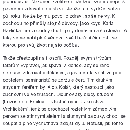
jednoduché. Nakonec zvolil seminář kvůli svému nepříliš
pevnému zdravotnímu stavu. Jenže tam vydržel sotva
půl roku. Ne že by mu povolilo zdraví, spíše nervy. K
odchodu ho přiměly stejné důvody, jako kdysi Karla
Havlíčka: nesvobodný duch, plný donášení a špiclování. A
taky se nemohl plně věnovat své literární činnosti, se
kterou pro svůj život najisto počítal.
Takže přestoupil na filosofii. Později svým strýcům
farářům vyprávěl, jak spával v klerice, aby se ráno
nemusel zdržovat oblékáním, a jak prefekt věřil, že pod
postelemi seminaristů se zdržuje čert. Tím druhým
strýcem farářem byl Alois Kolář, který nastoupil jako
duchovní ve Veltrusech. Dlouhovlasý bledý student
(hovoříme o Emilovi…­ vlastně nyní již Jaroslavu
Vrchlickém), jenž se procházel rozlehlým zámeckým
parkem se stinnými alejemi a slunnými palouky, chodil se
koupat a plně vychutnával zdejší idylu. Netušil, jak tento