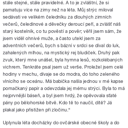
stále stejné, stále pravidelné. A to je zvláštní, že si
pamatuju více na zimy než na léta. Můj strýc miloval
sedávati ve velikém čeledníku za dlouhých zimních
večerů, čeledínové a děvečky deroucí peří, a zvlášť náš
starý kostelník, co tu pověstí a pověr; věřil jsem sám, že
jsem viděl ohnivé muže, a často utekl jsem za
adventních večerů, bych s bázní v srdci se díval do luk,
zahalených mlhou, na mystický rej bludiček. Druhý pak
zvuk, který mne unášel, byla hymna lesů, rozkolébaných
vichrem. Tenkráte psal jsem už verše. Proležel jsem celé
hodiny v mechu, dívaje se do modra, do toho zeleného
vlnícího se oceánu. Má babička našla jednou v mé kapse
pomačkaný papír a odevzdala jej mému strýci. Byla to má
nejprvnější báseň, a byl jsem hrdý, že opěvovala sťaté
pány po bělohorské bitvě. Kdo tě to naučil, dítě? Já
plakal jako přistižen při zločinu.“
Uplynula léta docházky do ovčárské obecné školy a do