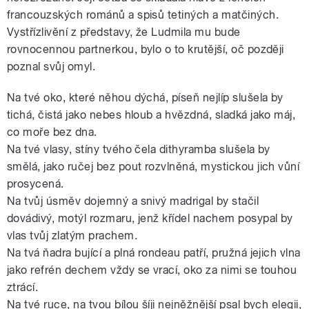
francouzských románů a spisů tetiných a matčiných.
Vystřízlivění z představy, že Ludmila mu bude
rovnocennou partnerkou, bylo o to krutější, oč později
poznal svůj omyl.
Na tvé oko, které něhou dýchá, píseň nejlíp slušela by
tichá, čistá jako nebes hloub a hvězdná, sladká jako máj,
co moře bez dna.
Na tvé vlasy, stíny tvého čela dithyramba slušela by
smělá, jako ručej bez pout rozvlněná, mystickou jich vůní
prosycená.
Na tvůj úsměv dojemný a snivý madrigal by stačil
dovádivý, motýl rozmaru, jenž křídel nachem posypal by
vlas tvůj zlatým prachem.
Na tvá ňadra bující a plná rondeau patří, pružná jejich vlna
jako refrén dechem vždy se vrací, oko za nimi se touhou
ztrácí.
Na tvé ruce, na tvou bílou šíji nejněžnější psal bych elegii,