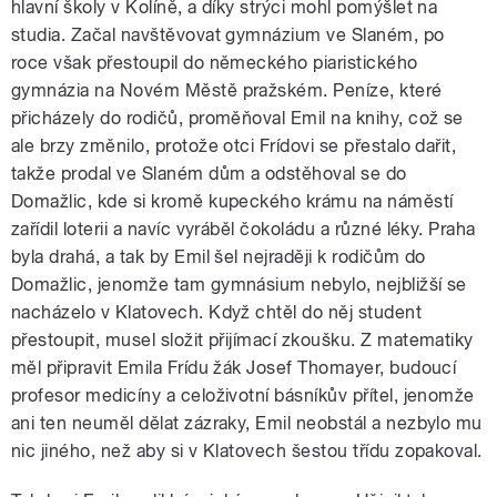
hlavní školy v Kolíně, a díky strýci mohl pomýšlet na
studia. Začal navštěvovat gymnázium ve Slaném, po
roce však přestoupil do německého piaristického
gymnázia na Novém Městě pražském. Peníze, které
přicházely do rodičů, proměňoval Emil na knihy, což se
ale brzy změnilo, protože otci Frídovi se přestalo dařit,
takže prodal ve Slaném dům a odstěhoval se do
Domažlic, kde si kromě kupeckého krámu na náměstí
zařídil loterii a navíc vyráběl čokoládu a různé léky. Praha
byla drahá, a tak by Emil šel nejraději k rodičům do
Domažlic, jenomže tam gymnásium nebylo, nejbližší se
nacházelo v Klatovech. Když chtěl do něj student
přestoupit, musel složit přijímací zkoušku. Z matematiky
měl připravit Emila Frídu žák Josef Thomayer, budoucí
profesor medicíny a celoživotní básníkův přítel, jenomže
ani ten neuměl dělat zázraky, Emil neobstál a nezbylo mu
nic jiného, než aby si v Klatovech šestou třídu zopakoval.