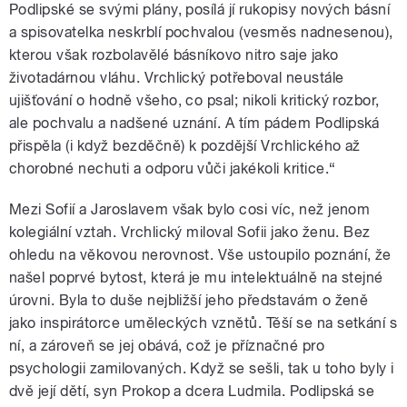
Podlipské se svými plány, posílá jí rukopisy nových básní
a spisovatelka neskrblí pochvalou (vesměs nadnesenou),
kterou však rozbolavělé básníkovo nitro saje jako
životadárnou vláhu. Vrchlický potřeboval neustále
ujišťování o hodně všeho, co psal; nikoli kritický rozbor,
ale pochvalu a nadšené uznání. A tím pádem Podlipská
přispěla (i když bezděčně) k pozdější Vrchlického až
chorobné nechuti a odporu vůči jakékoli kritice.“
Mezi Sofií a Jaroslavem však bylo cosi víc, než jenom
kolegiální vztah. Vrchlický miloval Sofii jako ženu. Bez
ohledu na věkovou nerovnost. Vše ustoupilo poznání, že
našel poprvé bytost, která je mu intelektuálně na stejné
úrovni. Byla to duše nejbližší jeho představám o ženě
jako inspirátorce uměleckých vznětů. Těší se na setkání s
ní, a zároveň se jej obává, což je příznačné pro
psychologii zamilovaných. Když se sešli, tak u toho byly i
dvě její dětí, syn Prokop a dcera Ludmila. Podlipská se