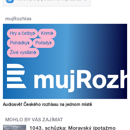
mujRozhlas
Hry a četby
Krimi
Pohádky
Pořady
Živé vysílání
Audiosvět Českého rozhlasu na jednom místě
MOHLO BY VÁS ZAJÍMAT
1043. schůzka: Moravský (potažmo