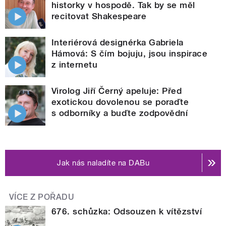
historky v hospodě. Tak by se měl
recitovat Shakespeare
Interiérová designérka Gabriela
Hámová: S čím bojuju, jsou inspirace
z internetu
Virolog Jiří Černý apeluje: Před
exotickou dovolenou se poraďte
s odborníky a buďte zodpovědní
Jak nás naladíte na DABu
VÍCE Z POŘADU
676. schůzka: Odsouzen k vítězství