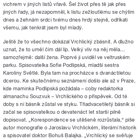
vichrem v jiných listů vřavě. Šel život přes tě jak přes
jiných řady, já nezapomněl, k listu zežloutlému se chýlím
dnes a žehnám srdci tvému dnes hrdý stejně, odříkati
všemu, jak tenkrát jsem byl mladý.
Ještě že to všechno dokázal Vrchlický zbásnit. A dlužno
uznat, že to uměl čím dál líp. Velký vliv na něj měla…
samozřejmě: další žena. Poprvé ji uviděl ve veltruském
parku. Spisovatelka Sofie Podlipská, mladší sestra
Karoliny Světlé. Byla tam na procházce s dvanáctiletou
dcerou. Ke skutečnému seznámení došlo ale až v Praze,
kde maminka Podlipská požádala – coby redaktorka
almanachu Souzvuk – Vrchlického o příspěvek. Od té
doby s ní básník zůstal ve styku. Třiadvacetiletý básník si
začal se spisovatelkou o devatenáct let starší pilně
dopisovat. „Korespondence se utěšeně rozrůstala,“ píše
autor monografie o Jaroslavu Vrchlickém, literární historik
a spisovatel doktor Bohuš Balajka. „Vrchlický se svěřuje