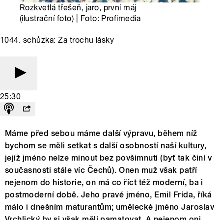
Rozkvetlá třešeň, jaro, první máj
(ilustrační foto) | Foto: Profimedia
1044. schůzka: Za trochu lásky
25:30
Máme před sebou máme další výpravu, během níž
bychom se měli setkat s další osobností naší kultury,
jejíž jméno nelze minout bez povšimnutí (byť tak činí v
současnosti stále víc Čechů). Onen muž však patří
nejenom do historie, on má co říct též moderní, ba i
postmoderní době. Jeho pravé jméno, Emil Frída, říká
málo i dnešním maturantům; umělecké jméno Jaroslav
Vrchlický by si však měli pamatovat. A nejenom oni.