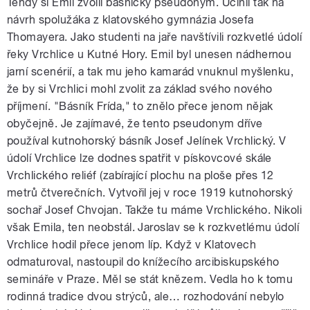
Tehdy si Emil zvolil básnický pseudonym. Učinil tak na
návrh spolužáka z klatovského gymnázia Josefa
Thomayera. Jako studenti na jaře navštívili rozkvetlé údolí
řeky Vrchlice u Kutné Hory. Emil byl unesen nádhernou
jarní scenérií, a tak mu jeho kamarád vnuknul myšlenku,
že by si Vrchlici mohl zvolit za základ svého nového
příjmení. "Básník Frída," to znělo přece jenom nějak
obyčejně. Je zajímavé, že tento pseudonym dříve
používal kutnohorský básník Josef Jelínek Vrchlický. V
údolí Vrchlice lze dodnes spatřit v pískovcové skále
Vrchlického reliéf (zabírající plochu na ploše přes 12
metrů čtverečních. Vytvořil jej v roce 1919 kutnohorský
sochař Josef Chvojan. Takže tu máme Vrchlického. Nikoli
však Emila, ten neobstál. Jaroslav se k rozkvetlému údolí
Vrchlice hodil přece jenom líp. Když v Klatovech
odmaturoval, nastoupil do knížecího arcibiskupského
semináře v Praze. Měl se stát knězem. Vedla ho k tomu
rodinná tradice dvou strýců, ale… rozhodování nebylo