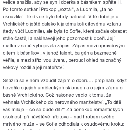
velice snažila, aby se syn i dcerka s básníkem spřátelili.
Po tomto setkání Prokop „roztál“, a Ludmila, „ta ho
okouzlila“. Té dívce bylo tehdy patnáct. V té době je u
Vrchlického ještě daleko k jakémukoli citovému vztahu
(tedy vůči Ludmile), ale byla to Sofie, která začala obracet
stále častěji a naléhavěji jeho pozornost k dceři. Její
matka v sobě vybojovala zápas. Zápas mezi opravdovým
citem k básníkovi, v jehož talent, ba génia bezmezně
věřila, a mezi střízlivou úvahu, beroucí ohled na značný
věkový rozdíl a její mateřství.
Snažila se v něm vzbudit zájem o dceru… přepínala, když
hovořila o jejích uměleckých sklonech a o jejím zájmu o
básně Vrchlického. Což nakonec vedlo k tomu, že
vehnala Vrchlického do nerovného manželství. „To dítě
vás miluje – co se bude dít?“ Za poněkud romantických
okolností při návštěvě hřbitova – nad hrobem svého
mrtvého muže – se Sofie odhodlala k osudovému kroku: