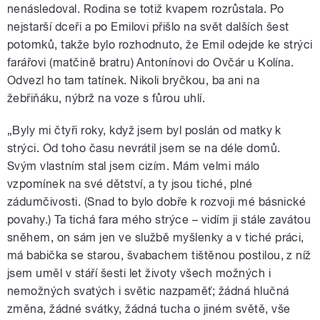
nenásledoval. Rodina se totiž kvapem rozrůstala. Po
nejstarší dceři a po Emilovi přišlo na svět dalších šest
potomků, takže bylo rozhodnuto, že Emil odejde ke strýci
farářovi (matčině bratru) Antonínovi do Ovčár u Kolína.
Odvezl ho tam tatínek. Nikoli bryčkou, ba ani na
žebřiňáku, nýbrž na voze s fůrou uhlí.
„Byly mi čtyři roky, když jsem byl poslán od matky k
strýci. Od toho času nevrátil jsem se na déle domů.
Svým vlastním stal jsem cizím. Mám velmi málo
vzpomínek na své dětství, a ty jsou tiché, plné
zádumčivosti. (Snad to bylo dobře k rozvoji mé básnické
povahy.) Ta tichá fara mého strýce – vidím ji stále zavátou
sněhem, on sám jen ve službě myšlenky a v tiché práci,
má babička se starou, švabachem tištěnou postilou, z níž
jsem uměl v stáří šesti let životy všech možných i
nemožných svatých i světic nazpaměť; žádná hlučná
změna, žádné svátky, žádná tucha o jiném světě, vše