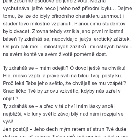
park zasáhne osudově do jeho života. Možná
vychutnával ještě něco jiného než přírodní idylu… Dejme
tomu, že lze do idyly přírodního charakteru zahrnout i
studentovo milostné vzplanutí. Planoucímu studentovi
bylo dvacet. Zrovna tehdy vznikla jeho první milostná
báseň Ty zdráháš se, napovídající jakýsi erotický zážitek.
On jich pak měl – milostných zážitků i milostných básní –
na svém kontě ve svém životě poměrně dost.
Ty zdráháš se – mám odejíti? Ó dovol ještě na chvilku!
Hle, měsíc vzplál a právě svítí na bílou Tvoji postýlku.
Proč leká Tebe jeho světlo, že chvěješ se mu vzápětí?
Snad líčko Tvé by znovu vzkvětlo, kdyby nás uzřel v
objetí?
Ty zdráháš se – a přec v té chvíli nám lásky anděl
nejbližší, víc luny světlo závoj bílý nad námi rozpjal ve
výši!
Jen postůj! – Jeho dech mým retem ať strun Tvé duše
dotkne se, ať zahraje Tvých rájů květem jak zvěst o jaru