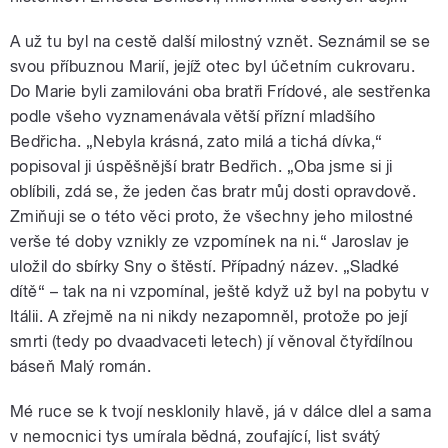
A už tu byl na cestě další milostný vznět. Seznámil se se
svou příbuznou Marií, jejíž otec byl účetním cukrovaru.
Do Marie byli zamilováni oba bratři Frídové, ale sestřenka
podle všeho vyznamenávala větší přízní mladšího
Bedřicha. „Nebyla krásná, zato milá a tichá dívka,“
popisoval ji úspěšnější bratr Bedřich. „Oba jsme si ji
oblíbili, zdá se, že jeden čas bratr můj dosti opravdově.
Zmiňuji se o této věci proto, že všechny jeho milostné
verše té doby vznikly ze vzpomínek na ni.“ Jaroslav je
uložil do sbírky Sny o štěstí. Případný název. „Sladké
dítě“ – tak na ni vzpomínal, ještě když už byl na pobytu v
Itálii. A zřejmě na ni nikdy nezapomněl, protože po její
smrti (tedy po dvaadvaceti letech) jí věnoval čtyřdílnou
báseň Malý román.
Mé ruce se k tvojí nesklonily hlavě, já v dálce dlel a sama
v nemocnici tys umírala bědná, zoufající, list svátý