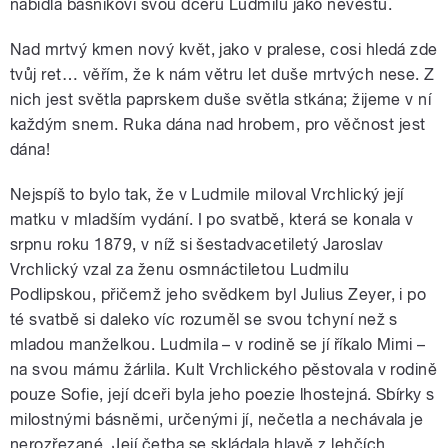
nabídla básníkovi svou dceru Ludmilu jako nevěstu.
Nad mrtvý kmen nový květ, jako v pralese, cosi hledá zde
tvůj ret… věřím, že k nám větru let duše mrtvých nese. Z
nich jest světla paprskem duše světla stkána; žijeme v ní
každým snem. Ruka dána nad hrobem, pro věčnost jest
dána!
Nejspíš to bylo tak, že v Ludmile miloval Vrchlický její
matku v mladším vydání. I po svatbě, která se konala v
srpnu roku 1879, v níž si šestadvacetiletý Jaroslav
Vrchlický vzal za ženu osmnáctiletou Ludmilu
Podlipskou, přičemž jeho svědkem byl Julius Zeyer, i po
té svatbě si daleko víc rozuměl se svou tchyní než s
mladou manželkou. Ludmila – v rodině se jí říkalo Mimi –
na svou mámu žárlila. Kult Vrchlického pěstovala v rodině
pouze Sofie, její dceři byla jeho poezie lhostejná. Sbírky s
milostnými básněmi, určenými jí, nečetla a nechávala je
nerozřezané. Její četba se skládala hlavě z lehčích