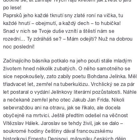
po lese!
Paprsků jeho každé tknutí sny zlaté roní na víčka, tu
každé hnutí – obejmutí, a každý dech – to hubička!
Snad v nich se Tvoje duše vznítí a štěstí nám se
rozední… Ty zdráháš se? – Mám odejíti? Nuž na dobrou
noc poslední!
Začínajícího básníka potkalo na jeho pouti stále mladým
životem hned několik zubatých. O něho samotného se
sice nepokoušely, zato zabily poetu Bohdana Jelínka. Měl
třiadvacet let, zemřel na tuberkulózu. Vrchlický se za pár
let postaral o vydání Jelínkovy literární pozůstalosti. Náhle
a nečekaně zemřel jeho otec Jakub Jan Frída. Nikoli
sebevraždou ani na otravu, jak se říkalo, ale docela
obyčejně na mrtvici. Ještě předtím odešel na věčnost
Vítězslav Hálek. Jaroslav se tehdy živil, jak se dalo –
soukromé hodiny češtiny dával francouzskému
historikovi Ernestu Denisovi, milovníku českých dějin.