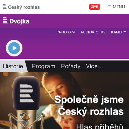
Přejít k hlavnímu obsahu
MENU
ŽIVĚ
PROGRAM
AUDIOARCHIV
KAMERY
Historie
Program
Pořady
Více
…