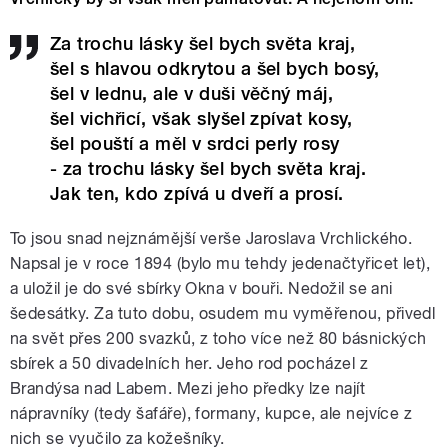
Za trochu lásky šel bych světa kraj,
šel s hlavou odkrytou a šel bych bosý,
šel v lednu, ale v duši věčný máj,
šel vichřicí, však slyšel zpívat kosy,
šel pouští a měl v srdci perly rosy
- za trochu lásky šel bych světa kraj.
Jak ten, kdo zpívá u dveří a prosí.
To jsou snad nejznámější verše Jaroslava Vrchlického.
Napsal je v roce 1894 (bylo mu tehdy jedenačtyřicet let),
a uložil je do své sbírky Okna v bouři. Nedožil se ani
šedesátky. Za tuto dobu, osudem mu vyměřenou, přivedl
na svět přes 200 svazků, z toho více než 80 básnických
sbírek a 50 divadelních her. Jeho rod pocházel z
Brandýsa nad Labem. Mezi jeho předky lze najít
nápravníky (tedy šafáře), formany, kupce, ale nejvíce z
nich se vyučilo za kožešníky.