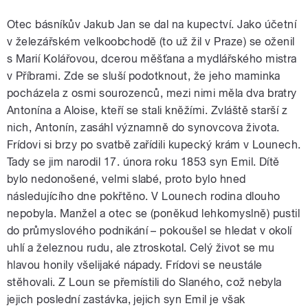
Otec básníkův Jakub Jan se dal na kupectví. Jako účetní
v železářském velkoobchodě (to už žil v Praze) se oženil
s Marií Kolářovou, dcerou měšťana a mydlářského mistra
v Příbrami. Zde se sluší podotknout, že jeho maminka
pocházela z osmi sourozenců, mezi nimi měla dva bratry
Antonína a Aloise, kteří se stali kněžími. Zvláště starší z
nich, Antonín, zasáhl významně do synovcova života.
Frídovi si brzy po svatbě zařídili kupecký krám v Lounech.
Tady se jim narodil 17. února roku 1853 syn Emil. Dítě
bylo nedonošené, velmi slabé, proto bylo hned
následujícího dne pokřtěno. V Lounech rodina dlouho
nepobyla. Manžel a otec se (poněkud lehkomyslně) pustil
do průmyslového podnikání – pokoušel se hledat v okolí
uhlí a železnou rudu, ale ztroskotal. Celý život se mu
hlavou honily všelijaké nápady. Frídovi se neustále
stěhovali. Z Loun se přemístili do Slaného, což nebyla
jejich poslední zastávka, jejich syn Emil je však