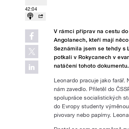
42:04
V rámci příprav na cestu do 
Angolanech, kteří mají něco
Seznámila jsem se tehdy s
potkali v Rokycanech v eva
natáčení tohoto dokumentu.
Leonardo pracuje jako farář. N
nám zavedlo. Přiletěl do ČSS
spolupráce socialistických st
do Evropy studenty výměnou z
pivovary nebo papírny. Leona