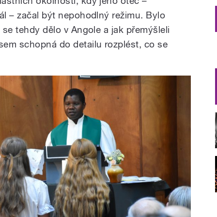
áštních okolností, kdy jeho otec –
ál – začal být nepohodlný režimu. Bylo
o se tehdy dělo v Angole a jak přemýšleli
jsem schopná do detailu rozplést, co se