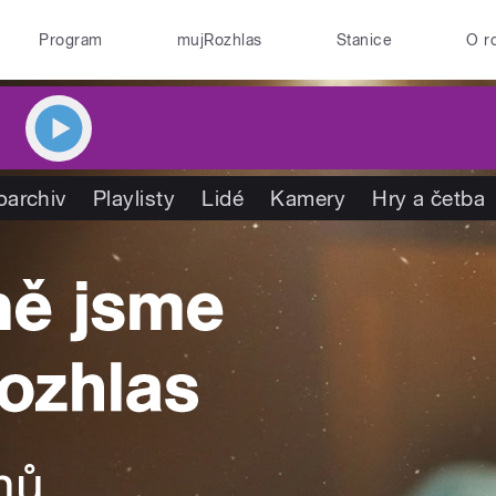
Program
mujRozhlas
Stanice
O r
oarchiv
Playlisty
Lidé
Kamery
Hry a četba