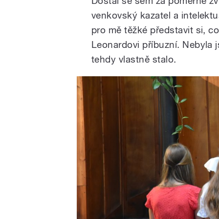
Dostal se sem za poměrně zvl
venkovský kazatel a intelektu
pro mě těžké představit si, c
Leonardovi příbuzní. Nebyla 
tehdy vlastně stalo.