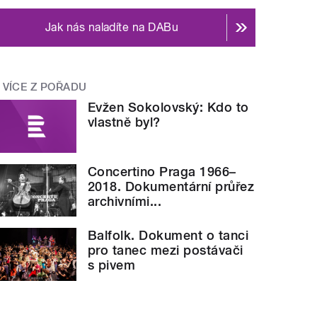
Jak nás naladíte na DABu
VÍCE Z POŘADU
Evžen Sokolovský: Kdo to
vlastně byl?
Concertino Praga 1966–
2018. Dokumentární průřez
archivními...
Balfolk. Dokument o tanci
pro tanec mezi postávači
s pivem