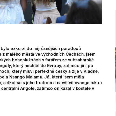
bylo exkurzí do nejrůznějších paradoxů
ka z malého města ve východních Čechách, jsem
lických bohoslužbách s farářem ze subsaharské
ngoly, který nechtěl do Evropy, zatímco jiní po
noch, který mluví perfektně česky a žije v Kladně.
pela Nsango Malamu. Já, která jsem měla
, setkat se s jeho bratrem a navštívit evangelickou
centrální Angole, zatímco on kázal v kostele v