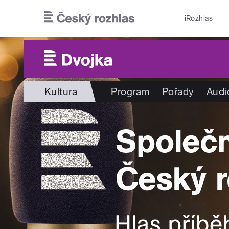
Přejít k hlavnímu obsahu
iRozhlas
Kultura
Program
Pořady
Audi