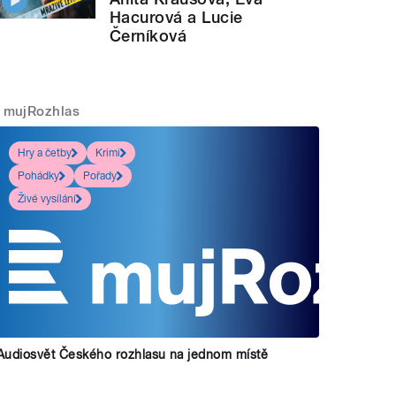
Hacurová a Lucie
Černíková
mujRozhlas
Hry a četby
Krimi
Pohádky
Pořady
Živé vysílání
Audiosvět Českého rozhlasu na jednom místě