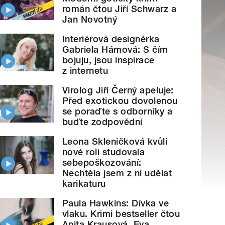
román čtou Jiří Schwarz a
Jan Novotný
Interiérová designérka
Gabriela Hámová: S čím
bojuju, jsou inspirace
z internetu
Virolog Jiří Černý apeluje:
Před exotickou dovolenou
se poraďte s odborníky a
buďte zodpovědní
Leona Skleničková kvůli
nové roli studovala
sebepoškozování:
Nechtěla jsem z ní udělat
karikaturu
Paula Hawkins: Dívka ve
vlaku. Krimi bestseller čtou
Anita Krausová, Eva