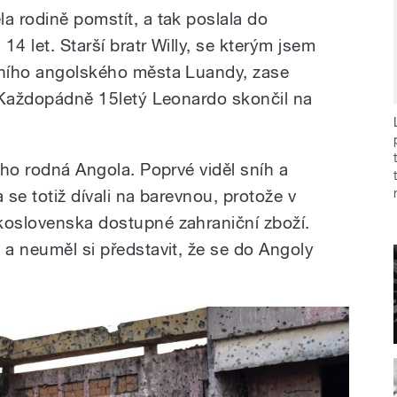
a rodině pomstít, a tak poslala do
 14 let. Starší bratr Willy, se kterým jsem
vního angolského města Luandy, zase
e. Každopádně 15letý Leonardo skončil na
jeho rodná Angola. Poprvé viděl sníh a
 se totiž dívali na barevnou, protože v
koslovenska dostupné zahraniční zboží.
 a neuměl si představit, že se do Angoly