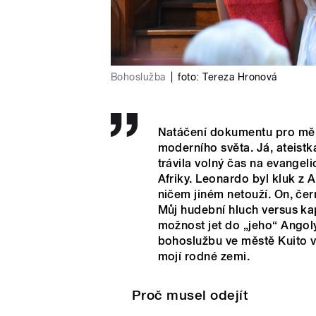
Bohoslužba
|
foto:
Tereza Hronová
Natáčení dokumentu pro mě 
moderního světa. Já, ateist
trávila volný čas na evange
Afriky. Leonardo byl kluk z A
ničem jiném netouží. On, čer
Můj hudební hluch versus ka
možnost jet do „jeho“ Angoly
bohoslužbu ve městě Kuito v 
mojí rodné zemi.
Proč musel odejít