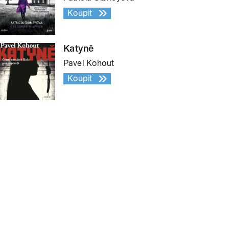
Koupit
Katyně
Pavel Kohout
Koupit