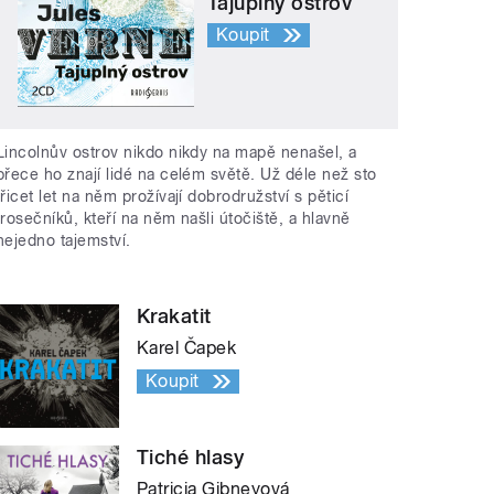
Tajuplný ostrov
Koupit
Lincolnův ostrov nikdo nikdy na mapě nenašel, a
přece ho znají lidé na celém světě. Už déle než sto
třicet let na něm prožívají dobrodružství s pěticí
trosečníků, kteří na něm našli útočiště, a hlavně
nejedno tajemství.
Krakatit
Karel Čapek
Koupit
Tiché hlasy
Patricia Gibneyová