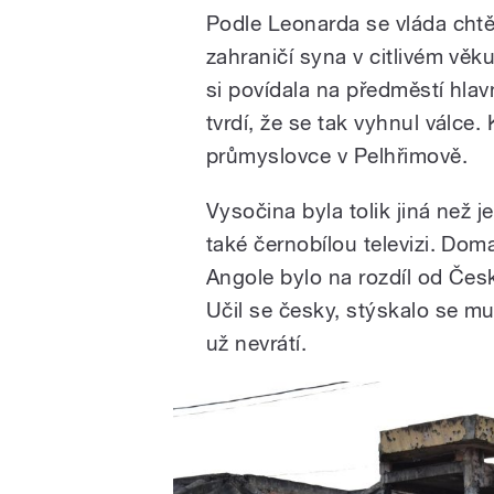
Podle Leonarda se vláda chtěl
zahraničí syna v citlivém věku
si povídala na předměstí hla
tvrdí, že se tak vyhnul válc
průmyslovce v Pelhřimově.
Vysočina byla tolik jiná než 
také černobílou televizi. Doma
Angole bylo na rozdíl od Čes
Učil se česky, stýskalo se mu
už nevrátí.