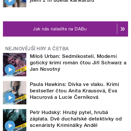
Jak nás naladíte na DABu
NEJNOVĚJŠÍ HRY A ČETBA
Miloš Urban: Sedmikostelí. Moderní
gotický krimi román čtou Jiří Schwarz a
Jan Novotný
Paula Hawkins: Dívka ve vlaku. Krimi
bestseller čtou Anita Krausová, Eva
Hacurová a Lucie Černíková
Petr Hudský: Hrubý pytel, hrubá
záplata. Dvě duchařské detektivky od
scenáristy Kriminálky Anděl