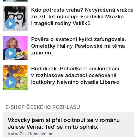
Kdo potrestá vraha? Nevyřešená vražda
ze 70. let odhaluje Františka Mrázka
i tragédii rodiny Velíšků
Pověra o svatební kytici zafungovala.
Omeletky Haliny Pawlowské na téma
znamení
Budulínek. Pohádka o poslouchání
v rozhlasové adaptaci oceňované
loutkohry Naivního divadla Liberec
E-SHOP ČESKÉHO ROZHLASU
Vždycky jsem si přál ocitnout se v románu
Julese Verna. Teď se mi to splnilo.
Václav Žmolík, moderátor