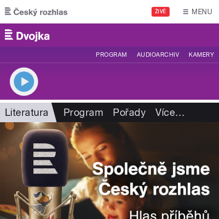
Přejít k hlavnímu obsahu
MENU
ŽIVĚ
PROGRAM
AUDIOARCHIV
KAMERY
Literatura
Program
Pořady
Více
…