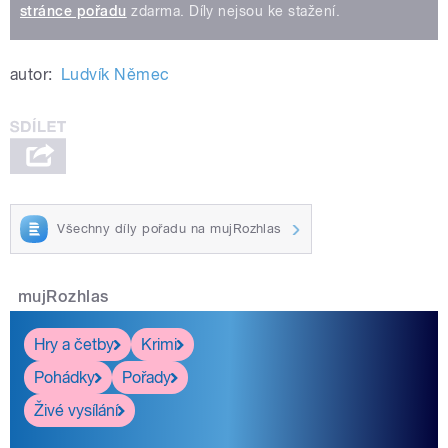
stránce pořadu
zdarma. Díly nejsou ke stažení.
autor:
Ludvík Němec
Všechny díly pořadu na mujRozhlas
mujRozhlas
Hry a četby
Krimi
Pohádky
Pořady
Živé vysílání