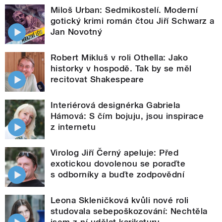
Miloš Urban: Sedmikostelí. Moderní
gotický krimi román čtou Jiří Schwarz a
Jan Novotný
Robert Mikluš v roli Othella: Jako
historky v hospodě. Tak by se měl
recitovat Shakespeare
Interiérová designérka Gabriela
Hámová: S čím bojuju, jsou inspirace
z internetu
Virolog Jiří Černý apeluje: Před
exotickou dovolenou se poraďte
s odborníky a buďte zodpovědní
Leona Skleničková kvůli nové roli
studovala sebepoškozování: Nechtěla
jsem z ní udělat karikaturu