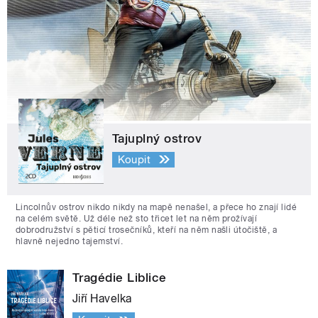
Tajuplný ostrov
Koupit
Lincolnův ostrov nikdo nikdy na mapě nenašel, a přece ho znají lidé
na celém světě. Už déle než sto třicet let na něm prožívají
dobrodružství s pěticí trosečníků, kteří na něm našli útočiště, a
hlavně nejedno tajemství.
Tragédie Liblice
Jiří Havelka