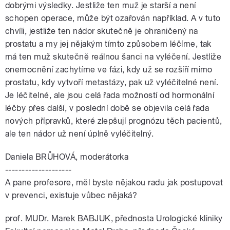
dobrými výsledky. Jestliže ten muž je starší a není
schopen operace, může být ozařován například. A v tuto
chvíli, jestliže ten nádor skutečně je ohraničený na
prostatu a my jej nějakým tímto způsobem léčíme, tak
má ten muž skutečně reálnou šanci na vyléčení. Jestliže
onemocnění zachytíme ve fázi, kdy už se rozšíří mimo
prostatu, kdy vytvoří metastázy, pak už vyléčitelné není.
Je léčitelné, ale jsou celá řada možností od hormonální
léčby přes další, v poslední době se objevila celá řada
nových přípravků, které zlepšují prognózu těch pacientů,
ale ten nádor už není úplně vyléčitelný.
Daniela BRŮHOVÁ, moderátorka
--------------------
A pane profesore, měl byste nějakou radu jak postupovat
v prevenci, existuje vůbec nějaká?
prof. MUDr. Marek BABJUK, přednosta Urologické kliniky