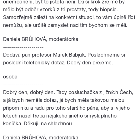
onemocnění, byť to jistota není. Další krok zřejmě by
mělo být odběr vzorků z té prostaty, tedy biopsie.
Samozřejmě záleží na konkrétní situaci, to vám úplně říct
nemůžu, ale určitě zamyslet nad tím bychom se měli.
Daniela BRŮHOVÁ, moderátorka
--------------------
Dodává pan profesor Marek Babjuk. Poslechneme si
poslední telefonický dotaz. Dobrý den přejeme.
osoba
--------------------
Dobrý den, dobrý den. Tady posluchačka z jižních Čech,
a já bych neměla dotaz, já bych měla takovou malou
připomínku a radu pro toho staršího pána, aby si v jeho
letech našel třeba nějakého jiného smysluplného
koníčka. Děkuji, na shledanou.
Daniela BRŮHOVÁ, moderátorka