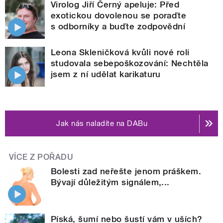
Virolog Jiří Černý apeluje: Před
exotickou dovolenou se poraďte
s odborníky a buďte zodpovědní
Leona Skleničková kvůli nové roli
studovala sebepoškozování: Nechtěla
jsem z ní udělat karikaturu
Jak nás naladíte na DABu
VÍCE Z POŘADU
Bolesti zad neřešte jenom práškem.
Bývají důležitým signálem,...
Píská, šumí nebo šustí vám v uších?