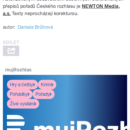
přepisů pořadů Českého rozhlasu je
NEWTON Media,
a.s.
Texty neprocházejí korekturou.
autor:
Daniela Brůhová
mujRozhlas
Hry a četby
Krimi
Pohádky
Pořady
Živé vysílání