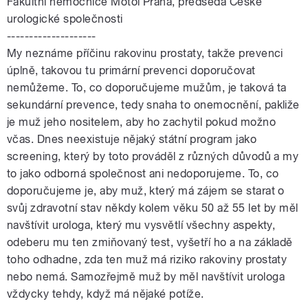
Fakultní nemocnice Motol Praha, předseda České
urologické společnosti
--------------------
My neznáme příčinu rakovinu prostaty, takže prevenci
úplně, takovou tu primární prevenci doporučovat
nemůžeme. To, co doporučujeme mužům, je taková ta
sekundární prevence, tedy snaha to onemocnění, pakliže
je muž jeho nositelem, aby ho zachytil pokud možno
včas. Dnes neexistuje nějaký státní program jako
screening, který by toto prováděl z různých důvodů a my
to jako odborná společnost ani nedoporujeme. To, co
doporučujeme je, aby muž, který má zájem se starat o
svůj zdravotní stav někdy kolem věku 50 až 55 let by měl
navštívit urologa, který mu vysvětlí všechny aspekty,
odeberu mu ten zmiňovaný test, vyšetří ho a na základě
toho odhadne, zda ten muž má riziko rakoviny prostaty
nebo nemá. Samozřejmě muž by měl navštívit urologa
vždycky tehdy, když má nějaké potíže.