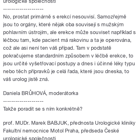
urologické společnosti
--------------------
No, prostat primárně s erekcí nesouvisí. Samozřejmě
jsou to orgány, které nějak oba souvisejí s mužským
pohlavním ústrojím, ale erekce může souviset například s
léčbou tam, kde pacient má rakovinu a ta je operována,
což ale asi není ten váš případ. Tam v podstatě
pokračujeme standardním způsobem v léčbě erekce, to
jsou určité vyšetřovací postupy a dnes i účinné léky typu
nebo těch přípravků je celá řada, které jsou dneska, to
váš urolog jistě zná.
Daniela BRŮHOVÁ, moderátorka
--------------------
Takže poradit se s ním konkrétně?
prof. MUDr. Marek BABJUK, přednosta Urologické kliniky
Fakultní nemocnice Motol Praha, předseda České
urologické společnosti