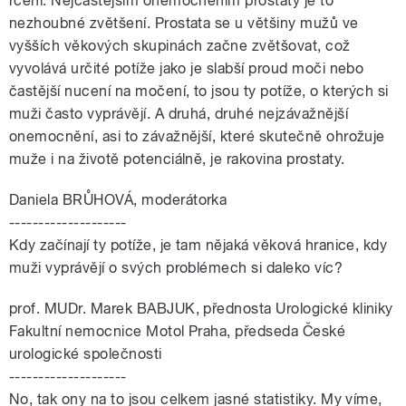
rčení. Nejčastějším onemocněním prostaty je to
nezhoubné zvětšení. Prostata se u většiny mužů ve
vyšších věkových skupinách začne zvětšovat, což
vyvolává určité potíže jako je slabší proud moči nebo
častější nucení na močení, to jsou ty potíže, o kterých si
muži často vyprávějí. A druhá, druhé nejzávažnější
onemocnění, asi to závažnější, které skutečně ohrožuje
muže i na životě potenciálně, je rakovina prostaty.
Daniela BRŮHOVÁ, moderátorka
--------------------
Kdy začínají ty potíže, je tam nějaká věková hranice, kdy
muži vyprávějí o svých problémech si daleko víc?
prof. MUDr. Marek BABJUK, přednosta Urologické kliniky
Fakultní nemocnice Motol Praha, předseda České
urologické společnosti
--------------------
No, tak ony na to jsou celkem jasné statistiky. My víme,