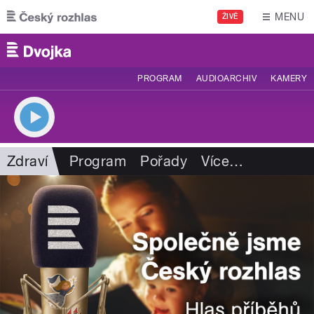
Přejít k hlavnímu obsahu
MENU
ŽIVĚ
PROGRAM
AUDIOARCHIV
KAMERY
Zdraví
Program
Pořady
Více
…