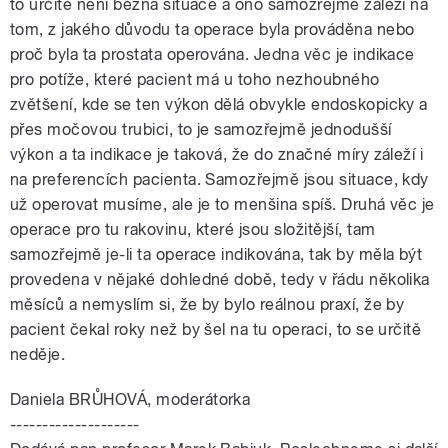
to určitě není běžná situace a ono samozřejmě záleží na
tom, z jakého důvodu ta operace byla prováděna nebo
proč byla ta prostata operována. Jedna věc je indikace
pro potíže, které pacient má u toho nezhoubného
zvětšení, kde se ten výkon dělá obvykle endoskopicky a
přes močovou trubici, to je samozřejmě jednodušší
výkon a ta indikace je taková, že do značné míry záleží i
na preferencích pacienta. Samozřejmě jsou situace, kdy
už operovat musíme, ale je to menšina spíš. Druhá věc je
operace pro tu rakovinu, které jsou složitější, tam
samozřejmě je-li ta operace indikována, tak by měla být
provedena v nějaké dohledné době, tedy v řádu několika
měsíců a nemyslím si, že by bylo reálnou praxí, že by
pacient čekal roky než by šel na tu operaci, to se určitě
neděje.
Daniela BRŮHOVÁ, moderátorka
--------------------