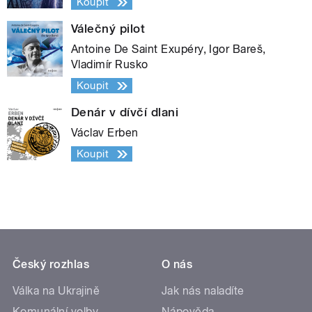
Koupit
Válečný pilot
Antoine De Saint Exupéry, Igor Bareš,
Vladimír Rusko
Koupit
Denár v dívčí dlani
Václav Erben
Koupit
Český rozhlas
O nás
Válka na Ukrajině
Jak nás naladíte
Komunální volby
Nápověda