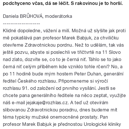
podchyceno včas, dá se léčit. S rakovinou je to horší.
Daniela BRŮHOVÁ, moderátorka
--------------------
Klidné dopoledne, vážení a milí. Možná už slyšíte jak proti
mě pokašlává pan profesor Marek Babjuk, za chviličku
otevřeme Zdravotnickou pordnu. Než to udělám, tak vás
ještě pozvu, abyste si poslechli ve třičtvrtě na 11 Slovo
nad zlato, dozvíte se, co to je černá niť. Táhlo se to jako
černá niť celým příběhem kde vzniklo tohle rčení? No, a
po 11 hodině bude mým hostem Peter Duhan, generální
ředitel Českého rozhlasu. Připomeneme si výročí
rozhlasu 91. od založení od prvního vysílání. Jestli se
chcete pana generálního ředitele na něco zeptat, využijte
náš e-mail jejakaje@rozhlas.cz. A teď už otevírám
slibovanou Zdravotnickou poradnu, dnes budeme mít
téma typicky mužské onemocněné prostaty. Pan
profesor Marek Babjuk je přednostou Urologické kliniky