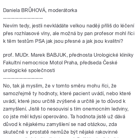
Daniela BRŮHOVÁ, moderátorka
--------------------
Nevím tedy, jestli nevkládáte velkou naději příliš do léčení
přes rozhlasové vlny, ale možná by pan profesor mohl říci
k těm testům PSA jak jsou přesné a jak jsou kvalitní?
prof. MUDr. Marek BABJUK, přednosta Urologické kliniky
Fakultní nemocnice Motol Praha, předseda České
urologické společnosti
--------------------
No, tak já myslím, že v tomto směru mohu říci, že
samozřejmě ty hodnoty, které pacient uvádí, nebo které
uvádí, které jsou určitě zvýšené a určitě je to důvod k
zamyšlení. Jistě to nesouvisí s tím onemocním ledviny,
co jste měl kdysi operováno. Ta hodnota jistě už dává
důvod k nějakému zamyšlení se nad otázkou, zda
skutečně v prostatě nemůže být nějaké rakovinné