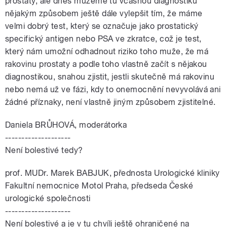
prostaty, ale dnes můžeme tu včasnou diagnostiku
nějakým způsobem ještě dále vylepšit tím, že máme
velmi dobrý test, který se označuje jako prostatický
specifický antigen nebo PSA ve zkratce, což je test,
který nám umožní odhadnout riziko toho muže, že má
rakovinu prostaty a podle toho vlastně začít s nějakou
diagnostikou, snahou zjistit, jestli skutečně má rakovinu
nebo nemá už ve fázi, kdy to onemocnění nevyvolává ani
žádné příznaky, není vlastně jiným způsobem zjistitelné.
Daniela BRŮHOVÁ, moderátorka
--------------------
Není bolestivé tedy?
prof. MUDr. Marek BABJUK, přednosta Urologické kliniky
Fakultní nemocnice Motol Praha, předseda České
urologické společnosti
--------------------
Není bolestivé a je v tu chvíli ještě ohraničené na