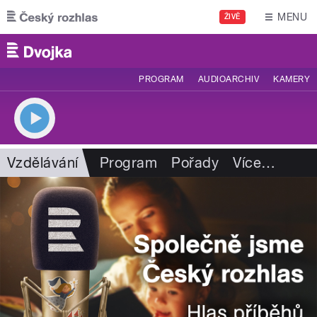
Přejít k hlavnímu obsahu
MENU
ŽIVĚ
PROGRAM
AUDIOARCHIV
KAMERY
Vzdělávání
Program
Pořady
Více
…