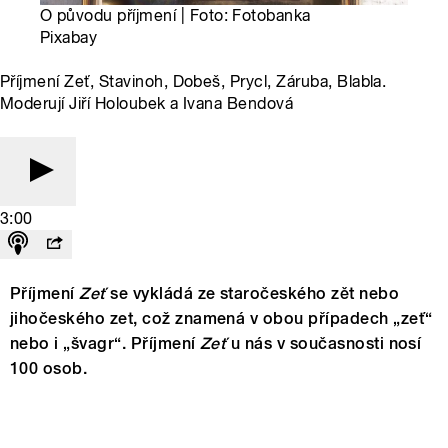
O původu příjmení | Foto: Fotobanka
Pixabay
Příjmení Zeť, Stavinoh, Dobeš, Prycl, Záruba, Blabla.
Moderují Jiří Holoubek a Ivana Bendová
3:00
Příjmení
Zeť
se vykládá ze staročeského zět nebo
jihočeského zet, což znamená v obou případech „zeť“
nebo i „švagr“. Příjmení
Zeť
u nás v současnosti nosí
100 osob.