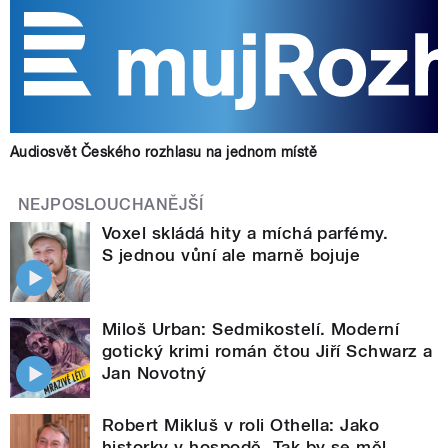
Audiosvět Českého rozhlasu na jednom místě
NEJPOSLOUCHANĚJŠÍ
Voxel skládá hity a míchá parfémy.
S jednou vůní ale marně bojuje
Miloš Urban: Sedmikostelí. Moderní
gotický krimi román čtou Jiří Schwarz a
Jan Novotný
Robert Mikluš v roli Othella: Jako
historky v hospodě. Tak by se měl